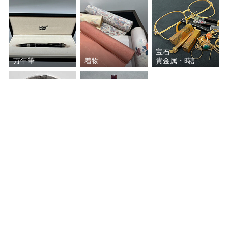
荒川 豊蔵（豊藏）
川喜田 半泥子
宝石
武腰 潤
長岡 空郷
万年筆
着物
貴金属・時計
芦澤 良憲
安食 潤
安食 ひろ
浅見五郎助（当代）
古銭
お酒
浅見五祥
上野 喜蔵
掲載の無いジャンルの美術品・工芸品なども買い取り致します。
四代 赤沢露石
河井 寛次郎
作家名がわからないお品でもお気軽にご相談ください。
青木 木米
小山 冨士夫
藤本 能道
三代 徳田 八十吉
選べる買取方法