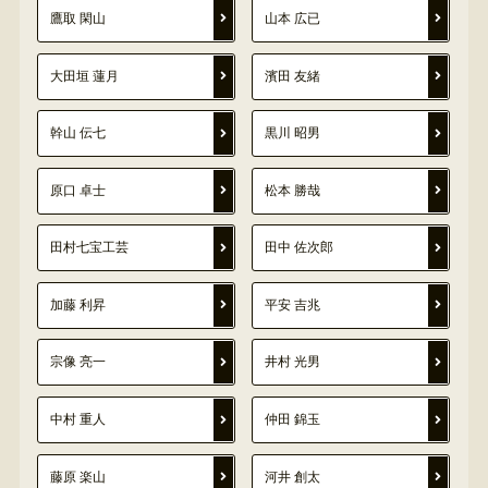
鷹取 閑山
山本 広已
大田垣 蓮月
濱田 友緒
幹山 伝七
黒川 昭男
原口 卓士
松本 勝哉
田村七宝工芸
田中 佐次郎
加藤 利昇
平安 吉兆
宗像 亮一
井村 光男
中村 重人
仲田 錦玉
藤原 楽山
河井 創太