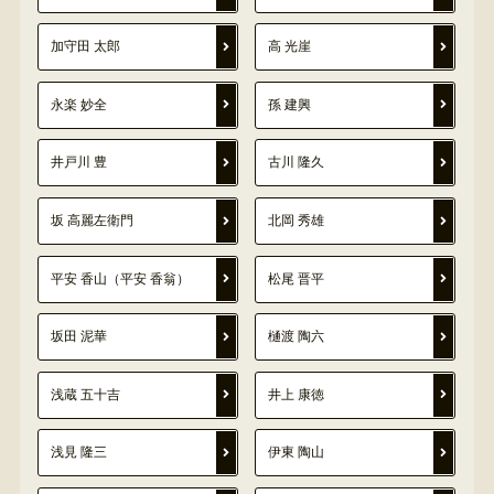
加守田 太郎
高 光崖
永楽 妙全
孫 建興
井戸川 豊
古川 隆久
坂 高麗左衛門
北岡 秀雄
平安 香山（平安 香翁）
松尾 晋平
坂田 泥華
樋渡 陶六
浅蔵 五十吉
井上 康徳
浅見 隆三
伊東 陶山