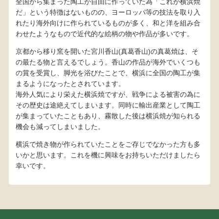
全国から集まった陶工が自由に作っていた為「これが横浜焼
だ」という特徴はないものの、ヨーロッパ等の技法を取り入
れたり海外向けに作られているものが多く、和と洋を組み合
わせたようなもので近代的な絵柄の物や作品が多いです。
京都から移り窯を開いた宮川香山(真葛香山)の真葛焼は、そ
の最たる物と言えるでしょう。香山の作品が海外でいくつも
の賞を受賞し、脚光を浴びたことで、横浜に全国の陶工が集
まるようになったとされています。
海外人気により栄えた横浜焼ですが、戦争による被害の為に
その歴史は途絶えてしまいます。同時に輸出産業として陶工
が集まっていたこともあり、霧散した後は横浜焼が知られる
機会も減ってしまいました。
横浜で焼き物が作られていたことをご存じでなかった方も多
いかと思います。これを機に興味をお持ちいただけましたら
幸いです。