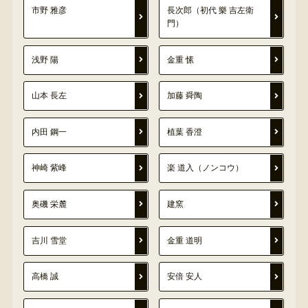
市野 雅彦
長次郎（初代 樂 吉左衛
門）
浅野 陽
金重 愫
山本 長左
加藤 舜陶
内田 鋼一
植葉 香澄
神崎 紫峰
楽 道入（ノンコウ）
奥磯 栄麓
建窯
吉川 雪堂
金重 道明
高橋 誠
安倍 安人