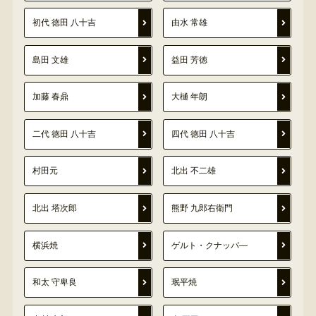
初代 徳田 八十吉
由水 常雄
島田 文雄
益田 芳徳
加藤 春鼎
大樋 年朗
二代 徳田 八十吉
四代 徳田 八十吉
村田元
北出 不二雄
北出 塔次郎
熊野 九郎右衛門
横浜焼
ゲルト・クナッパ―
和太 守卑良
珉平焼