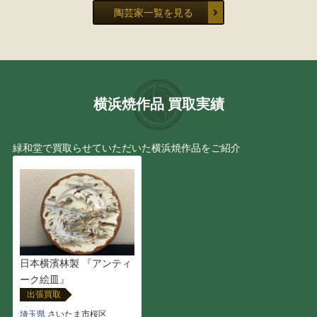
河井 武一
清風 与平
陶芸家一覧を見る
浦口 雅行
玉井 楽山
四代 山田常山
利茶土 ミルグリム
横浜焼作品 買取実績
金谷五郎三郎
伊万里焼・有田焼
緑和堂で買取らせていただいた横浜焼作品をご紹介
今井 政之
伊藤 北斗
宮川 香雲
小川 長楽
西岡 小十
田村 耕一
日本横濱林製 『アンティ
本阿弥 光悦
山崎 光洋
ーク絵皿』
出張買取
山口 真人
石井 康治
埼玉県
さいたま市桜区