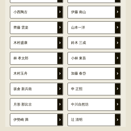
小西陶古
伊藤 南山
齊藤 雲楽
山本一洋
木村盛康
鈴木 三成
林 孝太郎
小林 東吾
木村玉舟
加藤 春岱
坂倉 新兵衛
申 正熙
月形 那比古
中川自然坊
伊勢崎 満
辻 清明