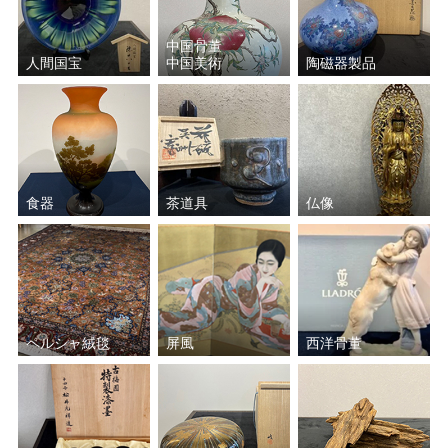
池田 満寿夫
原田 拾六
中国骨董
人間国宝
中国美術
陶磁器製品
バーナード・リーチ
佐々木 二六
鎌田 幸二
三浦 竹軒
楽 吉左衛門
山田 和
食器
茶道具
仏像
中田 一於
福島 善三
小野 珀子
加藤 土師萌
ペルシャ絨毯
屏風
西洋骨董
藤原 啓
須田 剋太
宮川 香斎（真葛 香斎）
中里 重利