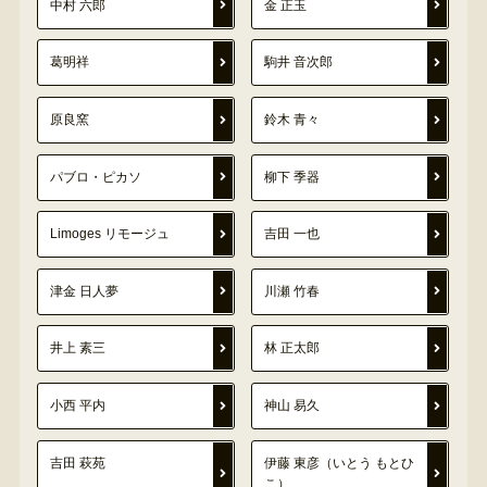
中村 六郎
金 正玉
葛明祥
駒井 音次郎
原良窯
鈴木 青々
パブロ・ピカソ
柳下 季器
Limoges リモージュ
吉田 一也
津金 日人夢
川瀬 竹春
井上 素三
林 正太郎
小西 平内
神山 易久
吉田 萩苑
伊藤 東彦（いとう もとひ
こ）