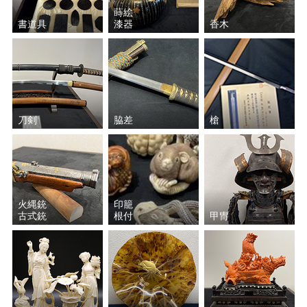
波多野 善蔵
山本 陶秀
蒔絵
書道具
漆器
香木
楠部 彌弌
近藤 悠三
葉山 有樹
和田 桐山
島田 幸一
塚本治彦
刀剣
脇差
槍
岩田 藤七
加藤 唐九郎
清水 卯一
五十嵐 新平
火縄銃
印籠
古式銃
根付
甲冑
永楽 善五郎
猪飼 祐一
鈴木 五郎
上田 直方
加藤 孝俊
加守田 章二