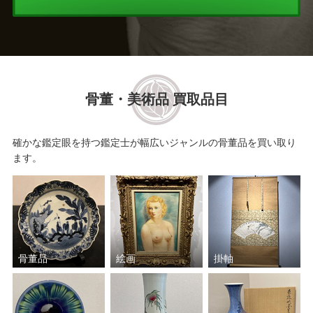
館林 源右衛門
大樋 長左衛門
中里 太郎右衛門
岡部 嶺男
河合 誓徳
宮之原 謙
骨董・美術品 買取品目
三輪 休雪
草間 彌生
確かな鑑定眼を持つ鑑定士が幅広いジャンルの骨董品を買い取り
塚本 快示
井口 大輔
ます。
鈴木 爽司
須田 祥豊
真清水 蔵六
川瀬 忍
骨董品
絵画
掛軸
清水 六兵衛
肥沼 美智雄
松井 康成
三ツ井 為吉