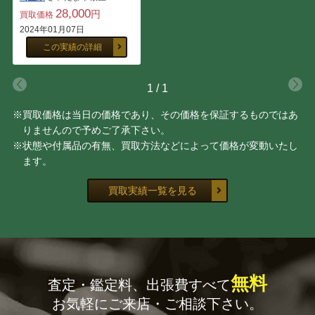
28,000
円
買取価格
青木 龍山
鈞窯
2024年01月07日
この実績の詳細
豊場 惺也
原 清
1
/
1
黒井 一楽
玉置 保夫
※買取価格は当日の価格であり、その価格を保証するものではあ
りませんので予めご了承下さい。
大谷 司朗
山田 義明
※状態や付属品の有無、買取方法などによって価格が変動いたし
ます。
船木 研児
金重 素山
買取実績一覧を見る
大野 昭和斎
佐藤 走波
宇野 宗甕
三代 山田 常山
無料
査定・鑑定料、出張費すべて
加藤 卓男
藤田 潤
お気軽にご来店・ご相談下さい。