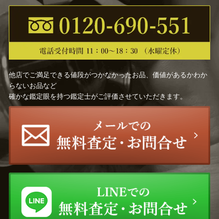
中里 茂右ヱ門
原 清
辻 常陸
久世久宝
鹿児島 寿蔵
中村 元風
他店でご満足できる値段がつかなかったお品、価値があるかわか
佐々木 象堂
慶入 （十一代楽 吉左衛
らないお品など
門）
確かな鑑定眼を持つ鑑定士がご評価させていただきます。
諏訪 蘇山
吉田 美統
前田 昭博
岩田 久利
野々村 仁清
尾形 乾山
高橋道八
宮川 香山（真葛 香山）