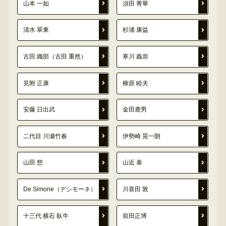
山本 一如
須田 菁華
清水 翠東
杉浦 康益
古田 織部（古田 重然）
寒川 義崇
見附 正康
柳原 睦夫
安藤 日出武
金田鹿男
二代目 川瀬竹春
伊勢崎 晃一朗
山田 想
山近 泰
De Simone（デシモーネ）
川喜田 敦
十三代 横石 臥牛
前田正博