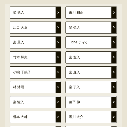
楽 覚入
東川 和正
江口 天童
楽 弘入
楽 旦入
Tiche ティケ
竹本 輝夫
楽 左入
小嶋 千鶴子
楽 直入
林 沐雨
楽 了入
楽 惺入
藤平 伸
橋本 大輔
黒川 大介