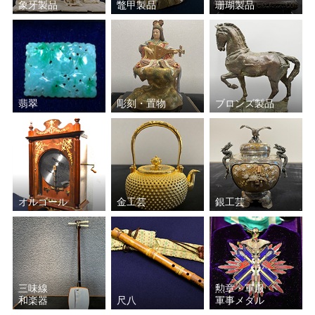
象牙製品
鼈甲製品
珊瑚製品
北大路 魯山人
黒木 国昭
八木 一夫
鈴木 藏
石黒 宗麿
中島 宏
翡翠
彫刻・置物
ブロンズ製品
薩摩ガラス工芸
金重 晃介
濱田(浜田) 庄司
沈壽官
オルゴール
金工芸
銀工芸
エミール・ガレ
加藤孝造
瀧田 項一
谷本 光生
好本 宗峯
金城 次郎
三味線
勲章・軍服
和楽器
尺八
軍事メダル
若尾 利貞
江崎 一生