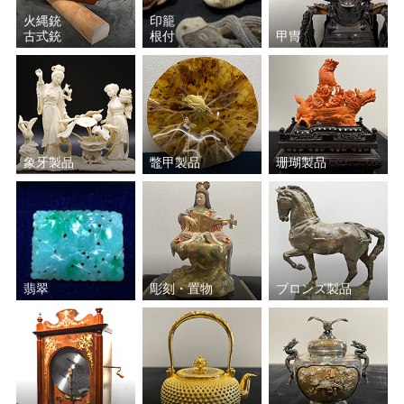
火縄銃
印籠
古式銃
根付
甲冑
象牙製品
鼈甲製品
珊瑚製品
翡翠
彫刻・置物
ブロンズ製品