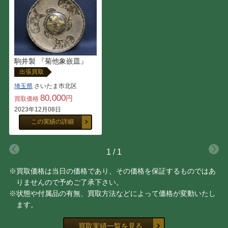
駒井製 『菊他象嵌皿』
出張買取
埼玉県
さいたま市北区
80,000
円
買取価格
2023年12月08日
この実績の詳細
1
/
1
※買取価格は当日の価格であり、その価格を保証するものではあ
りませんので予めご了承下さい。
※状態や付属品の有無、買取方法などによって価格が変動いたし
ます。
買取実績一覧を見る