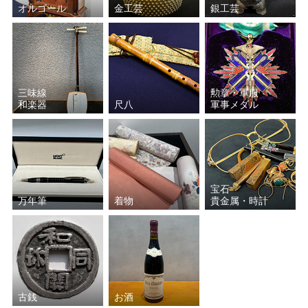
オルゴール
金工芸
銀工芸
三味線
勲章・軍服
和楽器
尺八
軍事メダル
宝石
万年筆
着物
貴金属・時計
古銭
お酒