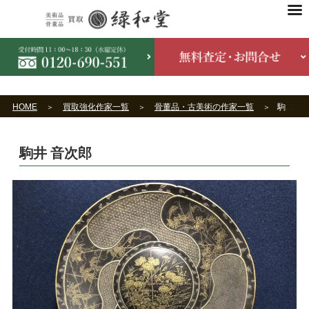
HOME
買取強化作家一覧
骨董品・古美術の作家一覧
駒井 音次郎
駒井 音次郎