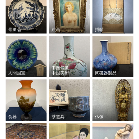
骨董品
絵画
掛軸
中国骨董
人間国宝
中国美術
陶磁器製品
食器
茶道具
仏像