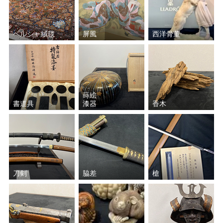
ペルシャ絨毯
屏風
西洋骨董
蒔絵
書道具
漆器
香木
刀剣
脇差
槍