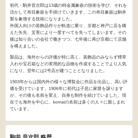
初代・駒井音次郎は13歳の時金属象嵌の技術を学び、それを
活かして布目象嵌を手掛けていきます。この布目象嵌は駒井
製を象徴する技術になりました。
外国人向けの装飾品作りが軌道に乗り、京都と神戸に店を構
えた矢先、災害により一度すべてを失ってしまいます。その
後は知り合いの会社で働きつつ、七年後に再び京都にて店舗
を構えました。
製品は、海外からの評価が特に高く、装飾品のみならず煙草
入れや宝石箱などの実用的な品物を作成することでより人気
になり、翌年には2号店が建つこととなりました。
1903年からは国内外の様々な博覧会に作品を出品し、高い評
価を受けています。1906年に初代は子息に家督を譲ります
が、その後も名前を変え、自身も制作を続けていました。現
在でも海外を中心に、komaiの名前は多くの人々に親しまれ
ています。
駒井 音次郎 略歴