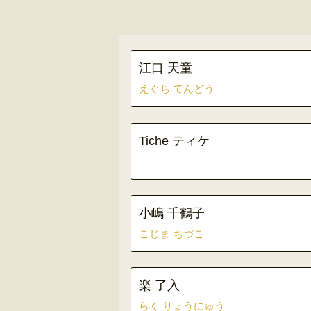
江口 天童
えぐち てんどう
Tiche ティケ
小嶋 千鶴子
こじま ちづこ
楽 了入
らく りょうにゅう