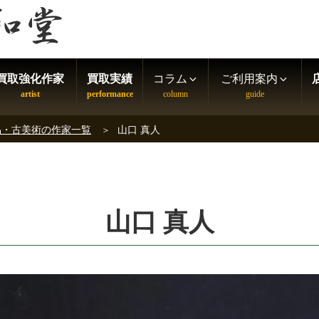
買取強化作家
買取実績
コラム
ご利用案内
品・古美術の作家一覧
山口 真人
山口 真人