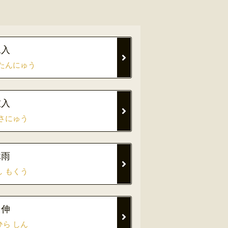
旦入
 たんにゅう
左入
 さにゅう
沐雨
し もくう
 伸
ひら しん