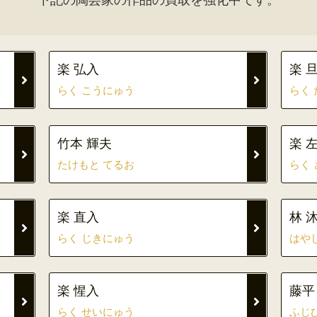
楽 弘入
楽 
らく こうにゅう
らく
竹本 輝夫
楽 
たけもと てるお
らく
楽 直入
林 
らく じきにゅう
はや
楽 惺入
藤平
らく せいにゅう
ふじ