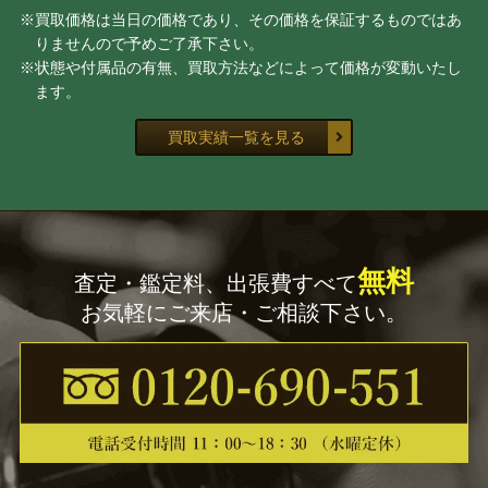
※買取価格は当日の価格であり、その価格を保証するものではあ
大野 昭和斎
佐藤 走波
りませんので予めご了承下さい。
※状態や付属品の有無、買取方法などによって価格が変動いたし
宇野 宗甕
三代 山田 常山
ます。
加藤 卓男
藤田 潤
買取実績一覧を見る
中里 茂右ヱ門
原 清
辻 常陸
久世久宝
無料
査定・鑑定料、出張費すべて
鹿児島 寿蔵
中村 元風
お気軽にご来店・ご相談下さい。
佐々木 象堂
慶入 （十一代楽 吉左衛
門）
諏訪 蘇山
吉田 美統