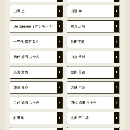
山田 想
山近 泰
De Simone（デシモーネ）
川喜田 敦
十三代 横石 臥牛
前田正博
初代 徳田 八十吉
由水 常雄
島田 文雄
益田 芳徳
加藤 春鼎
大樋 年朗
二代 徳田 八十吉
四代 徳田 八十吉
村田元
北出 不二雄