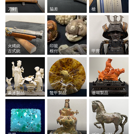
刀剣
脇差
槍
永楽 善五郎
猪飼 祐一
鈴木 五郎
上田 直方
加藤 孝俊
加守田 章二
火縄銃
印籠
古式銃
根付
甲冑
北大路 魯山人
黒木 国昭
八木 一夫
鈴木 藏
石黒 宗麿
中島 宏
象牙製品
鼈甲製品
珊瑚製品
薩摩ガラス工芸
金重 晃介
濱田(浜田) 庄司
沈壽官