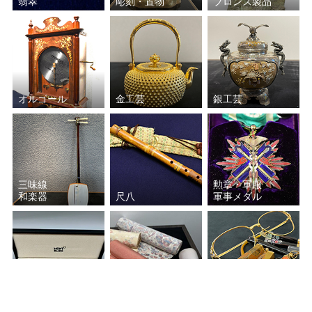
翡翠
彫刻・置物
ブロンズ製品
エミール・ガレ
加藤孝造
瀧田 項一
谷本 光生
好本 宗峯
金城 次郎
オルゴール
金工芸
銀工芸
若尾 利貞
江崎 一生
荒川 豊蔵（豊藏）
川喜田 半泥子
三味線
勲章・軍服
武腰 潤
長岡 空郷
和楽器
尺八
軍事メダル
芦澤 良憲
安食 潤
安食 ひろ
浅見五郎助（当代）
宝石
万年筆
着物
貴金属・時計
浅見五祥
上野 喜蔵