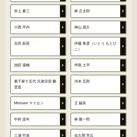
井上 素三
林 正太郎
小西 平内
神山 易久
吉田 萩苑
伊藤 東彦（いとう もとひ
こ）
池田 退輔
坪島 土平
裏千家十五代 汎叟宗室 鵬
河本 五郎
雲斎
Meissen マイセン
王 錫良
中村 道年
林 隆一郎
三浦 竹泉
佐久間 芳丘