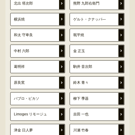
北出 塔次郎
熊野 九郎右衛門
横浜焼
ゲルト・クナッパ―
和太 守卑良
珉平焼
中村 六郎
金 正玉
葛明祥
駒井 音次郎
原良窯
鈴木 青々
パブロ・ピカソ
柳下 季器
Limoges リモージュ
吉田 一也
津金 日人夢
川瀬 竹春