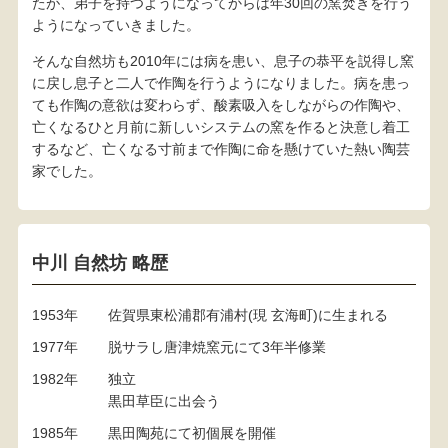
たが、弟子を持つようになってからは年30回の窯焚きを行う
ようになっていきました。
そんな自然坊も2010年には病を患い、息子の恭平を説得し窯
に戻し息子と二人で作陶を行うようになりました。病を患っ
ても作陶の意欲は変わらず、酸素吸入をしながらの作陶や、
亡くなるひと月前に新しいシステムの窯を作ると決意し着工
するなど、亡くなる寸前まで作陶に命を懸けていた熱い陶芸
家でした。
中川 自然坊 略歴
1953年
佐賀県東松浦郡有浦村(現 玄海町)に生まれる
1977年
脱サラし唐津焼窯元にて3年半修業
1982年
独立
黒田草臣に出会う
1985年
黒田陶苑にて初個展を開催