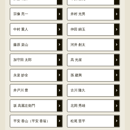
宗像 亮一
井村 光男
中村 重人
仲田 錦玉
藤原 楽山
河井 創太
加守田 太郎
高 光崖
永楽 妙全
孫 建興
井戸川 豊
古川 隆久
坂 高麗左衛門
北岡 秀雄
平安 香山（平安 香翁）
松尾 晋平