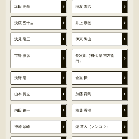
坂田 泥華
樋渡 陶六
浅蔵 五十吉
井上 康徳
浅見 隆三
伊東 陶山
市野 雅彦
長次郎（初代 樂 吉左衛
門）
浅野 陽
金重 愫
山本 長左
加藤 舜陶
内田 鋼一
植葉 香澄
神崎 紫峰
楽 道入（ノンコウ）