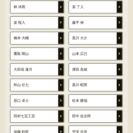
林 沐雨
楽 了入
楽 惺入
藤平 伸
橋本 大輔
黒川 大介
鷹取 閑山
山本 広已
大田垣 蓮月
濱田 友緒
幹山 伝七
黒川 昭男
原口 卓士
松本 勝哉
田村七宝工芸
田中 佐次郎
加藤 利昇
平安 吉兆