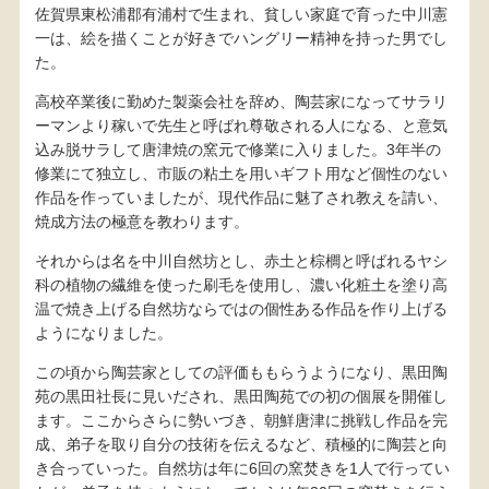
佐賀県東松浦郡有浦村で生まれ、貧しい家庭で育った中川憲
一は、絵を描くことが好きでハングリー精神を持った男でし
た。
高校卒業後に勤めた製薬会社を辞め、陶芸家になってサラリ
ーマンより稼いで先生と呼ばれ尊敬される人になる、と意気
込み脱サラして唐津焼の窯元で修業に入りました。3年半の
修業にて独立し、市販の粘土を用いギフト用など個性のない
作品を作っていましたが、現代作品に魅了され教えを請い、
焼成方法の極意を教わります。
それからは名を中川自然坊とし、赤土と棕櫚と呼ばれるヤシ
科の植物の繊維を使った刷毛を使用し、濃い化粧土を塗り高
温で焼き上げる自然坊ならではの個性ある作品を作り上げる
ようになりました。
この頃から陶芸家としての評価ももらうようになり、黒田陶
苑の黒田社長に見いだされ、黒田陶苑での初の個展を開催し
ます。ここからさらに勢いづき、朝鮮唐津に挑戦し作品を完
成、弟子を取り自分の技術を伝えるなど、積極的に陶芸と向
き合っていった。自然坊は年に6回の窯焚きを1人で行ってい