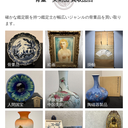
真清水 蔵六
川瀬 忍
確かな鑑定眼を持つ鑑定士が幅広いジャンルの骨董品を買い取り
ます。
清水 六兵衛
肥沼 美智雄
松井 康成
三ツ井 為吉
池田 満寿夫
原田 拾六
骨董品
絵画
掛軸
バーナード・リーチ
佐々木 二六
鎌田 幸二
三浦 竹軒
中国骨董
楽 吉左衛門
山田 和
人間国宝
中国美術
陶磁器製品
中田 一於
福島 善三