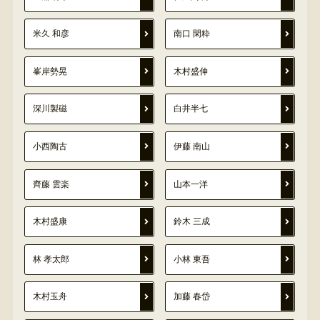
米久 和彦
南口 閑粋
峯岸勢晃
木村盛伸
深川製磁
白井半七
小西陶古
伊藤 南山
齊藤 雲楽
山本一洋
木村盛康
鈴木 三成
林 孝太郎
小林 東吾
木村玉舟
加藤 春岱