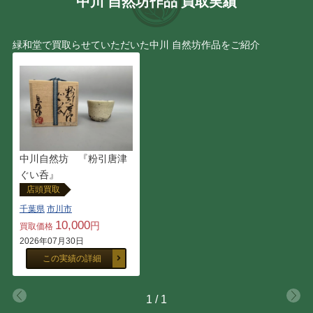
中川 自然坊作品 買取実績
西岡 小十
田村 耕一
緑和堂で買取らせていただいた中川 自然坊作品をご紹介
本阿弥 光悦
山崎 光洋
山口 真人
石井 康治
青木 龍山
鈞窯
中川自然坊 『粉引唐津
ぐい呑』
豊場 惺也
原 清
店頭買取
千葉県
市川市
黒井 一楽
玉置 保夫
10,000
円
買取価格
2026年07月30日
大谷 司朗
山田 義明
この実績の詳細
船木 研児
金重 素山
1
/
1