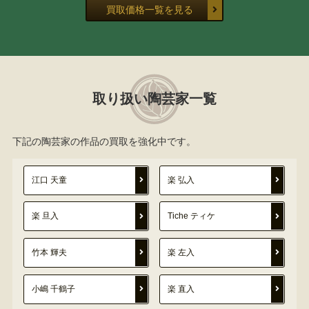
買取価格一覧を見る
取り扱い陶芸家一覧
下記の陶芸家の作品の買取を強化中です。
江口 天童
楽 弘入
楽 旦入
Tiche ティケ
竹本 輝夫
楽 左入
小嶋 千鶴子
楽 直入