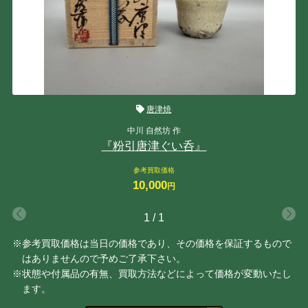
唐津焼
中川 自然坊 作
『粉引唐津ぐい呑』
参考買取価格
10,000
円
1
/
1
※参考買取価格は当日の価格であり、その価格を保証するもので
はありませんので予めご了承下さい。
※状態や付属品の有無、買取方法などによって価格が変動いたし
ます。