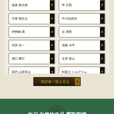
坂倉 新兵衛
申 正熙
月形 那比古
中川自然坊
伊勢崎 満
辻 清明
河井 武一
清風 与平
浦口 雅行
玉井 楽山
四代 山田常山
利茶土 ミルグリム
陶芸家一覧を見る
金谷五郎三郎
伊万里焼・有田焼
今井 政之
伊藤 北斗
宮川 香雲
小川 長楽