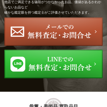
他店でご満足できる値段がつかなかったお品、価値があるかわか
前田 昭博
岩田 久利
らないお品など
確かな鑑定眼を持つ鑑定士がご評価させていただきます。
野々村 仁清
尾形 乾山
高橋道八
宮川 香山（真葛 香山）
館林 源右衛門
大樋 長左衛門
中里 太郎右衛門
岡部 嶺男
河合 誓徳
宮之原 謙
三輪 休雪
草間 彌生
塚本 快示
井口 大輔
鈴木 爽司
須田 祥豊
骨董・美術品 買取品目