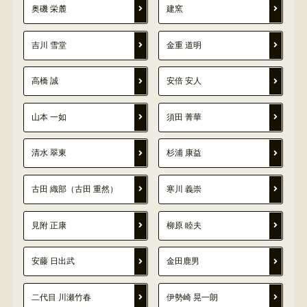
奥磯 栄麓
建窯
吉川 雪堂
金重 道明
高橋 誠
安倍 安人
山本 一如
須田 菁華
清水 翠東
杉浦 康益
古田 織部（古田 重然）
寒川 義崇
見附 正康
柳原 睦夫
安藤 日出武
金田鹿男
二代目 川瀬竹春
伊勢崎 晃一朗