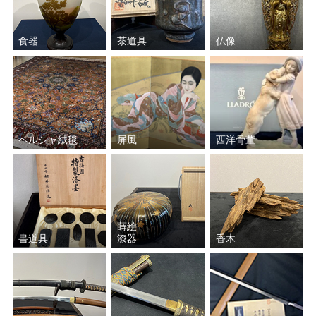
小野 珀子
加藤 土師萌
食器
茶道具
仏像
藤原 啓
須田 剋太
宮川 香斎（真葛 香斎）
中里 重利
波多野 善蔵
山本 陶秀
ペルシャ絨毯
屏風
西洋骨董
楠部 彌弌
近藤 悠三
葉山 有樹
和田 桐山
蒔絵
島田 幸一
塚本治彦
書道具
漆器
香木
岩田 藤七
加藤 唐九郎
清水 卯一
五十嵐 新平