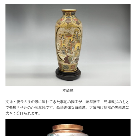
本薩摩
文禄・慶長の役の際に連れてきた李朝の陶工が、薩摩藩主・島津義弘のもと
で発展させたのが薩摩焼です。豪華絢爛な白薩摩、大衆向け雑器の黒薩摩に
大きく分けられます。