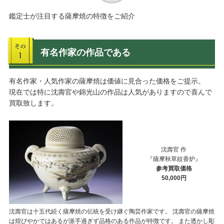
鑑定士が注目する薩摩焼の特徴をご紹介
有名作家の作品である
有名作家・人気作家の薩摩焼は価値に見合った価格をご提示。
現在では特に沈壽官や錦光山の作品は人気がありますので喜んで
買取致します。
沈壽官 作
『薩摩秋草紋香炉』
参考買取価格
50,000円
沈壽官は十五代続く薩摩焼の伝統を受け継ぐ陶芸作家です。 沈壽官の薩摩焼
は煌びやかではあるが派手過ぎず品格のある作品が特徴です。 また透かし彫