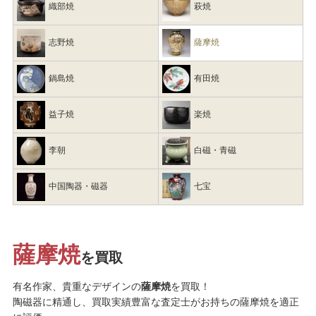
織部焼
萩焼
志野焼
薩摩焼
鍋島焼
有田焼
益子焼
楽焼
李朝
白磁・青磁
中国陶器・磁器
七宝
薩摩焼
を買取
有名作家、貴重なデザインの
薩摩焼
を買取！
陶磁器に精通し、買取実績豊富な査定士がお持ちの薩摩焼を適正