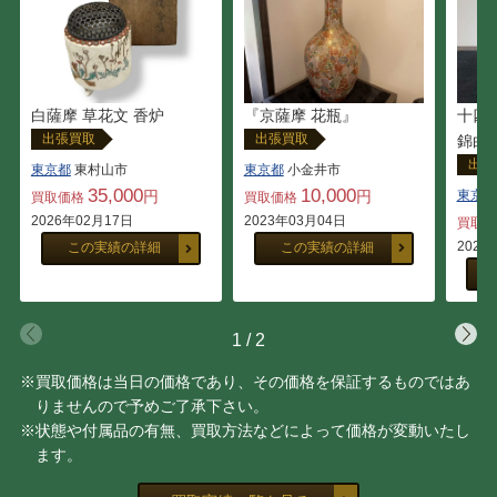
『京薩摩 花瓶』
白薩摩 草花文 香炉
十四
出張買取
出張買取
錦白
出張
東京都
小金井市
東京都
東村山市
10,000
35,000
円
円
東京都
買取価格
買取価格
2023年03月04日
2026年02月17日
買取
2022
この実績の詳細
この実績の詳細
1
/
2
※買取価格は当日の価格であり、その価格を保証するものではあ
りませんので予めご了承下さい。
※状態や付属品の有無、買取方法などによって価格が変動いたし
ます。