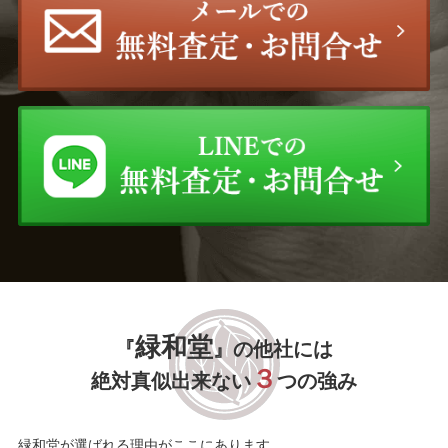
緑和堂
『
』の他社には
３
絶対真似出来ない
つの強み
緑和堂が選ばれる理由がここにあります。