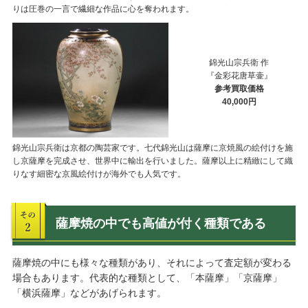
りは圧巻の一言で繊細な作品に心を奪われます。
錦光山宗兵衛 作
『金彩花唐草壷』
参考買取価格
40,000円
錦光山宗兵衛は京都の陶芸家です。七代錦光山は薩摩に京焼風の絵付けを施
し京薩摩を完成させ、世界中に輸出を行いました。薩摩以上に精緻にして織
りなす細密な京風絵付けが海外でも人気です。
薩摩焼の中でも高値が付く種類である
薩摩焼の中にも様々な種類があり、それによって査定額が変わる
場合もあります。代表的な種類として、「本薩摩」「京薩摩」
「横浜薩摩」などがあげられます。