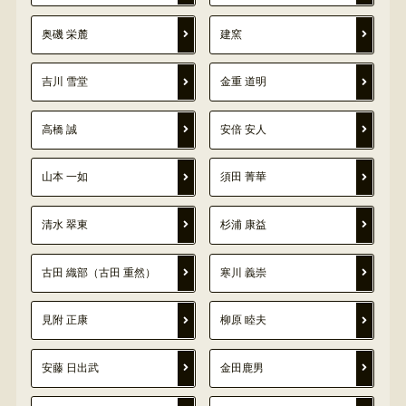
奥磯 栄麓
建窯
吉川 雪堂
金重 道明
高橋 誠
安倍 安人
山本 一如
須田 菁華
清水 翠東
杉浦 康益
古田 織部（古田 重然）
寒川 義崇
見附 正康
柳原 睦夫
安藤 日出武
金田鹿男