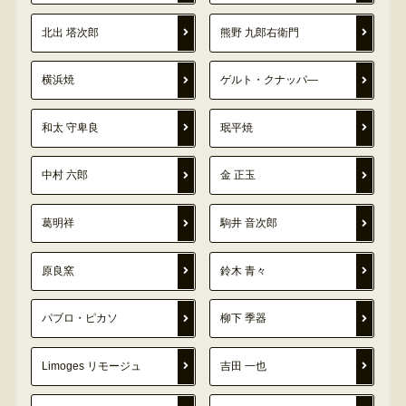
北出 塔次郎
熊野 九郎右衛門
横浜焼
ゲルト・クナッパ―
和太 守卑良
珉平焼
中村 六郎
金 正玉
葛明祥
駒井 音次郎
原良窯
鈴木 青々
パブロ・ピカソ
柳下 季器
Limoges リモージュ
吉田 一也