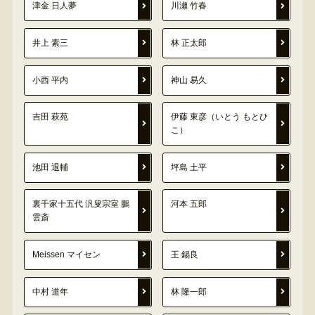
津金 日人夢
川瀬 竹春
井上 素三
林 正太郎
小西 平内
神山 易久
吉田 萩苑
伊藤 東彦（いとう もとひ
こ）
池田 退輔
坪島 土平
裏千家十五代 汎叟宗室 鵬
河本 五郎
雲斎
Meissen マイセン
王 錫良
中村 道年
林 隆一郎