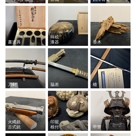
蒔絵
書道具
漆器
香木
刀剣
脇差
槍
火縄銃
印籠
古式銃
根付
甲冑