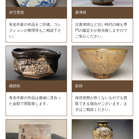
伊万里焼
唐津焼
有名作家の作品をご評価。コレ
古唐津焼など古い時代の物も専
クションの整理等もご相談下さ
門の鑑定士が担当致しますので
い。
ご安心ください。
織部焼
萩焼
有名作家の作品は価値に見合っ
保存状態が良くないものでも買
た金額で買取致します。
取できる場合がございます。ま
ずはご相談ください。