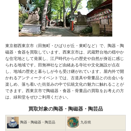
東京都西東京市（田無町・ひばりが丘・東町など）で、陶器・陶
磁器・食器を買取しています。西東京市は、武蔵野台地の穏やか
な住宅地として発展し、江戸時代からの歴史や自然が身近に感じ
られる地域です。田無神社など由緒ある寺社や文化施設が点在
し、地域の歴史と暮らしが今も受け継がれています。屋内外で開
かれるアンティークイベントでは、古道具や骨董品との出会いを
楽しめ、落ち着いた街並みの中で伝統文化の魅力に触れることが
できます。西東京市で
陶磁器・食器・骨董品の買取
をお考えの方
は、緑和堂をぜひご利用ください。
買取対象の陶器・陶磁器・陶芸品
陶器・陶磁器・陶芸品
九谷焼