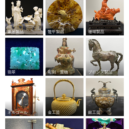
象牙製品
鼈甲製品
珊瑚製品
翡翠
彫刻・置物
ブロンズ製品
オルゴール
金工芸
銀工芸