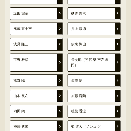
坂田 泥華
樋渡 陶六
浅蔵 五十吉
井上 康徳
浅見 隆三
伊東 陶山
市野 雅彦
長次郎（初代 樂 吉左衛
門）
浅野 陽
金重 愫
山本 長左
加藤 舜陶
内田 鋼一
植葉 香澄
神崎 紫峰
楽 道入（ノンコウ）