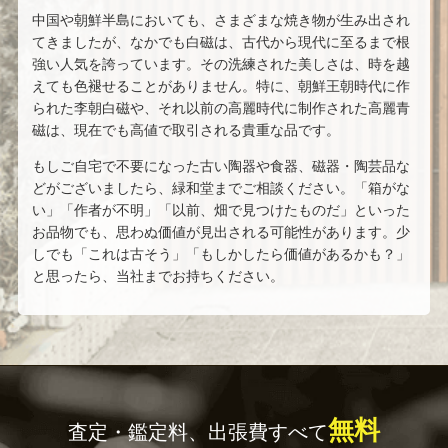
中国や朝鮮半島においても、さまざまな焼き物が生み出され
てきましたが、なかでも白磁は、古代から現代に至るまで根
強い人気を誇っています。その洗練された美しさは、時を越
えても色褪せることがありません。特に、朝鮮王朝時代に作
られた李朝白磁や、それ以前の高麗時代に制作された高麗青
磁は、現在でも高値で取引される貴重な品です。
もしご自宅で不要になった古い陶器や食器、磁器・陶芸品な
どがございましたら、緑和堂までご相談ください。「箱がな
い」「作者が不明」「以前、畑で見つけたものだ」といった
お品物でも、思わぬ価値が見出される可能性があります。少
しでも「これは古そう」「もしかしたら価値があるかも？」
と思ったら、当社までお持ちください。
無料
査定・鑑定料、出張費すべて