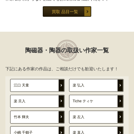
買取 品目一覧
陶磁器・陶器の取扱い作家一覧
下記にある作家の作品は、ご相談だけでも歓迎いたします！
江口 天童
楽 弘入
楽 旦入
Tiche ティケ
竹本 輝夫
楽 左入
小嶋 千鶴子
楽 直入