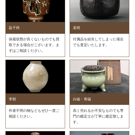
益子焼
楽焼
保蔵状態が良くないものでも買
付属品を紛失してしまった場合
取できる場合がございます。ま
でも査定いたします。
ずはご相談ください。
李朝
白磁・青磁
作者不明の物などもぜひ一度ご
高く売れるか不安なものでも専
相談ください。
門の鑑定士が丁寧に鑑定致しま
す。