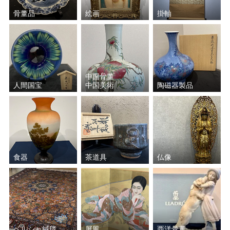
骨董品
絵画
掛軸
中国骨董
人間国宝
中国美術
陶磁器製品
食器
茶道具
仏像
ペルシャ絨毯
屏風
西洋骨董