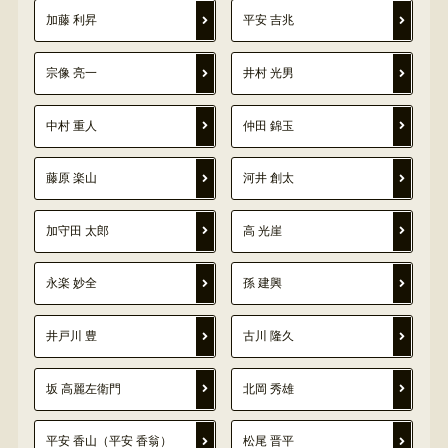
加藤 利昇
平安 吉兆
宗像 亮一
井村 光男
中村 重人
仲田 錦玉
藤原 楽山
河井 創太
加守田 太郎
高 光崖
永楽 妙全
孫 建興
井戸川 豊
古川 隆久
坂 高麗左衛門
北岡 秀雄
平安 香山（平安 香翁）
松尾 晋平