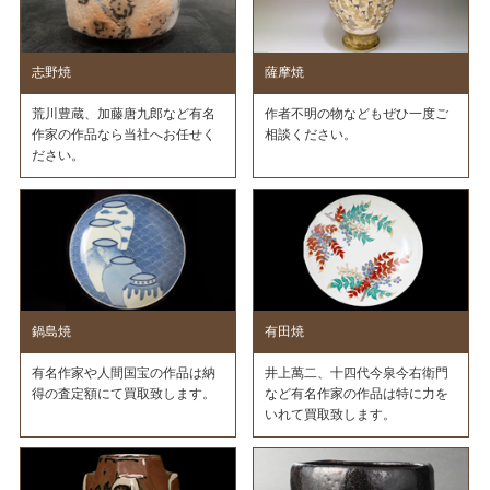
志野焼
薩摩焼
荒川豊蔵、加藤唐九郎など有名
作者不明の物などもぜひ一度ご
作家の作品なら当社へお任せく
相談ください。
ださい。
鍋島焼
有田焼
有名作家や人間国宝の作品は納
井上萬二、十四代今泉今右衛門
得の査定額にて買取致します。
など有名作家の作品は特に力を
いれて買取致します。