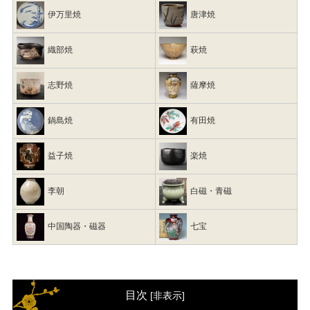
伊万里焼
唐津焼
織部焼
萩焼
志野焼
薩摩焼
鍋島焼
有田焼
益子焼
楽焼
李朝
白磁・青磁
中国陶器・磁器
七宝
目次
[
非表示
]