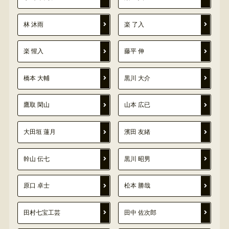
林 沐雨
楽 了入
楽 惺入
藤平 伸
橋本 大輔
黒川 大介
鷹取 閑山
山本 広已
大田垣 蓮月
濱田 友緒
幹山 伝七
黒川 昭男
原口 卓士
松本 勝哉
田村七宝工芸
田中 佐次郎