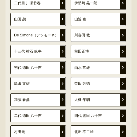
二代目 川瀬竹春
伊勢崎 晃一朗
山田 想
山近 泰
De Simone（デシモーネ）
川喜田 敦
十三代 横石 臥牛
前田正博
初代 徳田 八十吉
由水 常雄
島田 文雄
益田 芳徳
加藤 春鼎
大樋 年朗
二代 徳田 八十吉
四代 徳田 八十吉
村田元
北出 不二雄