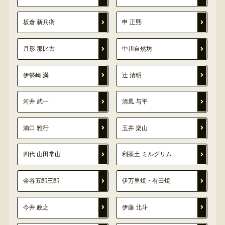
坂倉 新兵衛
申 正熙
月形 那比古
中川自然坊
伊勢崎 満
辻 清明
河井 武一
清風 与平
浦口 雅行
玉井 楽山
四代 山田常山
利茶土 ミルグリム
金谷五郎三郎
伊万里焼・有田焼
今井 政之
伊藤 北斗