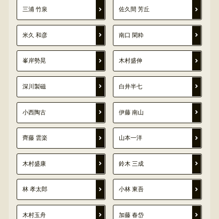
三浦 竹泉
佐久間 芳丘
米久 和彦
南口 閑粋
峯岸勢晃
木村盛伸
深川製磁
白井半七
小西陶古
伊藤 南山
齊藤 雲楽
山本一洋
木村盛康
鈴木 三成
林 孝太郎
小林 東吾
木村玉舟
加藤 春岱