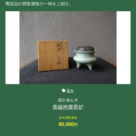
陶芸品の買取価格の一例をご紹介。
香木
諏訪 蘇山 作
青磁袴腰香炉
参考買取価格
80,000
円