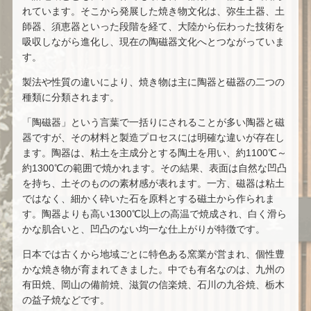
れています。そこから発展した焼き物文化は、弥生土器、土
師器、須恵器といった段階を経て、大陸から伝わった技術を
吸収しながら進化し、現在の陶磁器文化へとつながっていま
す。
製法や性質の違いにより、焼き物は主に陶器と磁器の二つの
種類に分類されます。
「陶磁器」という言葉で一括りにされることが多い陶器と磁
器ですが、その材料と製造プロセスには明確な違いが存在し
ます。陶器は、粘土を主成分とする陶土を用い、約1100℃～
約1300℃の範囲で焼かれます。その結果、表面は自然な凹凸
を持ち、土そのものの素材感が表れます。一方、磁器は粘土
ではなく、細かく砕いた石を原料とする磁土から作られま
す。陶器よりも高い1300℃以上の高温で焼成され、白く滑ら
かな肌合いと、凹凸のない均一な仕上がりが特徴です。
日本では古くから地域ごとに特色ある窯業が営まれ、個性豊
かな焼き物が育まれてきました。中でも有名なのは、九州の
有田焼、岡山の備前焼、滋賀の信楽焼、石川の九谷焼、栃木
の益子焼などです。