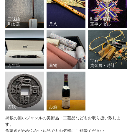
三味線
勲章・軍服
和楽器
尺八
軍事メダル
宝石
万年筆
着物
貴金属・時計
古銭
お酒
掲載の無いジャンルの美術品・工芸品などもお取り扱い致しま
す。
作家名がわからないお品でもお気軽にご相談ください。