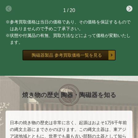
1
/
20
※参考買取価格は当日の価格であり、その価格を保証するもので
はありませんので予めご了承下さい。
※状態や付属品の有無、買取方法などによって価格が変動いたし
ます。
陶磁器製品 参考買取価格一覧を見る
焼き物の歴史 陶器・陶磁器を知る
日本の焼き物の歴史は非常に古く、起源はおよそ1万6千年前
の縄文土器にまでさかのぼります。この縄文土器は、東アジ
ア諸地域とともに、世界でも最も古い部類の土器として知ら