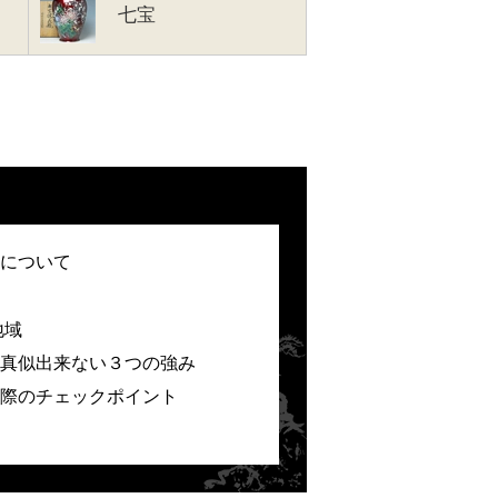
七宝
について
地域
真似出来ない３つの強み
際のチェックポイント