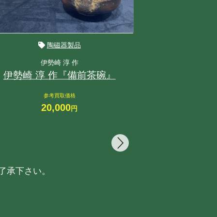
陶磁器製品
伊勢崎 淳 作
今
伊勢崎 淳 作『備前茶碗』
今井 政之 
参考買取価格
参
20,000
5
円
了承下さい。