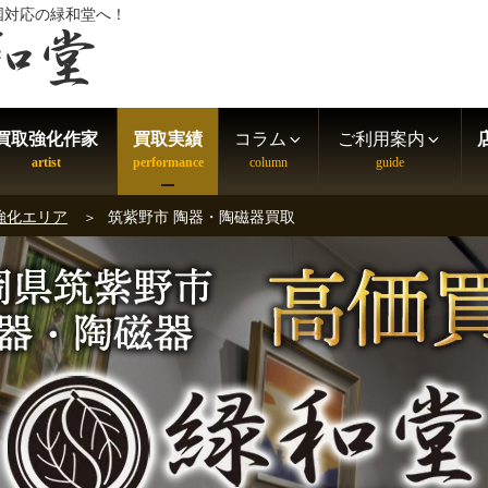
国対応の緑和堂へ！
買取強化作家
買取実績
コラム
ご利用案内
強化エリア
筑紫野市 陶器・陶磁器買取