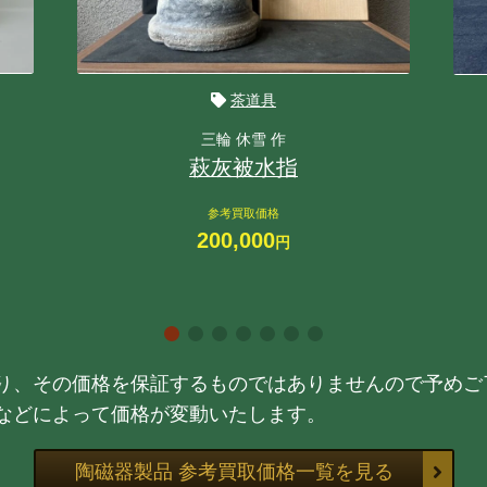
茶道具
三輪 休雪 作
萩灰被水指
参考買取価格
200,000
円
り、その価格を保証するものではありませんので予めご
などによって価格が変動いたします。
陶磁器製品 参考買取価格一覧を見る