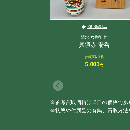
陶磁器製品
清水 六兵衛 作
呉須赤 湯呑
参考買取価格
5,000
円
※参考買取価格は当日の価格であ
※状態や付属品の有無、買取方法