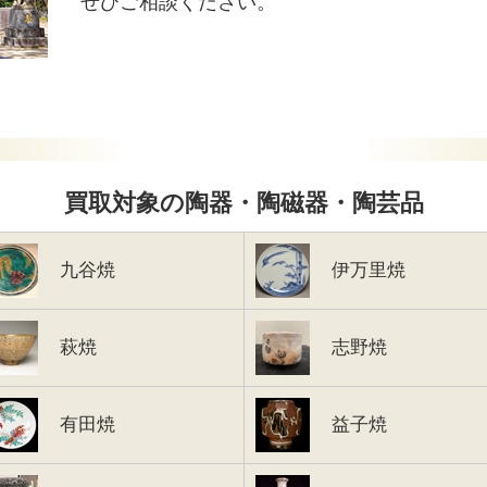
ぜひご相談ください。
買取対象の陶器・陶磁器・陶芸品
九谷焼
伊万里焼
萩焼
志野焼
有田焼
益子焼