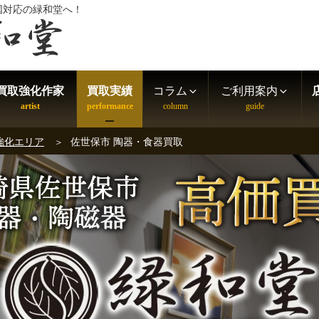
国対応の緑和堂へ！
買取強化作家
買取実績
コラム
ご利用案内
強化エリア
佐世保市 陶器・食器買取