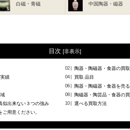
白磁・青磁
中国陶器・磁器
目次
[
非表示
]
陶器・陶磁器・食器の買取
取実績
買取 品目
陶器・陶磁器・食器を売る
地域
陶磁器・陶芸品・食器の買
真似出来ない３つの強み
選べる買取方法
をご用意ください。