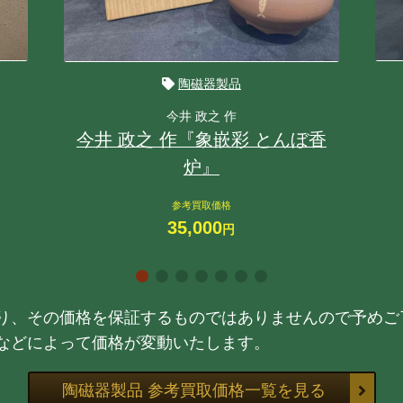
陶磁器製品
今井 政之 作
今井 政之 作『象嵌彩 とんぼ香
炉』
参考買取価格
35,000
円
り、その価格を保証するものではありませんので予めご
などによって価格が変動いたします。
陶磁器製品 参考買取価格一覧を見る