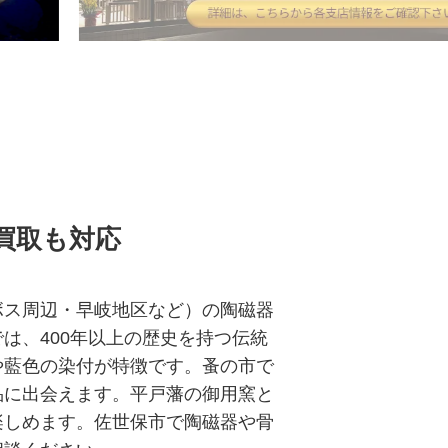
買取も対応
ボス周辺・早岐地区など）の陶磁器
は、400年以上の歴史を持つ伝統
や藍色の染付が特徴です。蚤の市で
品に出会えます。平戸藩の御用窯と
楽しめます。佐世保市で
陶磁器や骨