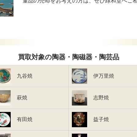
董品の売却
をお考えの方は、ぜひ緑和堂へご
買取対象の陶器・陶磁器・陶芸品
九谷焼
伊万里焼
萩焼
志野焼
有田焼
益子焼