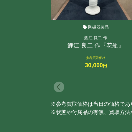
陶磁器製品
鯉江 良二 作
鯉江 良二 作『花瓶』
参考買取価格
30,000
円
※参考買取価格は当日の価格であ
※状態や付属品の有無、買取方法