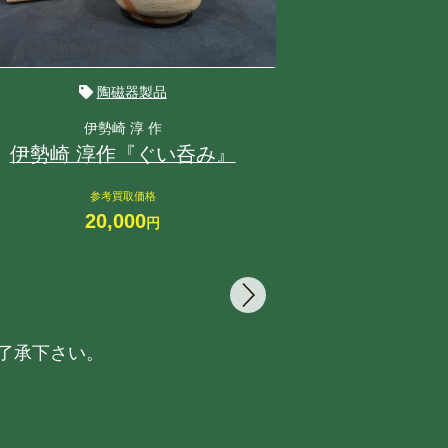
陶磁器製品
伊勢崎 淳 作
峯
伊勢崎 淳作『ぐい呑み』
峯岸勢晃 作
参考買取価格
参
20,000
2
円
了承下さい。