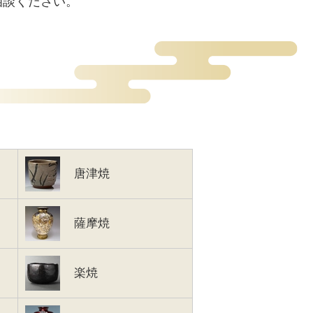
相談ください。
唐津焼
薩摩焼
楽焼