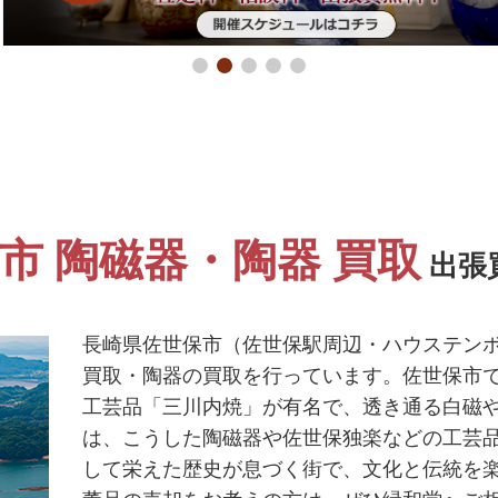
市 陶磁器・陶器 買取
出張
長崎県佐世保市（佐世保駅周辺・ハウステン
買取・陶器の買取を行っています。佐世保市で
工芸品「三川内焼」が有名で、透き通る白磁
は、こうした陶磁器や佐世保独楽などの工芸
して栄えた歴史が息づく街で、文化と伝統を