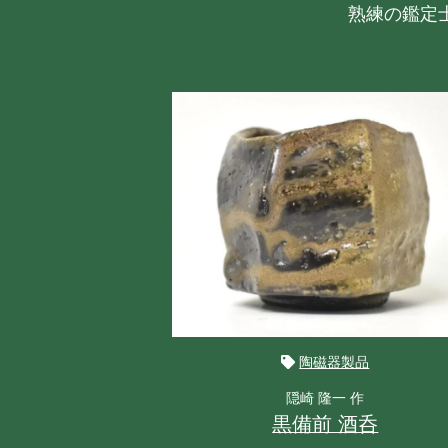
熟練の鑑定
陶磁器製品
隠崎 隆一 作
黒備前 酒呑