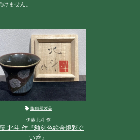
負けません。
陶磁器製品
伊藤 北斗 作
荒川 
藤 北斗 作『釉刻色絵金銀彩ぐ
荒川 豊蔵
い呑』