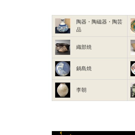
陶器・陶磁器・陶芸
品
織部焼
鍋島焼
李朝