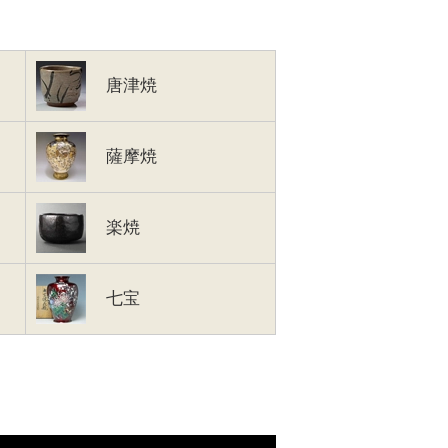
唐津焼
薩摩焼
楽焼
七宝