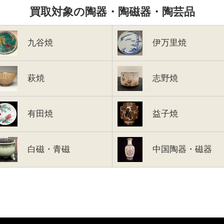
買取対象の陶器・陶磁器・陶芸品
九谷焼
伊万里焼
萩焼
志野焼
有田焼
益子焼
白磁・青磁
中国陶器・磁器