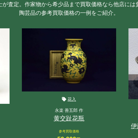
士が査定。作家物から希少品まで買取価格なら他店には
陶芸品の参考買取価格の一例をご紹介。
花入
永楽 善五郎 作
黄交趾花瓶
伊
参考買取価格