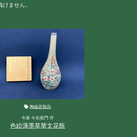
負けません。
陶磁器製品
今泉 今右衛門 作
伊勢
色絵薄墨草華文花瓶
引