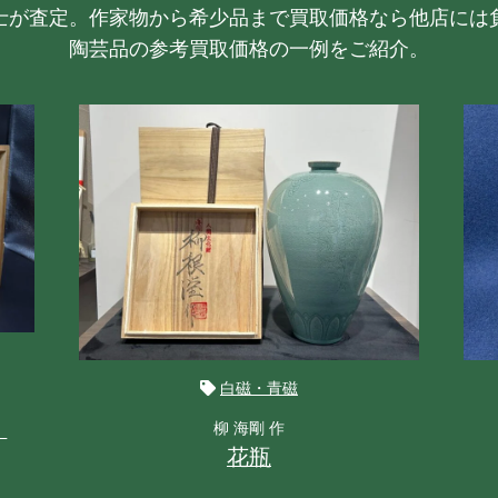
士が査定。作家物から希少品まで買取価格なら他店には
陶芸品の参考買取価格の一例をご紹介。
白磁・青磁
』
柳 海剛 作
花瓶