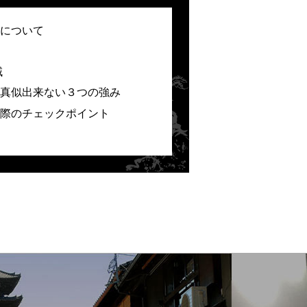
について
域
真似出来ない３つの強み
際のチェックポイント