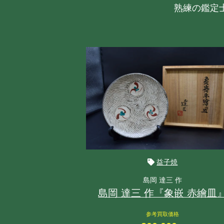
熟練の鑑定
益子焼
島岡 達三 作
島岡 達三 作『象嵌 赤繪皿
参考買取価格