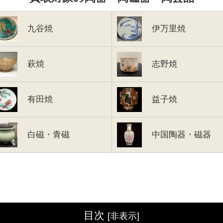
九谷焼
伊万里焼
萩焼
志野焼
有田焼
益子焼
白磁・青磁
中国陶器・磁器
目次
[
非表示
]