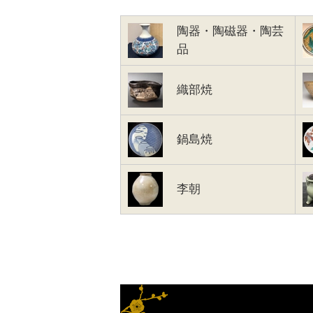
陶器・陶磁器・陶芸
品
織部焼
鍋島焼
李朝