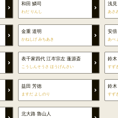
和田 鱗司
浅見
わだ りんし
あさ
金重 道明
安倍
かねしげ みちあき
あべ
表千家四代 江岑宗左 蓬源斎
鈴木
こうしんそうさ ほうげんさい
すず
益田 芳徳
鈴木
ますだ よしのり
すず
北大路 魯山人