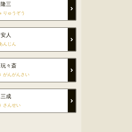
 隆三
み りゅうぞう
 安人
 あんじん
 玩々斎
き がんがんさい
 三成
き さんせい