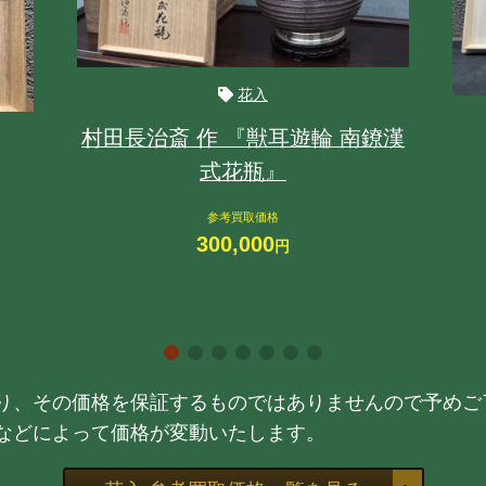
花入
村田長治斎 作 『獣耳遊輪 南鐐漢
式花瓶』
参考買取価格
300,000
円
り、その価格を保証するものではありませんので予めご
などによって価格が変動いたします。