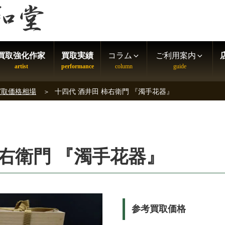
買取強化作家
買取実績
コラム
ご利用案内
買取価格相場
十四代 酒井田 柿右衛門 『濁手花器』
柿右衛門 『濁手花器』
参考買取価格