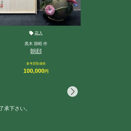
花入
黒木 国昭 作
朝顔
『一重切
参考買取価格
参
100,000
3
円
了承下さい。