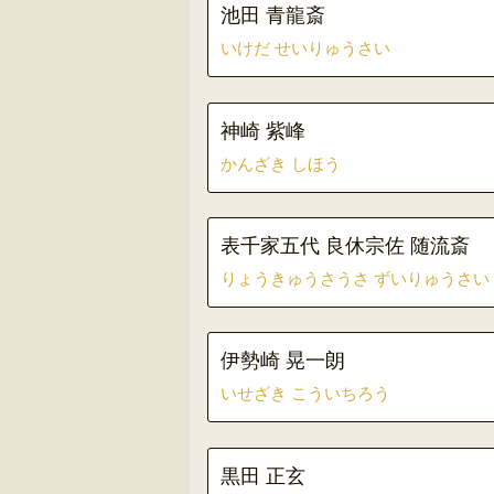
池田 青龍斎
いけだ せいりゅうさい
神崎 紫峰
かんざき しほう
表千家五代 良休宗佐 随流斎
りょうきゅうさうさ ずいりゅうさい
伊勢崎 晃一朗
いせざき こういちろう
黒田 正玄