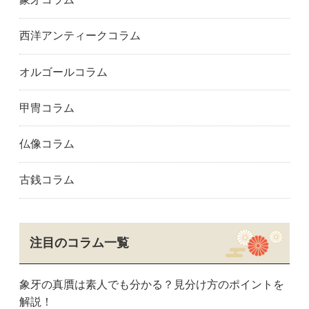
太宰府市
福岡市
福津市
飯塚市
糸島市
春日市
西洋アンティークコラム
糟屋郡
北九州市
古賀市
久留米市
宗像市
大牟田市
オルゴールコラム
大野城市
行橋市
熊本県
天草市
合志市
熊本市
甲冑コラム
玉名市
八代市
大分県
別府市
大分市
佐賀県
仏像コラム
唐津市
佐賀市
鳥栖市
長崎県
長崎市
佐世保市
古銭コラム
注目のコラム一覧
象牙の真贋は素人でも分かる？見分け方のポイントを
解説！