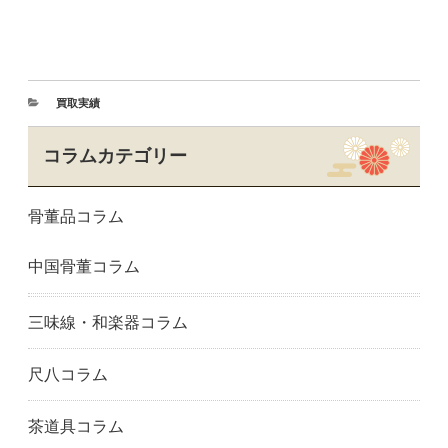
池田市
和泉市
泉佐野市
門真市
河内長野市
岸和田市
松原市
箕面市
守口市
寝屋川市
大阪市
堺市
買取実績
吹田市
高槻市
富田林市
豊中市
八尾市
兵庫県
コラムカテゴリー
明石市
尼崎市
芦屋市
神戸市東灘区
姫路市
神戸市
骨董品コラム
西宮市
宝塚市
神戸市垂水区
神戸市中央区
奈良県
生駒市
中国骨董コラム
香芝市
橿原市
奈良市
大和郡山市
和歌山県
和歌山市
岐阜県
岐阜市
大垣市
三味線・和楽器コラム
愛知県
一宮市
春日井市
長久手市
名古屋市
日進市
尺八コラム
岡崎市
尾張旭市
瀬戸市
豊橋市
豊田市
三重県
茶道具コラム