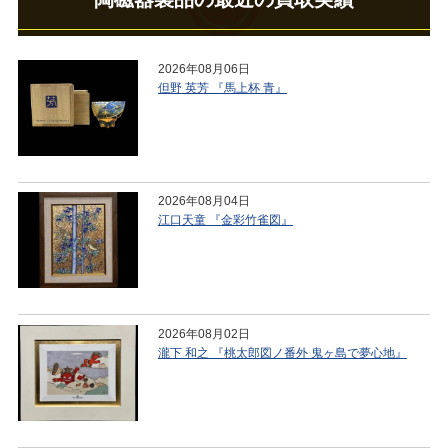
2026年08月06日
但野 英芳 『馬上杯 青』
2026年08月04日
江口天童 『金彩竹雀図』
2026年08月02日
瀧下 和之 『桃太郎図ノ番外 鬼ヶ島で夢心地』