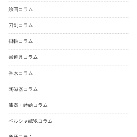
津市
四日市市
埼玉県
絵画コラム
川越市
川口市
越谷市
さいたま市
所沢市
つくば市
刀剣コラム
千葉県
千葉市
船橋市
市川市
柏市
松戸市
掛軸コラム
東京都
足立区
荒川区
文京区
千代田区
江戸川区
書道具コラム
八王子市
板橋区
葛飾区
江東区
町田市
目黒区
香木コラム
港区
中野区
練馬区
西東京市
大田区
世田谷区
陶磁器コラム
渋谷区
品川区
新宿区
杉並区
墨田区
台東区
漆器・蒔絵コラム
中央区
北区
豊島区
神奈川県
藤沢市
鎌倉市
ペルシャ絨毯コラム
川崎市
小田原市
相模原市
横浜市
横須賀市
筑紫野市
象牙コラム