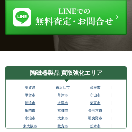
陶磁器製品 買取強化エリア
滋賀県
東近江市
彦根市
甲賀市
草津市
守山市
長浜市
大津市
栗東市
亀岡市
京都市
長岡京市
宇治市
大東市
羽曳野市
東大阪市
枚方市
茨木市