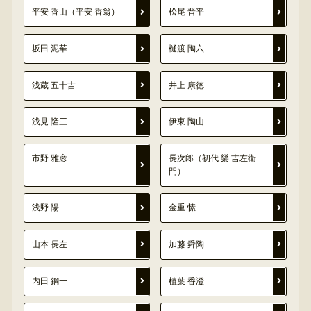
平安 香山（平安 香翁）
松尾 晋平
坂田 泥華
樋渡 陶六
浅蔵 五十吉
井上 康徳
浅見 隆三
伊東 陶山
市野 雅彦
長次郎（初代 樂 吉左衛
門）
浅野 陽
金重 愫
山本 長左
加藤 舜陶
内田 鋼一
植葉 香澄