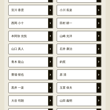
宮川 香雲
小川 長楽
西岡 小十
田村 耕一
本阿弥 光悦
山崎 光洋
山口 真人
石井 康治
青木 龍山
鈞窯
豊場 惺也
原 清
黒井 一楽
玉置 保夫
大谷 司朗
山田 義明