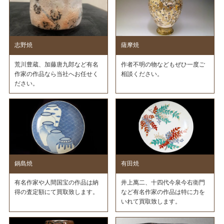
志野焼
薩摩焼
荒川豊蔵、加藤唐九郎など有名
作者不明の物などもぜひ一度ご
作家の作品なら当社へお任せく
相談ください。
ださい。
鍋島焼
有田焼
有名作家や人間国宝の作品は納
井上萬二、十四代今泉今右衛門
得の査定額にて買取致します。
など有名作家の作品は特に力を
いれて買取致します。