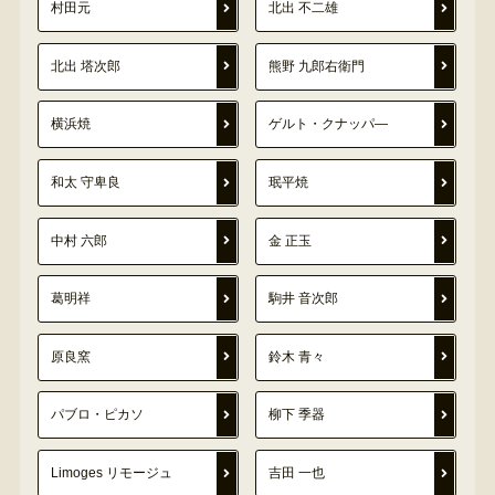
村田元
北出 不二雄
北出 塔次郎
熊野 九郎右衛門
横浜焼
ゲルト・クナッパ―
和太 守卑良
珉平焼
中村 六郎
金 正玉
葛明祥
駒井 音次郎
原良窯
鈴木 青々
パブロ・ピカソ
柳下 季器
Limoges リモージュ
吉田 一也