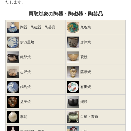
たします。
買取対象の陶器・陶磁器・陶芸品
陶器・陶磁器・陶芸品
九谷焼
伊万里焼
唐津焼
織部焼
萩焼
志野焼
薩摩焼
鍋島焼
有田焼
益子焼
楽焼
李朝
白磁・青磁