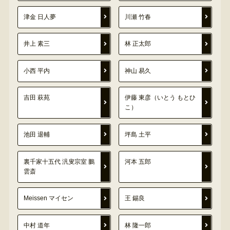
津金 日人夢
川瀬 竹春
井上 素三
林 正太郎
小西 平内
神山 易久
吉田 萩苑
伊藤 東彦（いとう もとひ
こ）
池田 退輔
坪島 土平
裏千家十五代 汎叟宗室 鵬
河本 五郎
雲斎
Meissen マイセン
王 錫良
中村 道年
林 隆一郎