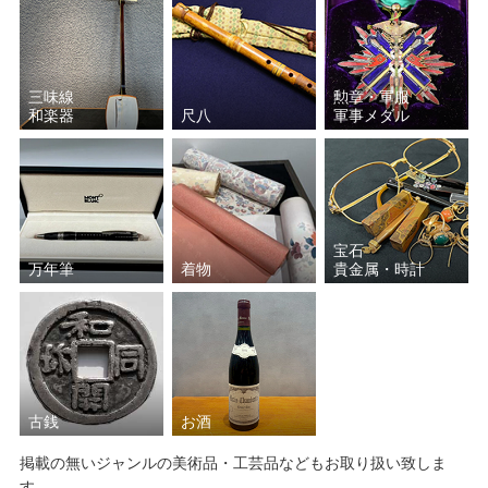
三味線
勲章・軍服
和楽器
尺八
軍事メダル
宝石
万年筆
着物
貴金属・時計
古銭
お酒
掲載の無いジャンルの美術品・工芸品などもお取り扱い致しま
す。