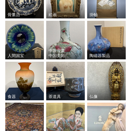
骨董品
絵画
掛軸
中国骨董
人間国宝
中国美術
陶磁器製品
食器
茶道具
仏像