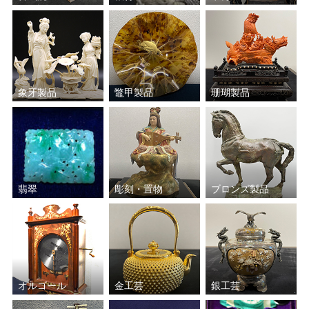
象牙製品
鼈甲製品
珊瑚製品
翡翠
彫刻・置物
ブロンズ製品
オルゴール
金工芸
銀工芸