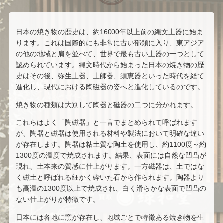
日本の焼き物の歴史は、約16000年以上前の縄文土器に始ま
ります。これは国際的にも非常に古い部類に入り、東アジア
の他の地域と肩を並べて、世界で最も古い土器の一つとして
認められています。縄文時代から始まった日本の焼き物の歴
史はその後、弥生土器、土師器、須恵器といった時代を経て
進化し、現代における陶磁器の姿へと進化しているのです。
焼き物の種類は大別して陶器と磁器の二つに分かれます。
これらはよく「陶磁器」と一言でまとめられて呼ばれます
が、陶器と磁器は使用される材料や製法において明確な違い
が存在します。陶器は粘土質な陶土を使用し、約1100度～約
1300度の温度で焼成されます。結果、表面には自然な凹凸が
現れ、土本来の質感に仕上がります。一方磁器は、土ではな
く磁土と呼ばれる細かく砕いた石から作られます。陶器より
も高温の1300度以上で焼成され、白く滑らかな表面で凹凸の
ない仕上がりが特徴です。
日本には各地に窯が存在し、地域ごとで特徴ある焼き物を生