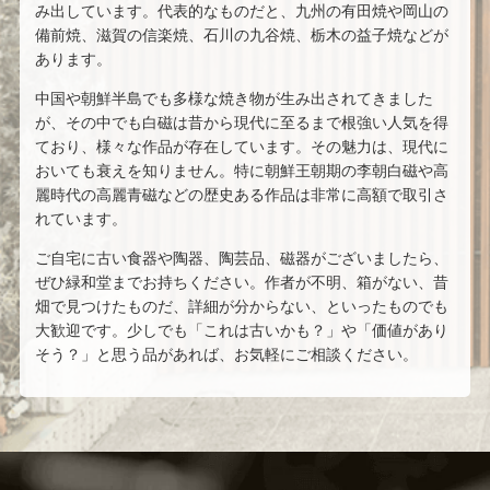
み出しています。代表的なものだと、九州の有田焼や岡山の
備前焼、滋賀の信楽焼、石川の九谷焼、栃木の益子焼などが
あります。
中国や朝鮮半島でも多様な焼き物が生み出されてきました
が、その中でも白磁は昔から現代に至るまで根強い人気を得
ており、様々な作品が存在しています。その魅力は、現代に
おいても衰えを知りません。特に朝鮮王朝期の李朝白磁や高
麗時代の高麗青磁などの歴史ある作品は非常に高額で取引さ
れています。
ご自宅に古い食器や陶器、陶芸品、磁器がございましたら、
ぜひ緑和堂までお持ちください。作者が不明、箱がない、昔
畑で見つけたものだ、詳細が分からない、といったものでも
大歓迎です。少しでも「これは古いかも？」や「価値があり
そう？」と思う品があれば、お気軽にご相談ください。