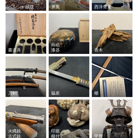
ペルシャ絨毯
屏風
西洋骨董
蒔絵
書道具
漆器
香木
刀剣
脇差
槍
火縄銃
印籠
古式銃
根付
甲冑