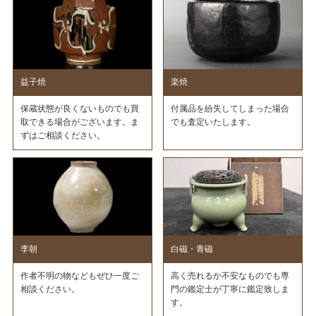
益子焼
楽焼
保蔵状態が良くないものでも買
付属品を紛失してしまった場合
取できる場合がございます。ま
でも査定いたします。
ずはご相談ください。
李朝
白磁・青磁
作者不明の物などもぜひ一度ご
高く売れるか不安なものでも専
相談ください。
門の鑑定士が丁寧に鑑定致しま
す。