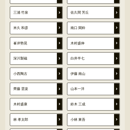
三浦 竹泉
佐久間 芳丘
米久 和彦
南口 閑粋
峯岸勢晃
木村盛伸
深川製磁
白井半七
小西陶古
伊藤 南山
齊藤 雲楽
山本一洋
木村盛康
鈴木 三成
林 孝太郎
小林 東吾