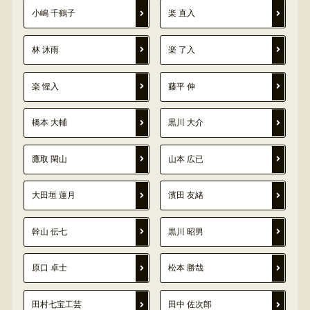
小嶋 千鶴子
楽 直入
林 沐雨
楽 了入
楽 惺入
藤平 伸
橋本 大輔
黒川 大介
鷹取 閑山
山本 広已
大田垣 蓮月
濱田 友緒
幹山 伝七
黒川 昭男
原口 卓士
松本 勝哉
田村七宝工芸
田中 佐次郎