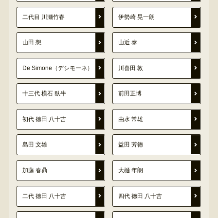
二代目 川瀬竹春
伊勢崎 晃一朗
山田 想
山近 泰
De Simone（デシモーネ）
川喜田 敦
十三代 横石 臥牛
前田正博
初代 徳田 八十吉
由水 常雄
島田 文雄
益田 芳徳
加藤 春鼎
大樋 年朗
二代 徳田 八十吉
四代 徳田 八十吉