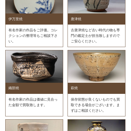
伊万里焼
唐津焼
有名作家の作品をご評価。コレ
古唐津焼など古い時代の物も専
クションの整理等もご相談下さ
門の鑑定士が担当致しますので
い。
ご安心ください。
織部焼
萩焼
有名作家の作品は価値に見合っ
保存状態が良くないものでも買
た金額で買取致します。
取できる場合がございます。ま
ずはご相談ください。