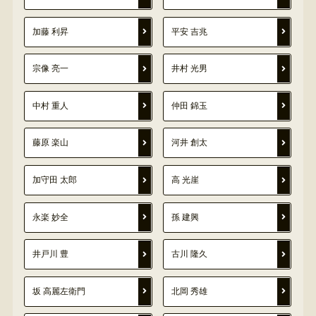
加藤 利昇
平安 吉兆
宗像 亮一
井村 光男
中村 重人
仲田 錦玉
藤原 楽山
河井 創太
加守田 太郎
高 光崖
永楽 妙全
孫 建興
井戸川 豊
古川 隆久
坂 高麗左衛門
北岡 秀雄