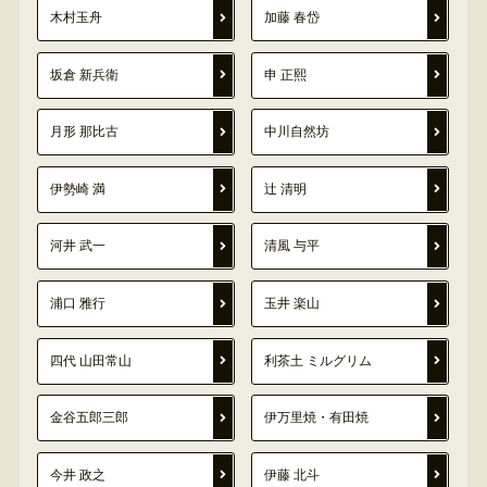
木村玉舟
加藤 春岱
坂倉 新兵衛
申 正熙
月形 那比古
中川自然坊
伊勢崎 満
辻 清明
河井 武一
清風 与平
浦口 雅行
玉井 楽山
四代 山田常山
利茶土 ミルグリム
金谷五郎三郎
伊万里焼・有田焼
今井 政之
伊藤 北斗