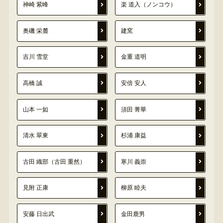
神崎 紫峰
楽 道入（ノンコウ）
奥磯 栄麓
建窯
吉川 雪堂
金重 道明
高橋 誠
安倍 安人
山本 一如
須田 菁華
清水 翠東
杉浦 康益
古田 織部（古田 重然）
寒川 義崇
見附 正康
柳原 睦夫
安藤 日出武
金田鹿男