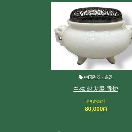
中国陶器・磁器
白磁 銀火屋 香炉
参考買取価格
80,000
円