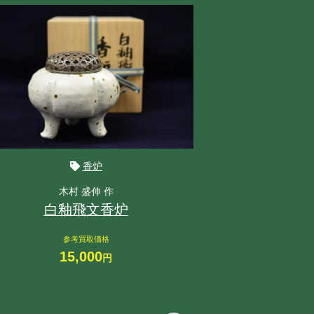
香炉
木村 盛伸 作
白釉飛文香炉
濱
参考買取価格
15,000
参
円
2