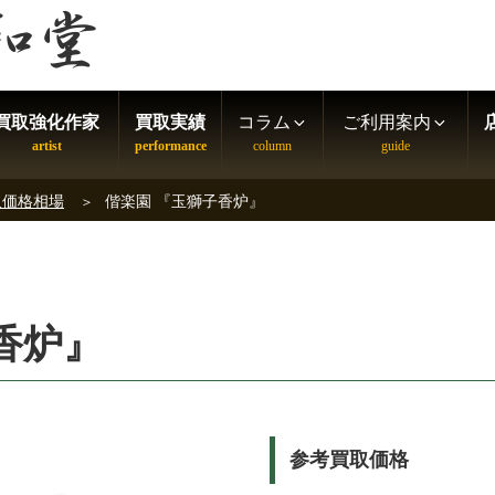
買取強化作家
買取実績
コラム
ご利用案内
取価格相場
偕楽園 『玉獅子香炉』
香炉』
参考買取価格