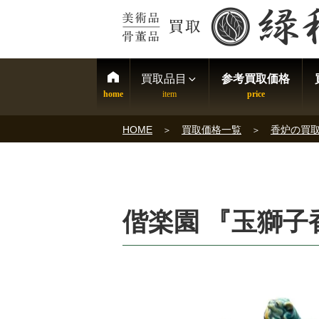
買取品目
参考買取価格
HOME
買取価格一覧
香炉の買
偕楽園 『玉獅子