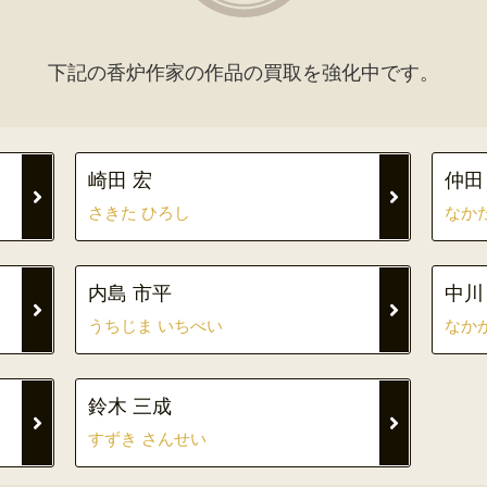
下記の香炉作家の作品の買取を強化中です。
崎田 宏
仲田
さきた ひろし
なか
内島 市平
中川
うちじま いちべい
なか
鈴木 三成
すずき さんせい