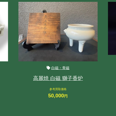
白磁・青磁
高麗焼 白磁 獅子香炉
参考買取価格
50,000
円