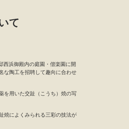
いて
別邸西浜御殿内の庭園・偕楽園に開
名な陶工を招聘して趣向に合わせ
薬を用いた交趾（こうち）焼の写
趾焼によくみられる三彩の技法が