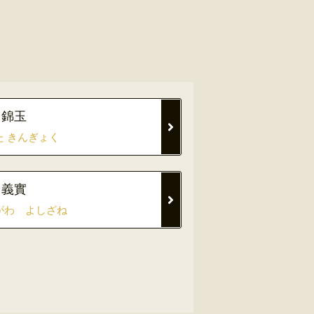
 錦玉
た きんぎょく
 義實
がわ よしざね