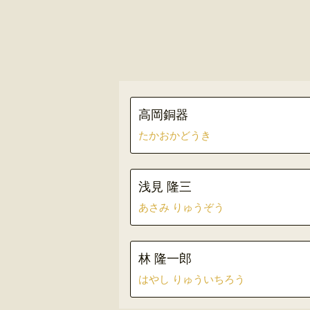
高岡銅器
たかおかどうき
浅見 隆三
あさみ りゅうぞう
林 隆一郎
はやし りゅういちろう