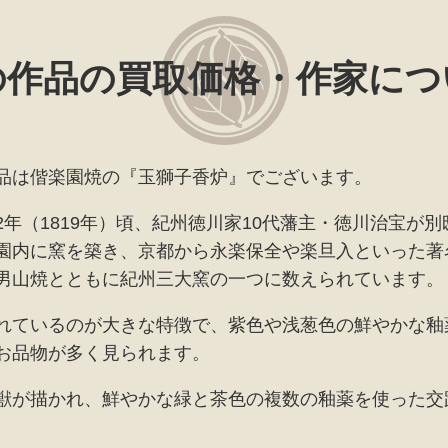
の作品の買取価格・作家につ
品は偕楽園焼の『玉獅子香炉』でございます。
年（1819年）頃、紀州徳川家10代藩主・徳川治宝が
園内に窯を築き、京都から永楽保全や楽旦入といった著
男山焼とともに紀州三大窯の一つに数えられています。
れているのが大きな特徴で、紫色や浅葱色の鮮やかな釉
お品物が多く見られます。
獣が描かれ、鮮やかな緑と茶色の複数の釉薬を使った交