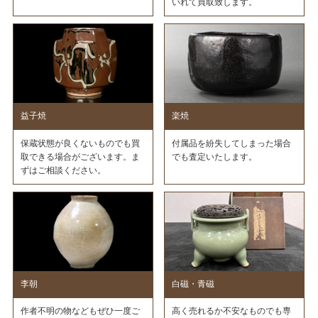
いれて買取致します。
益子焼
楽焼
保蔵状態が良くないものでも買
付属品を紛失してしまった場合
取できる場合がございます。ま
でも査定いたします。
ずはご相談ください。
李朝
白磁・青磁
作者不明の物などもぜひ一度ご
高く売れるか不安なものでも専