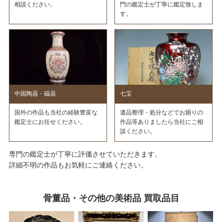
相談ください。
門の鑑定士が丁寧に鑑定致しま
す。
中国陶器・磁器
七宝
国外の作品も当社の経験豊富な
遺品整理・処分などでお困りの
鑑定士にお任せください。
作品等ありましたら当社にご相
談ください。
専門の鑑定士が丁寧に評価させていただきます。
詳細不明の作品もお気軽にご連絡ください。
骨董品・その他の美術品 買取品目