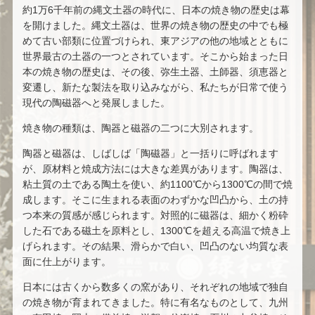
約1万6千年前の縄文土器の時代に、日本の焼き物の歴史は幕
を開けました。縄文土器は、世界の焼き物の歴史の中でも極
めて古い部類に位置づけられ、東アジアの他の地域とともに
世界最古の土器の一つとされています。そこから始まった日
本の焼き物の歴史は、その後、弥生土器、土師器、須恵器と
変遷し、新たな製法を取り込みながら、私たちが日常で使う
現代の陶磁器へと発展しました。
焼き物の種類は、陶器と磁器の二つに大別されます。
陶器と磁器は、しばしば「陶磁器」と一括りに呼ばれます
が、原材料と焼成方法には大きな差異があります。陶器は、
粘土質の土である陶土を使い、約1100℃から1300℃の間で焼
成します。そこに生まれる表面のわずかな凹凸から、土の持
つ本来の質感が感じられます。対照的に磁器は、細かく粉砕
した石である磁土を原料とし、1300℃を超える高温で焼き上
げられます。その結果、滑らかで白い、凹凸のない均質な表
面に仕上がります。
日本には古くから数多くの窯があり、それぞれの地域で独自
の焼き物が育まれてきました。特に有名なものとして、九州