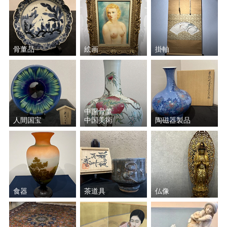
骨董品
絵画
掛軸
中国骨董
人間国宝
中国美術
陶磁器製品
食器
茶道具
仏像