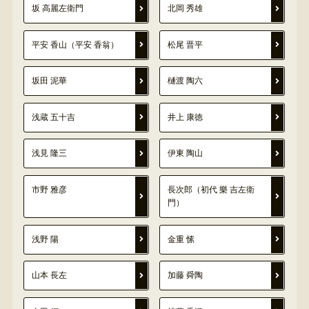
坂 高麗左衛門
北岡 秀雄
平安 香山（平安 香翁）
松尾 晋平
坂田 泥華
樋渡 陶六
浅蔵 五十吉
井上 康徳
浅見 隆三
伊東 陶山
市野 雅彦
長次郎（初代 樂 吉左衛
門）
浅野 陽
金重 愫
山本 長左
加藤 舜陶