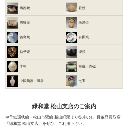
織部焼
萩焼
志野焼
薩摩焼
鍋島焼
有田焼
益子焼
楽焼
李朝
白磁・青磁
中国陶器・磁器
七宝
緑和堂 松山支店のご案内
伊予鉄環状線・松山市駅線 勝山町駅より徒歩8分。骨董品買取店
「緑和堂 松山支店」をぜひ、ご利用下さい。