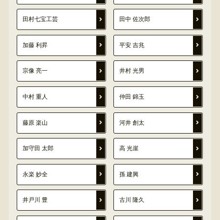
田村七宝工芸
田中 佐次郎
加藤 利昇
平安 吉兆
宗像 亮一
井村 光男
中村 重人
仲田 錦玉
藤原 楽山
河井 創太
加守田 太郎
高 光崖
永楽 妙全
孫 建興
井戸川 豊
古川 隆久