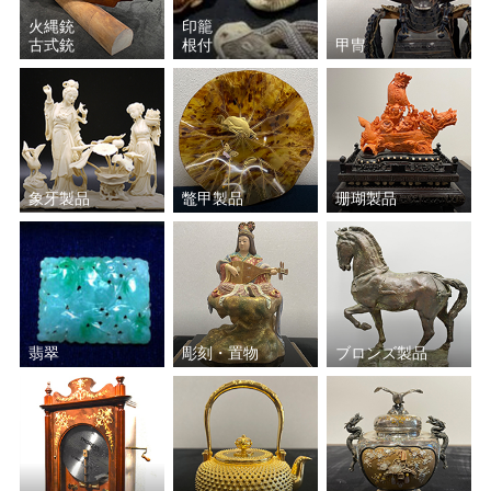
火縄銃
印籠
古式銃
根付
甲冑
象牙製品
鼈甲製品
珊瑚製品
翡翠
彫刻・置物
ブロンズ製品