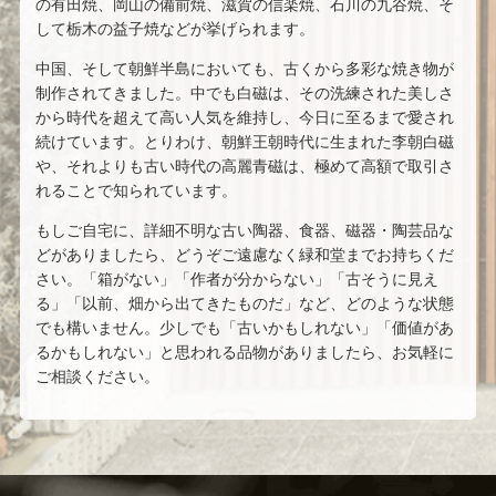
の有田焼、岡山の備前焼、滋賀の信楽焼、石川の九谷焼、そ
して栃木の益子焼などが挙げられます。
中国、そして朝鮮半島においても、古くから多彩な焼き物が
制作されてきました。中でも白磁は、その洗練された美しさ
から時代を超えて高い人気を維持し、今日に至るまで愛され
続けています。とりわけ、朝鮮王朝時代に生まれた李朝白磁
や、それよりも古い時代の高麗青磁は、極めて高額で取引さ
れることで知られています。
もしご自宅に、詳細不明な古い陶器、食器、磁器・陶芸品な
どがありましたら、どうぞご遠慮なく緑和堂までお持ちくだ
さい。「箱がない」「作者が分からない」「古そうに見え
る」「以前、畑から出てきたものだ」など、どのような状態
でも構いません。少しでも「古いかもしれない」「価値があ
るかもしれない」と思われる品物がありましたら、お気軽に
ご相談ください。