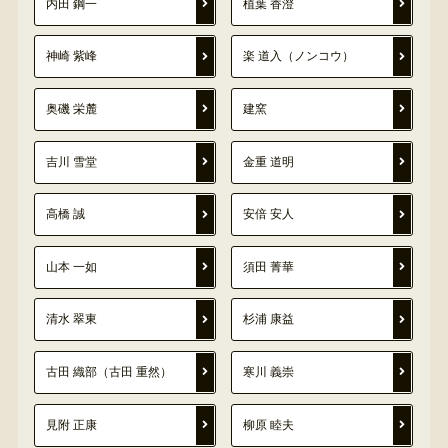
内田 鋼一
植葉 香澄
神崎 紫峰
楽 道入（ノンコウ）
奥磯 栄麓
建窯
吉川 雪堂
金重 道明
高橋 誠
安倍 安人
山本 一如
須田 菁華
清水 翠東
杉浦 康益
古田 織部（古田 重然）
寒川 義崇
見附 正康
柳原 睦夫