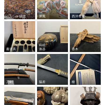
ペルシャ絨毯
屏風
西洋骨董
蒔絵
書道具
漆器
香木
刀剣
脇差
槍