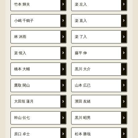
竹本 輝夫
楽 左入
小嶋 千鶴子
楽 直入
林 沐雨
楽 了入
楽 惺入
藤平 伸
橋本 大輔
黒川 大介
鷹取 閑山
山本 広已
大田垣 蓮月
濱田 友緒
幹山 伝七
黒川 昭男
原口 卓士
松本 勝哉