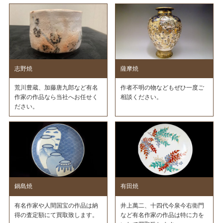
志野焼
薩摩焼
荒川豊蔵、加藤唐九郎など有名
作者不明の物などもぜひ一度ご
作家の作品なら当社へお任せく
相談ください。
ださい。
鍋島焼
有田焼
有名作家や人間国宝の作品は納
井上萬二、十四代今泉今右衛門
得の査定額にて買取致します。
など有名作家の作品は特に力を