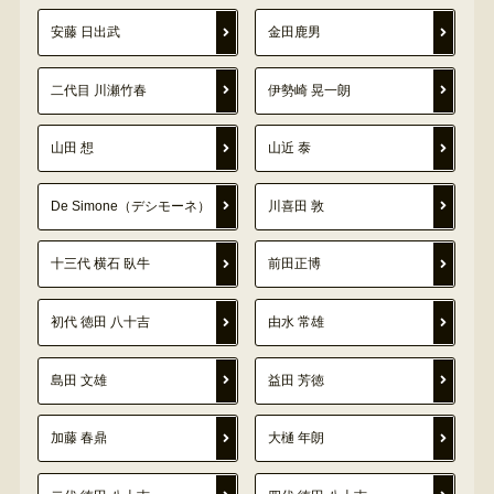
安藤 日出武
金田鹿男
二代目 川瀬竹春
伊勢崎 晃一朗
山田 想
山近 泰
De Simone（デシモーネ）
川喜田 敦
十三代 横石 臥牛
前田正博
初代 徳田 八十吉
由水 常雄
島田 文雄
益田 芳徳
加藤 春鼎
大樋 年朗