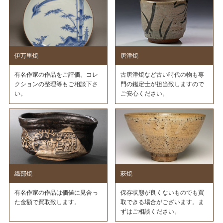
伊万里焼
唐津焼
有名作家の作品をご評価。コレ
古唐津焼など古い時代の物も専
クションの整理等もご相談下さ
門の鑑定士が担当致しますので
い。
ご安心ください。
織部焼
萩焼
有名作家の作品は価値に見合っ
保存状態が良くないものでも買
た金額で買取致します。
取できる場合がございます。ま
ずはご相談ください。