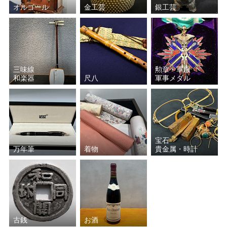
オルゴール
金工芸
銀工芸
三味線
勲章・軍服
和楽器
尺八
軍事メダル
宝石
万年筆
着物
貴金属・時計
古銭
お酒