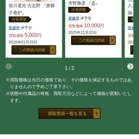
市野雅彦 『盃』
前川電光 古志野 『唐獅
八木
出張買取
子香炉』
揃』
愛媛県
伊予市
出張買取
宅配
10,000
円
買取価格
愛媛県
伊予市
愛媛県
2025年11月22日
5,000
円
買取価格
買取
この実績の詳細
2026年01月20日
2025
この実績の詳細
1
/
2
※買取価格は当日の価格であり、その価格を保証するものではあ
りませんので予めご了承下さい。
※状態や付属品の有無、買取方法などによって価格が変動いたし
ます。
買取実績一覧を見る