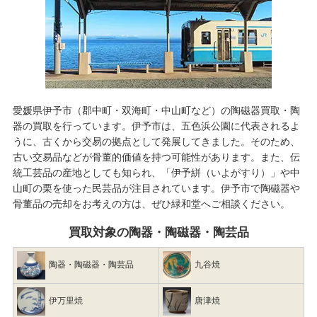
愛媛県伊予市（郡中町・双海町・中山町など）の陶磁器買取・陶
器の買取を行っています。伊予市は、五色浜公園に代表されるよ
うに、古くから交易の拠点として発展してきました。そのため、
古い交易品などが骨董的価値を持つ可能性があります。また、伝
統工芸品の産地としても知られ、「伊予絣（いよがすり）」や中
山町の栗を使った民芸品が注目されています。伊予市で
陶磁器や
骨董品の売却
をお考えの方は、ぜひ緑和堂へご相談ください。
買取対象の陶器・陶磁器・陶芸品
陶器・陶磁器・陶芸品
九谷焼
伊万里焼
唐津焼