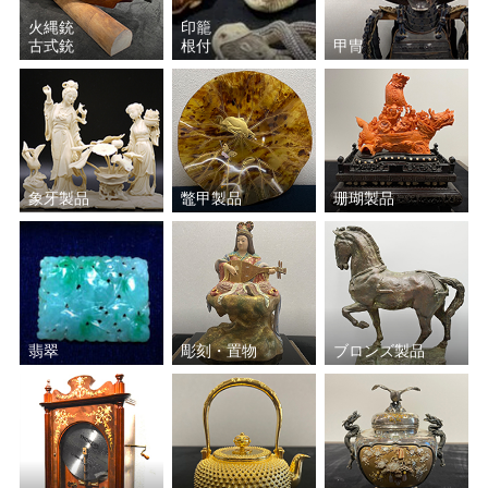
火縄銃
印籠
古式銃
根付
甲冑
象牙製品
鼈甲製品
珊瑚製品
翡翠
彫刻・置物
ブロンズ製品