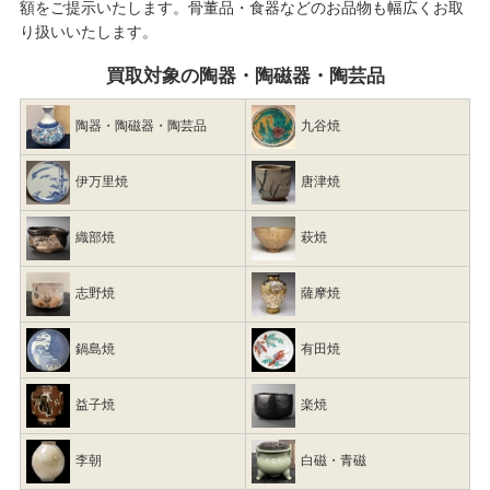
額をご提示いたします。骨董品・食器などのお品物も幅広くお取
り扱いいたします。
買取対象の陶器・陶磁器・陶芸品
陶器・陶磁器・陶芸品
九谷焼
伊万里焼
唐津焼
織部焼
萩焼
志野焼
薩摩焼
鍋島焼
有田焼
益子焼
楽焼
李朝
白磁・青磁