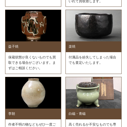
いれて買取致します。
益子焼
楽焼
保蔵状態が良くないものでも買
付属品を紛失してしまった場合
取できる場合がございます。ま
でも査定いたします。
ずはご相談ください。
李朝
白磁・青磁
作者不明の物などもぜひ一度ご
高く売れるか不安なものでも専