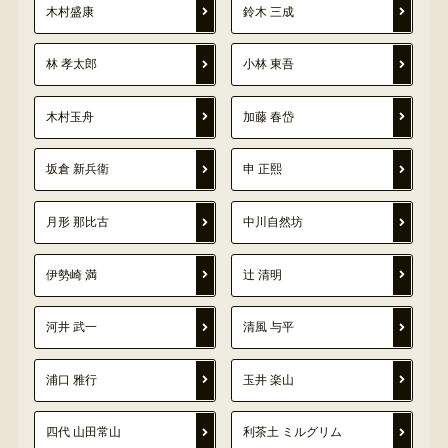
木村盛康
鈴木 三成
林 孝太郎
小林 東吾
木村玉舟
加藤 春岱
坂倉 新兵衛
申 正熙
月形 那比古
中川自然坊
伊勢崎 満
辻 清明
河井 武一
清風 与平
浦口 雅行
玉井 楽山
四代 山田常山
利茶土 ミルグリム