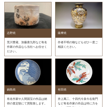
志野焼
薩摩焼
荒川豊蔵、加藤唐九郎など有名
作者不明の物などもぜひ一度ご
作家の作品なら当社へお任せく
相談ください。
ださい。
鍋島焼
有田焼
有名作家や人間国宝の作品は納
井上萬二、十四代今泉今右衛門
得の査定額にて買取致します。
など有名作家の作品は特に力を