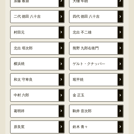
加藤 春鼎
大樋 年朗
二代 徳田 八十吉
四代 徳田 八十吉
村田元
北出 不二雄
北出 塔次郎
熊野 九郎右衛門
横浜焼
ゲルト・クナッパ―
和太 守卑良
珉平焼
中村 六郎
金 正玉
葛明祥
駒井 音次郎
原良窯
鈴木 青々