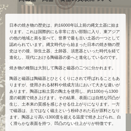
日本の焼き物の歴史は、約16000年以上前の縄文土器に始ま
ります。これは国際的にも非常に古い部類に入り、東アジア
の他の地域と肩を並べて、世界で最も古い土器の一つとして
認められています。縄文時代から始まった日本の焼き物の歴
史はその後、弥生土器、土師器、須恵器といった時代を経て
進化し、現代における陶磁器の姿へと進化しているのです。
焼き物の種類は大別して陶器と磁器の二つに分かれます。
陶器と磁器は陶磁器とひとくくりにされて呼ばれることもあ
りますが、使用される材料や焼成方法において大きな違いが
あります。陶器は粘土質の陶土を使用し、約1100から1300
度の範囲で焼き上げます。その結果、表面には自然な凹凸が
生じ、土本来の質感を感じさせる仕上がりになります。一方
で磁器は、土ではなく磁土という粉砕された石が原料となり
ます。陶器より高い1300度を超える温度で焼き上げられ、白
く滑らかな表面を持つ、凹凸のない仕上がりが特徴です。