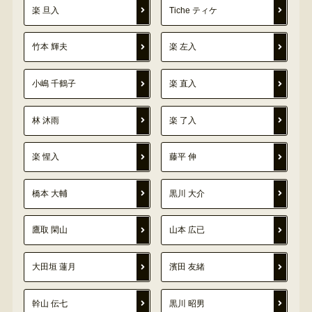
楽 旦入
Tiche ティケ
竹本 輝夫
楽 左入
小嶋 千鶴子
楽 直入
林 沐雨
楽 了入
楽 惺入
藤平 伸
橋本 大輔
黒川 大介
鷹取 閑山
山本 広已
大田垣 蓮月
濱田 友緒
幹山 伝七
黒川 昭男