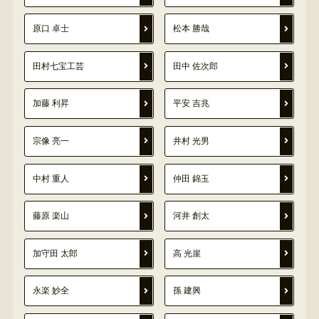
原口 卓士
松本 勝哉
田村七宝工芸
田中 佐次郎
加藤 利昇
平安 吉兆
宗像 亮一
井村 光男
中村 重人
仲田 錦玉
藤原 楽山
河井 創太
加守田 太郎
高 光崖
永楽 妙全
孫 建興