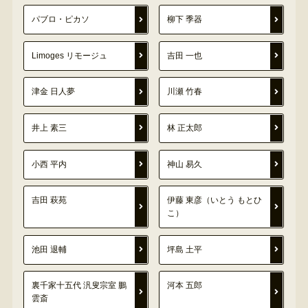
パブロ・ピカソ
柳下 季器
Limoges リモージュ
吉田 一也
津金 日人夢
川瀬 竹春
井上 素三
林 正太郎
小西 平内
神山 易久
吉田 萩苑
伊藤 東彦（いとう もとひ
こ）
池田 退輔
坪島 土平
裏千家十五代 汎叟宗室 鵬
河本 五郎
雲斎