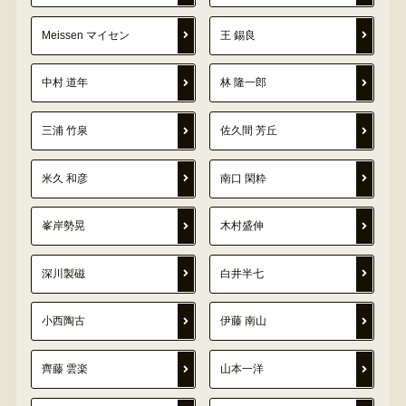
Meissen マイセン
王 錫良
中村 道年
林 隆一郎
三浦 竹泉
佐久間 芳丘
米久 和彦
南口 閑粋
峯岸勢晃
木村盛伸
深川製磁
白井半七
小西陶古
伊藤 南山
齊藤 雲楽
山本一洋