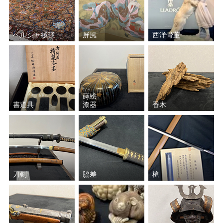
ペルシャ絨毯
屏風
西洋骨董
蒔絵
書道具
漆器
香木
刀剣
脇差
槍