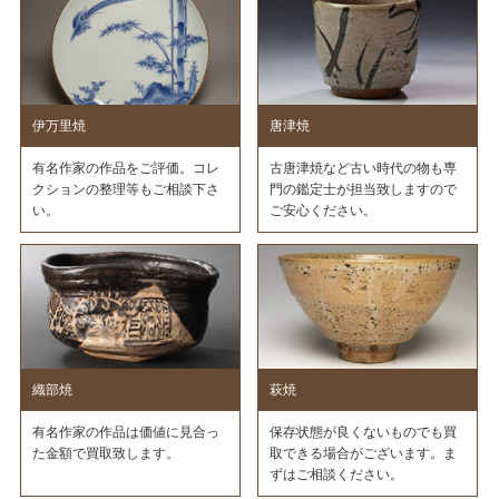
伊万里焼
唐津焼
有名作家の作品をご評価。コレ
古唐津焼など古い時代の物も専
クションの整理等もご相談下さ
門の鑑定士が担当致しますので
い。
ご安心ください。
織部焼
萩焼
有名作家の作品は価値に見合っ
保存状態が良くないものでも買
た金額で買取致します。
取できる場合がございます。ま
ずはご相談ください。