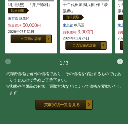
十二代田原陶兵衛 作『萩
小野
細川護熙 『井戸徳利』
店頭買取
湯呑』
湯呑
出張買取
出張
東京都
練馬区
50,000
東京都
練馬区
東京都
円
買取価格
3,000
円
2026年07月31日
買取価格
買取
2024年02月24日
2024
この実績の詳細
この実績の詳細
1
/
3
※買取価格は当日の価格であり、その価格を保証するものではあ
りませんので予めご了承下さい。
※状態や付属品の有無、買取方法などによって価格が変動いたし
ます。
買取実績一覧を見る