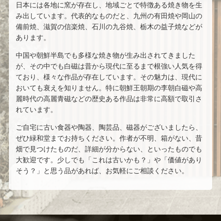
日本には各地に窯が存在し、地域ごとで特徴ある焼き物を生
み出しています。代表的なものだと、九州の有田焼や岡山の
備前焼、滋賀の信楽焼、石川の九谷焼、栃木の益子焼などが
あります。
中国や朝鮮半島でも多様な焼き物が生み出されてきました
が、その中でも白磁は昔から現代に至るまで根強い人気を得
ており、様々な作品が存在しています。その魅力は、現代に
おいても衰えを知りません。特に朝鮮王朝期の李朝白磁や高
麗時代の高麗青磁などの歴史ある作品は非常に高額で取引さ
れています。
ご自宅に古い食器や陶器、陶芸品、磁器がございましたら、
ぜひ緑和堂までお持ちください。作者が不明、箱がない、昔
畑で見つけたものだ、詳細が分からない、といったものでも
大歓迎です。少しでも「これは古いかも？」や「価値があり
そう？」と思う品があれば、お気軽にご相談ください。