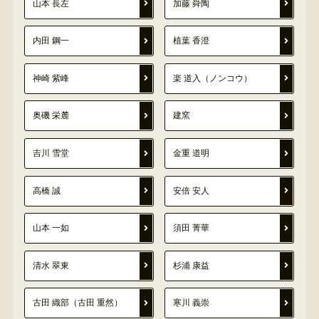
山本 長左
加藤 舜陶
内田 鋼一
植葉 香澄
神崎 紫峰
楽 道入（ノンコウ）
奥磯 栄麓
建窯
吉川 雪堂
金重 道明
高橋 誠
安倍 安人
山本 一如
須田 菁華
清水 翠東
杉浦 康益
古田 織部（古田 重然）
寒川 義崇