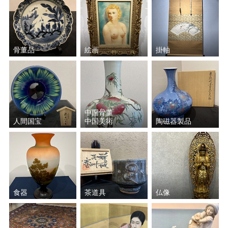
骨董品
絵画
掛軸
中国骨董
人間国宝
中国美術
陶磁器製品
食器
茶道具
仏像