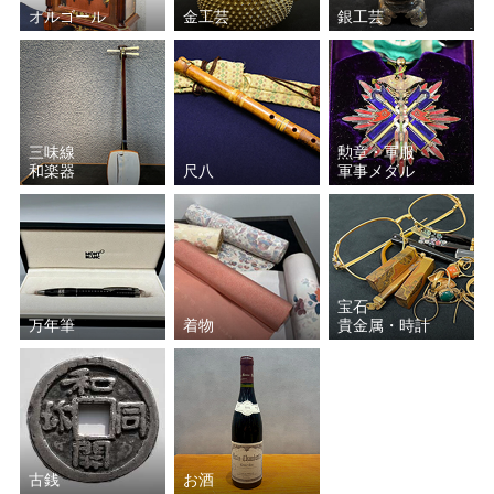
オルゴール
金工芸
銀工芸
三味線
勲章・軍服
和楽器
尺八
軍事メダル
宝石
万年筆
着物
貴金属・時計
古銭
お酒