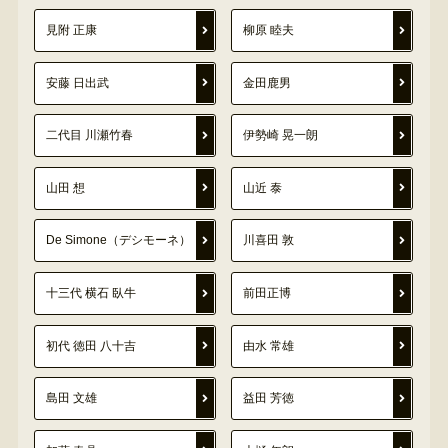
見附 正康
柳原 睦夫
安藤 日出武
金田鹿男
二代目 川瀬竹春
伊勢崎 晃一朗
山田 想
山近 泰
De Simone（デシモーネ）
川喜田 敦
十三代 横石 臥牛
前田正博
初代 徳田 八十吉
由水 常雄
島田 文雄
益田 芳徳