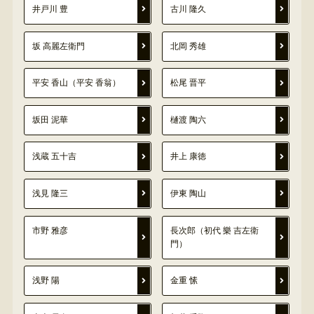
井戸川 豊
古川 隆久
坂 高麗左衛門
北岡 秀雄
平安 香山（平安 香翁）
松尾 晋平
坂田 泥華
樋渡 陶六
浅蔵 五十吉
井上 康徳
浅見 隆三
伊東 陶山
市野 雅彦
長次郎（初代 樂 吉左衛
門）
浅野 陽
金重 愫