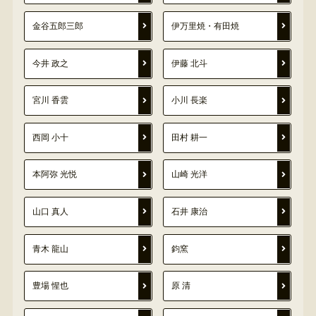
金谷五郎三郎
伊万里焼・有田焼
今井 政之
伊藤 北斗
宮川 香雲
小川 長楽
西岡 小十
田村 耕一
本阿弥 光悦
山崎 光洋
山口 真人
石井 康治
青木 龍山
鈞窯
豊場 惺也
原 清