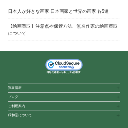
春日部市
川越市
川口市
加須市
北本市
越谷市
日本人が好きな画家 日本画家と世界の画家 各5選
鴻巣市
久喜市
熊谷市
さいたま市見沼区
三郷市
新座市
【絵画買取】注意点や保管方法、無名作家の絵画買取
について
桶川市
さいたま市大宮区
さいたま市
坂戸市
さいたま市桜区
幸手市
狭山市
さいたま市中央区
志木市
白岡市
さいたま市北区
さいたま市緑区
さいたま市南区
さいたま市西区
草加市
戸田市
所沢市
鶴ヶ島市
さいたま市浦和区
和光市
蕨市
八潮市
吉川市
茨城県
買取情報
古河市
水戸市
取手市
ブログ
土浦市
つくば市
我孫子市
ご利用案内
千葉市中央区
千葉市
銚子市
緑和堂について
千葉市緑区
船橋市
千葉市花見川区
市原市
市川市
千葉市稲毛区