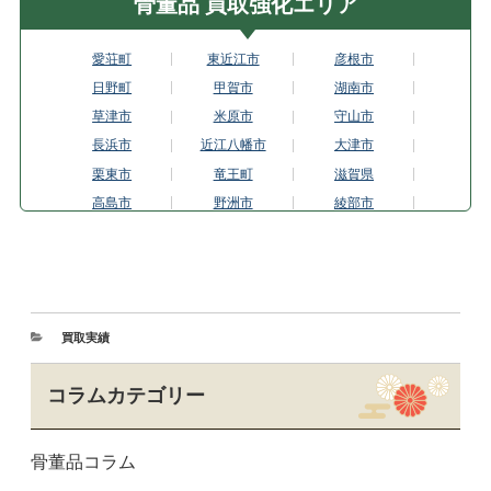
骨董品 買取強化エリア
愛荘町
東近江市
彦根市
日野町
甲賀市
湖南市
草津市
米原市
守山市
長浜市
近江八幡市
大津市
栗東市
竜王町
滋賀県
高島市
野洲市
綾部市
福知山市
京都市伏見区
京都市東山区
城陽市
亀岡市
京都市上京区
京都市北区
木津川市
久御山町
京丹波町
京田辺市
京丹後市
買取実績
京都市
舞鶴市
京都市南区
宮津市
向日市
長岡京市
コラムカテゴリー
京都市中京区
南丹市
京都市西京区
大山崎町
京都市左京区
精華町
骨董品コラム
京都市下京区
宇治市
京都市右京区
京都市山科区
八幡市
与謝野町