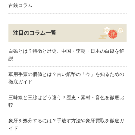
古銭コラム
奈良市
桜井市
天理市
大和郡山市
大和高田市
橋本市
田辺市
和歌山市
安八町
恵那市
岐阜市
岐南町
注目のコラム一覧
神戸町
羽島市
七宗町
池田町
海津市
各務原市
白磁とは？特徴と歴史、中国・李朝・日本の白磁を解
可児市
笠松町
川辺町
説
北方町
美濃市
美濃加茂市
御嵩町
瑞穂市
瑞浪市
軍用手票の価値とは？古い紙幣の「今」を知るための
本巣市
中津川市
大垣市
徹底ガイド
大野町
坂祝町
関市
関ヶ原町
白川町
多治見市
三味線と三線はどう違う？歴史・素材・音色を徹底比
垂井町
土岐市
富加町
較
輪之内町
山県市
八百津町
養老町
阿久比町
愛知県
象牙を処分するには？手放す方法や象牙買取を徹底ガ
愛西市
あま市
安城市
イド
名古屋市熱田区
名古屋市千種区
知立市