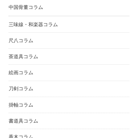
中国骨董コラム
大阪市阿倍野区
大阪市旭区
大阪市中央区
大東市
藤井寺市
大阪市福島区
羽曳野市
阪南市
大阪市東成区
三味線・和楽器コラム
東大阪市
大阪市東住吉区
大阪市東淀川区
枚方市
大阪市平野区
茨木市
尺八コラム
池田市
大阪市生野区
和泉市
泉大津市
泉佐野市
大阪市城東区
茶道具コラム
門真市
貝塚市
柏原市
絵画コラム
交野市
河内長野市
岸和田市
大阪市此花区
松原市
大阪市港区
刀剣コラム
箕面市
大阪市都島区
守口市
大阪市浪速区
寝屋川市
大阪市西成区
掛軸コラム
大阪市西淀川区
大阪狭山市
大阪市
大阪市北区
大阪市西区
堺市
書道具コラム
泉南市
摂津市
四條畷市
吹田市
大阪市住之江区
大阪市住吉区
香木コラム
大阪市大正区
高石市
高槻市