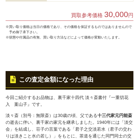
30,000
買取参考価格
円
※買い取り価格は当日の価格であり、その価格を保証するものではありませんので
予め御了承下さい。
※状態や付属品の有無、買い取り方法などによって価格が変動いたします。
この査定金額になった理由
今回ご紹介するお品物は、裏千家十四代 淡々斎書付『一重切花
入 案山子』です。
淡々斎（別号：無限斎）は30歳の頃、父である
十三代家元円能斎
の逝去に伴い、裏千家の家元を継承しました。1940年には「淡交
会」を結成し、荘子の言葉である「君子之交淡若水（君子の交わ
りは淡きこと水の若し）」をもとに、茶道を通じた同門同士の交