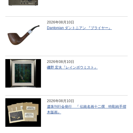
2026年08月10日
Dantonian ダントニアン 『ブライヤー』
2026年08月10日
磯野 宏夫『レインボウミスト』
2026年08月10日
遺珠刊行会発行 『 伝統名画十二撰 特彫純手摺
木版画』