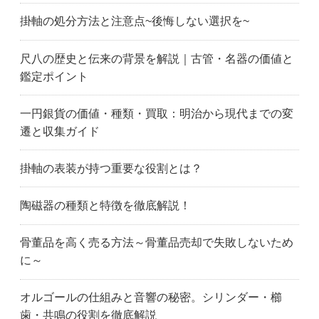
知多市
扶桑町
蒲郡市
掛軸の処分方法と注意点~後悔しない選択を~
半田市
碧南市
名古屋市東区
東浦町
一宮市
稲沢市
尺八の歴史と伝来の背景を解説｜古管・名器の価値と
犬山市
岩倉市
蟹江町
鑑定ポイント
刈谷市
春日井市
名古屋市北区
北名古屋市
清須市
小牧市
一円銀貨の価値・種類・買取：明治から現代までの変
江南市
幸田町
名古屋市名東区
遷と収集ガイド
名古屋市緑区
名古屋市南区
名古屋市港区
みよし市
名古屋市瑞穂区
名古屋市守山区
掛軸の表装が持つ重要な役割とは？
長久手市
名古屋市
名古屋市中川区
名古屋市中区
名古屋市中村区
名古屋市西区
陶磁器の種類と特徴を徹底解説！
西尾市
日進市
大府市
大口町
大治町
岡崎市
骨董品を高く売る方法～骨董品売却で失敗しないため
尾張旭市
瀬戸市
名古屋市昭和区
に～
田原市
高浜市
武豊町
名古屋市天白区
飛島村
東郷町
オルゴールの仕組みと音響の秘密。シリンダー・櫛
常滑市
東海市
豊明市
歯・共鳴の役割を徹底解説