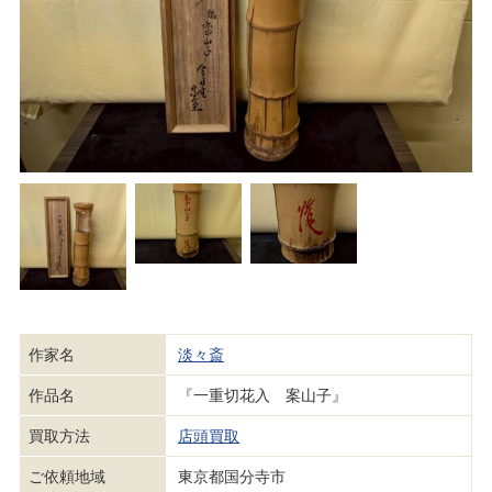
作家名
淡々斎
作品名
『一重切花入 案山子』
買取方法
店頭買取
ご依頼地域
東京都国分寺市