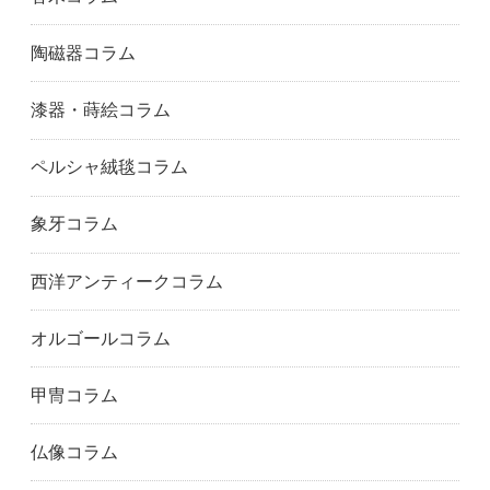
大阪市天王寺区
富田林市
豊中市
陶磁器コラム
大阪市鶴見区
八尾市
大阪市淀川区
相生市
明石市
赤穂市
漆器・蒔絵コラム
尼崎市
朝来市
芦屋市
淡路市
神戸市東灘区
姫路市
ペルシャ絨毯コラム
神戸市兵庫区
伊丹市
加古川市
加西市
加東市
川西市
象牙コラム
神戸市北区
神戸市
三木市
南あわじ市
神戸市灘区
神戸市長田区
西洋アンティークコラム
神戸市西区
西宮市
西脇市
小野市
三田市
神戸市中央区
オルゴールコラム
宍粟市
神戸市須磨区
洲本市
宝塚市
高砂市
丹波市
甲冑コラム
丹波篠山市
神戸市垂水区
たつの市
豊岡市
神戸市中央区
養父市
仏像コラム
五條市
御所市
生駒市
香芝市
橿原市
葛城市