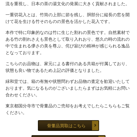
流を重視し、日本の茶の湯文化の発展に大きく貢献されました。
一重切花入とは、竹筒の上部に節を残し、胴部分に縦長の窓を開
けて花を生ける竹そのものの景色を活かした花入です。
本作で特に印象的なのは竹に生じた割れの景色です。自然素材で
ある竹の割れさえも景色として取り入れおり、悠久の時の流れの
中で生まれる儚さの美を尊ぶ、侘び寂びの精神が感じられる逸品
となっております。
こちらのお品物は、家元による書付のある共箱が付属しており、
状態も良い物であるため上記の評価となりました。
緑和堂では、箱の有無や状態問わずお品物の査定を歓迎いたして
おります。気になるものがございましたらまずはお気軽にお問い
合わせください。
東京都国分寺市で骨董品のご売却をお考えでしたらこちらもご覧
ください。
骨董品買取はこちら