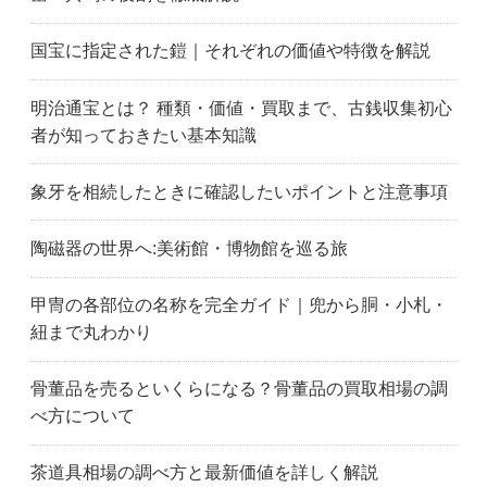
豊橋市
豊川市
豊田市
豊山町
津島市
弥富市
国宝に指定された鎧｜それぞれの価値や特徴を解説
朝日町
伊賀市
いなべ市
伊勢市
亀山市
川越町
明治通宝とは？ 種類・価値・買取まで、古銭収集初心
木曽岬町
菰野町
桑名市
者が知っておきたい基本知識
松阪市
明和町
名張市
鈴鹿市
多気町
玉城町
象牙を相続したときに確認したいポイントと注意事項
東員町
津市
四日市市
藤岡市
伊勢崎市
桐生市
陶磁器の世界へ:美術館・博物館を巡る旅
前橋市
太田市
高崎市
足利市
鹿沼市
日光市
甲冑の各部位の名称を完全ガイド｜兜から胴・小札・
小山市
佐野市
栃木市
紐まで丸わかり
宇都宮市
上尾市
朝霞市
秩父市
富士見市
ふじみ野市
骨董品を売るといくらになる？骨董品の買取相場の調
深谷市
行田市
飯能市
べ方について
羽生市
日高市
東松山市
本庄市
入間市
さいたま市岩槻区
茶道具相場の調べ方と最新価値を詳しく解説