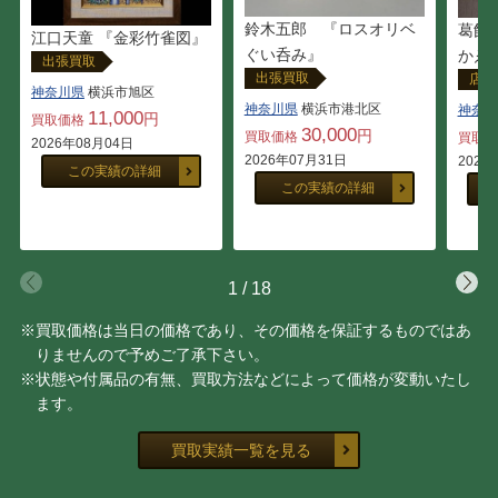
鈴木五郎 『ロスオリベ
葛飾
江口天童 『金彩竹雀図』
ぐい呑み』
かゑ
出張買取
出張買取
店頭
神奈川県
横浜市旭区
神奈川県
横浜市港北区
神奈川
11,000
円
買取価格
30,000
円
買取価格
買取
2026年08月04日
2026年07月31日
2026
この実績の詳細
この実績の詳細
1
/
18
※買取価格は当日の価格であり、その価格を保証するものではあ
りませんので予めご了承下さい。
※状態や付属品の有無、買取方法などによって価格が変動いたし
ます。
買取実績一覧を見る