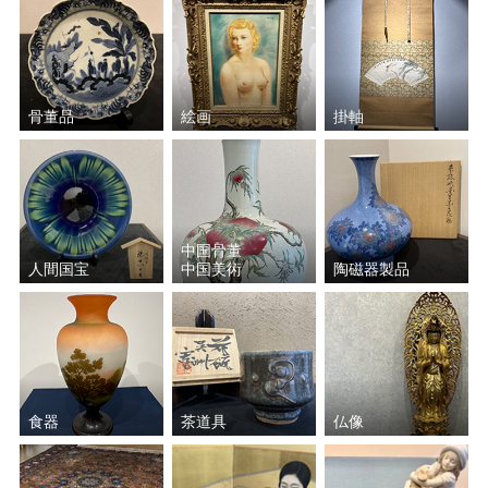
骨董品
絵画
掛軸
中国骨董
人間国宝
中国美術
陶磁器製品
食器
茶道具
仏像