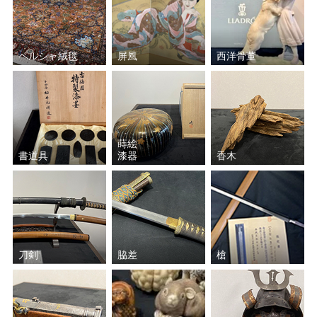
ペルシャ絨毯
屏風
西洋骨董
蒔絵
書道具
漆器
香木
刀剣
脇差
槍