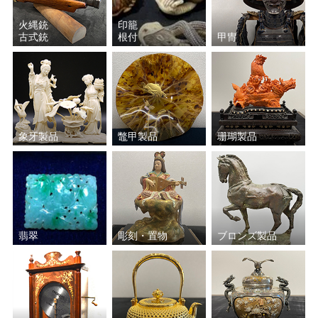
火縄銃
印籠
古式銃
根付
甲冑
象牙製品
鼈甲製品
珊瑚製品
翡翠
彫刻・置物
ブロンズ製品