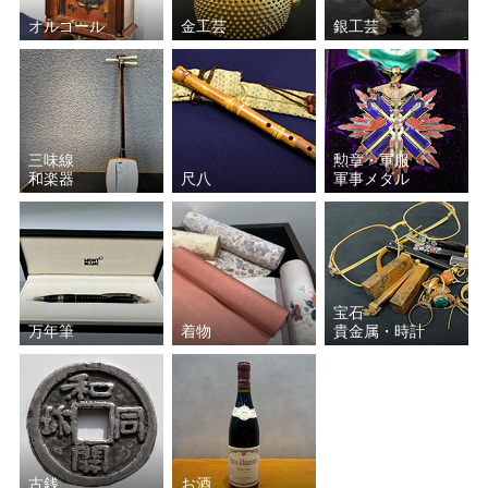
オルゴール
金工芸
銀工芸
三味線
勲章・軍服
和楽器
尺八
軍事メダル
宝石
万年筆
着物
貴金属・時計
古銭
お酒