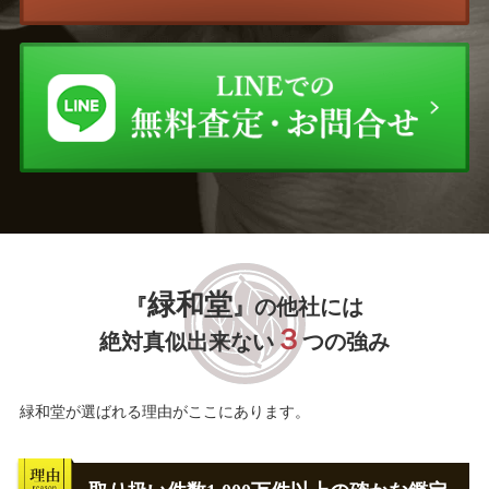
緑和堂
『
』の他社には
３
絶対真似出来ない
つの強み
緑和堂が選ばれる理由がここにあります。