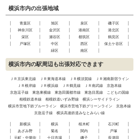
横浜市内の出張地域
青葉区
旭区
泉区
磯子区
神奈川区
金沢区
港南区
港北区
栄区
瀬谷区
都筑区
鶴見区
戸塚区
中区
西区
保土ケ谷区
緑区
南区
横浜市内の駅周辺も出張対応できます
ＪＲ京浜東北線
ＪＲ東海道本線
ＪＲ横須賀線
ＪＲ湘南新宿ライン
ＪＲ根岸線
ＪＲ横浜線
ＪＲ鶴見線
ＪＲ南武線
京急本線
京急逗子線
東急東横線
東急田園都市線
東急目黒線
こどもの国線
相模鉄道本線
相模鉄道いずみ野線
横浜シーサイドライン
横浜市営地下鉄ブルーライン
横浜市営地下鉄グリーンライン
京急本線
京急逗子線
横浜高速鉄道みなとみらい線
新横浜
横浜
桜木町
石川町
あざみ野
菊名
関内
戸塚
元町・中華街
十日市場
磯子
長津田