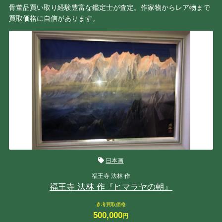
骨董品買い取り経験豊富な鑑定士が査定。作家物からレア物まで
買取価格に自信があります。
日本画
福王寺 法林 作
福王寺 法林 作『ヒマラヤの朝』
参考買取価格
500,000
円