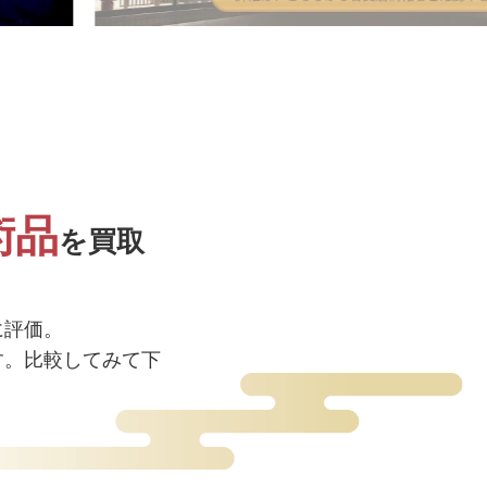
術品
を買取
！
に評価。
す。比較してみて下