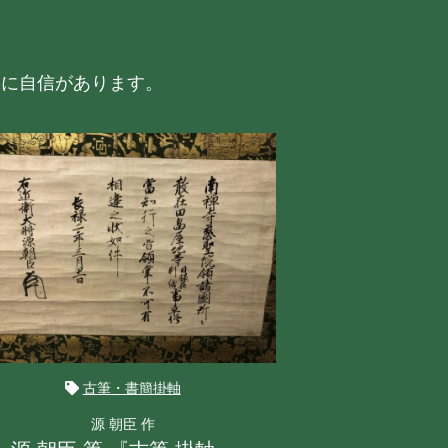
格に自信があります。
古筆・書簡掛軸
源 朝臣 作
藤