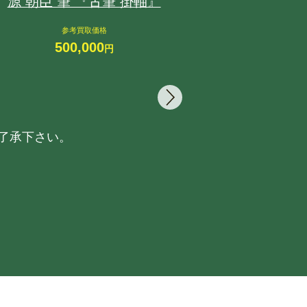
源 朝臣 筆 『古筆 掛軸』
藤原 貞弘 
参考買取価格
参
500,000
45
円
了承下さい。