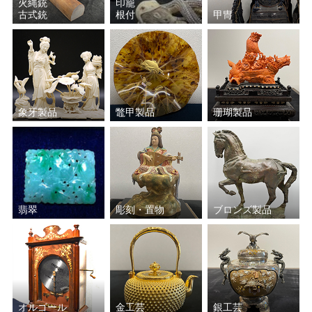
火縄銃
印籠
古式銃
根付
甲冑
象牙製品
鼈甲製品
珊瑚製品
翡翠
彫刻・置物
ブロンズ製品
オルゴール
金工芸
銀工芸