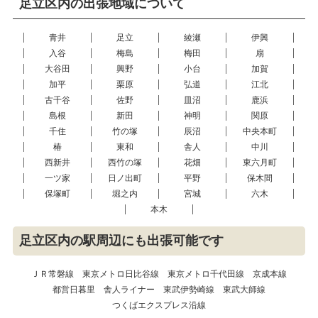
足立区内の出張地域について
青井
足立
綾瀬
伊興
入谷
梅島
梅田
扇
大谷田
興野
小台
加賀
加平
栗原
弘道
江北
古千谷
佐野
皿沼
鹿浜
島根
新田
神明
関原
千住
竹の塚
辰沼
中央本町
椿
東和
舎人
中川
西新井
西竹の塚
花畑
東六月町
一ツ家
日ノ出町
平野
保木間
保塚町
堀之内
宮城
六木
本木
足立区内の駅周辺にも出張可能です
ＪＲ常磐線
東京メトロ日比谷線
東京メトロ千代田線
京成本線
都営日暮里
舎人ライナー
東武伊勢崎線
東武大師線
つくばエクスプレス沿線