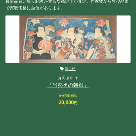
骨董品買い取り経験が豊富な鑑定士が査定。作家物から希少品ま
で買取価格に自信があります。
浮世絵
月岡 芳年 作
『当勢勇の朝顔』
参考買取価格
20,000
円