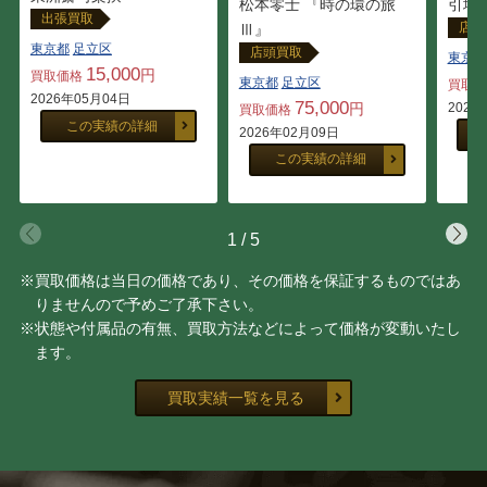
松本零士 『時の環の旅
引地容
出張買取
店頭
Ⅲ』
東京都
足立区
店頭買取
東京都
15,000
円
買取価格
東京都
足立区
買取
2026年05月04日
75,000
円
2026
買取価格
この実績の詳細
2026年02月09日
この実績の詳細
1
/
5
※買取価格は当日の価格であり、その価格を保証するものではあ
りませんので予めご了承下さい。
※状態や付属品の有無、買取方法などによって価格が変動いたし
ます。
買取実績一覧を見る