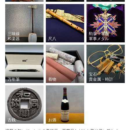
三味線
勲章・軍服
和楽器
尺八
軍事メダル
宝石
万年筆
着物
貴金属・時計
古銭
お酒