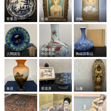
骨董品
絵画
掛軸
中国骨董
人間国宝
中国美術
陶磁器製品
食器
茶道具
仏像