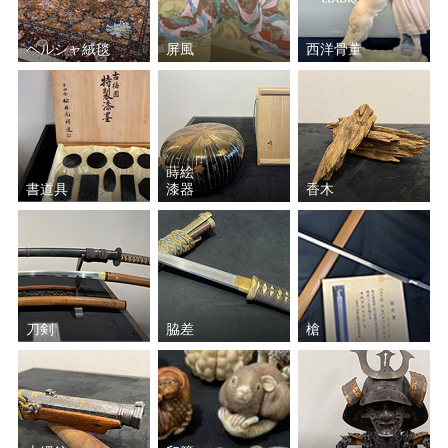
ペルシャ絨毯
屏風
西洋骨董
蒔絵
書道具
漆器
香木
刀剣
脇差
槍