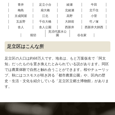
青井
足立小台
綾瀬
牛田
梅島
扇大橋
北綾瀬
北千住
京成関屋
江北
高野
小菅
五反野
千住大橋
大師前
竹ノ塚
舎人
舎人公園
西新井
西新井大師西
見沼代親水公
堀切
園
谷在家
足立区はこんな所
足立区の人口は約68万人です。地名は、もと万葉仮名で「阿太
知」だったものを置き換えたとみられている説があります。同区
では農業体験で自然と触れ合うことができます。桜やチューリッ
プ、秋にはコスモスが咲き誇る「都市農業公園」や、区内の歴
史・生活・文化を紹介している「足立区立郷土博物館」がありま
す。