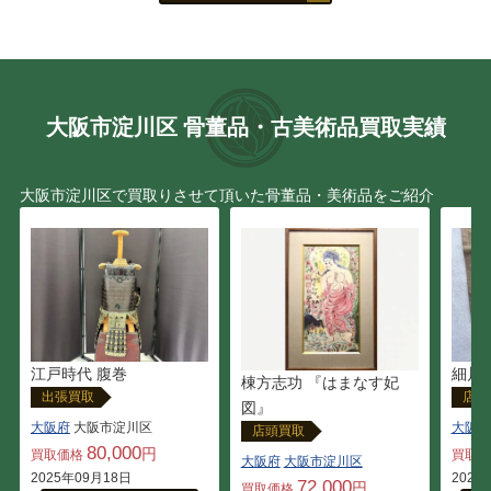
大阪市淀川区 骨董品・古美術品買取実績
大阪市淀川区で買取りさせて頂いた骨董品・美術品をご紹介
江戸時代 腹巻
細川
棟方志功 『はまなす妃
出張買取
店頭
図』
大阪府
大阪市淀川区
大阪府
店頭買取
80,000
円
買取価格
買取
大阪府
大阪市淀川区
2025年09月18日
2024
72,000
円
買取価格