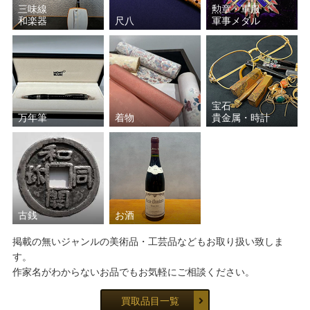
三味線
勲章・軍服
和楽器
尺八
軍事メダル
宝石
万年筆
着物
貴金属・時計
古銭
お酒
掲載の無いジャンルの美術品・工芸品などもお取り扱い致しま
す。
作家名がわからないお品でもお気軽にご相談ください。
買取品目一覧