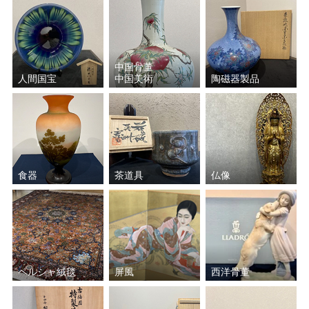
中国骨董
人間国宝
中国美術
陶磁器製品
食器
茶道具
仏像
ペルシャ絨毯
屏風
西洋骨董