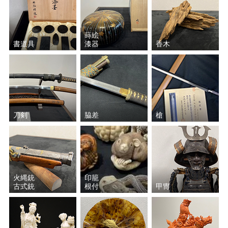
蒔絵
書道具
漆器
香木
刀剣
脇差
槍
火縄銃
印籠
古式銃
根付
甲冑