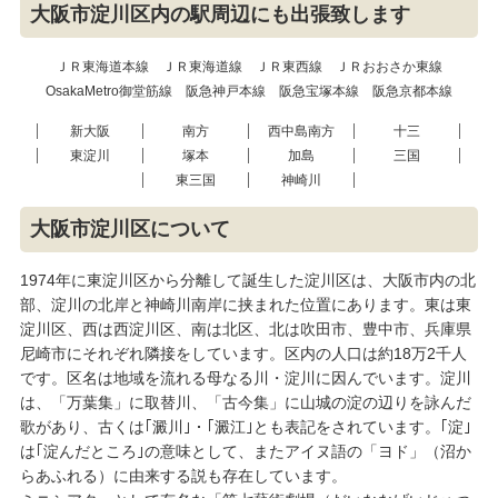
大阪市淀川区内の駅周辺にも出張致します
ＪＲ東海道本線
ＪＲ東海道線
ＪＲ東西線
ＪＲおおさか東線
OsakaMetro御堂筋線
阪急神戸本線
阪急宝塚本線
阪急京都本線
新大阪
南方
西中島南方
十三
東淀川
塚本
加島
三国
東三国
神崎川
大阪市淀川区について
1974年に東淀川区から分離して誕生した淀川区は、大阪市内の北
部、淀川の北岸と神崎川南岸に挟まれた位置にあります。東は東
淀川区、西は西淀川区、南は北区、北は吹田市、豊中市、兵庫県
尼崎市にそれぞれ隣接をしています。区内の人口は約18万2千人
です。区名は地域を流れる母なる川・淀川に因んでいます。淀川
は、「万葉集」に取替川、「古今集」に山城の淀の辺りを詠んだ
歌があり、古くは｢澱川｣・｢澱江｣とも表記をされています。｢淀｣
は｢淀んだところ｣の意味として、またアイヌ語の「ヨド」（沼か
らあふれる）に由来する説も存在しています。