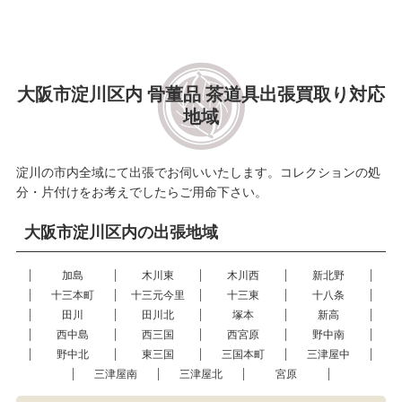
大阪市淀川区内 骨董品 茶道具出張買取り対応
地域
淀川の市内全域にて出張でお伺いいたします。コレクションの処
分・片付けをお考えでしたらご用命下さい。
大阪市淀川区内の出張地域
加島
木川東
木川西
新北野
十三本町
十三元今里
十三東
十八条
田川
田川北
塚本
新高
西中島
西三国
西宮原
野中南
野中北
東三国
三国本町
三津屋中
三津屋南
三津屋北
宮原