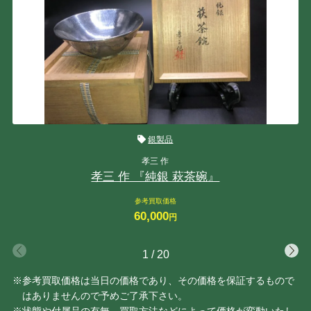
銀製品
孝三 作
孝三 作 『純銀 萩茶碗』
参考買取価格
60,000
円
1
/
20
※参考買取価格は当日の価格であり、その価格を保証するもので
はありませんので予めご了承下さい。