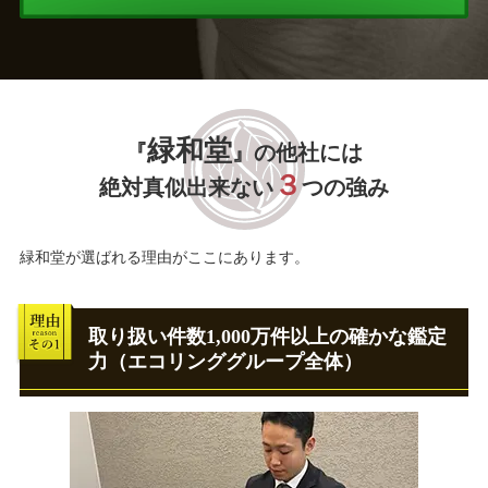
緑和堂
『
』の他社には
３
絶対真似出来ない
つの強み
緑和堂が選ばれる理由がここにあります。
取り扱い件数1,000万件以上の確かな鑑定
力（エコリンググループ全体）