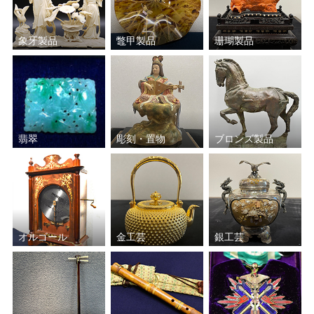
象牙製品
鼈甲製品
珊瑚製品
翡翠
彫刻・置物
ブロンズ製品
オルゴール
金工芸
銀工芸