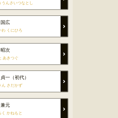
ううんさいつなとし
 国広
かわ くにひろ
 昭次
た あきつぐ
 貞一（初代）
さん さだかず
 兼元
ろく かねもと