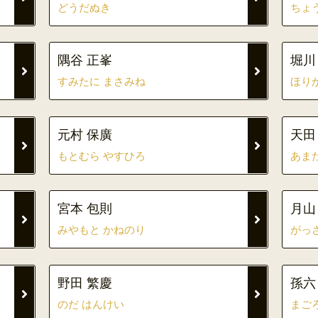
どうだぬき
ちょ
隅谷 正峯
堀川
すみたに まさみね
ほり
元村 保廣
天田
もとむら やすひろ
あま
宮本 包則
月山
みやもと かねのり
がっ
野田 繁慶
孫六
のだ はんけい
まご