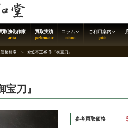
買取強化作家
買取実績
コラム
ご利用案内
取価格相場
傘笠亭正峯 作『御宝刀』
御宝刀』
参考買取価格