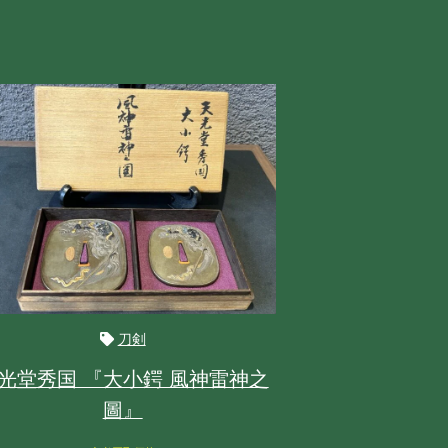
刀剣
光堂秀国 『大小鍔 風神雷神之
合口
圖』
参
6