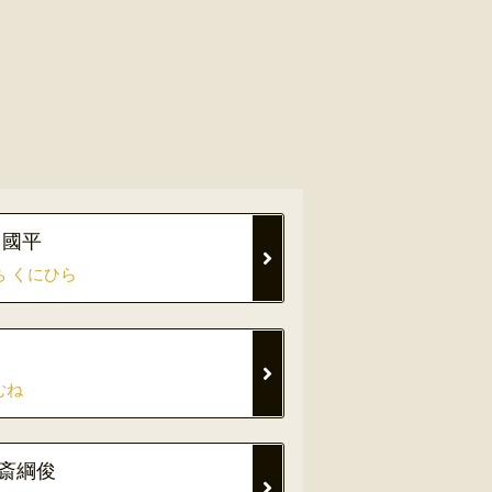
 國平
ち くにひら
むね
斎綱俊