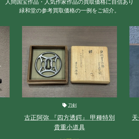
人間国宝作品・人気作家作品の買取価格に自信あり
緑和堂の参考買取価格の一例をご紹介。
刀剣
古正阿弥 『四方透鍔』 甲種特別
天
貴重小道具