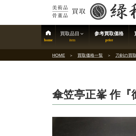
買取品目
参考買取価格
HOME
買取価格一覧
刀剣の買
傘笠亭正峯 作『