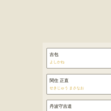
吉包
よしかね
関住 正直
せきじゅう まさなお
丹波守吉道