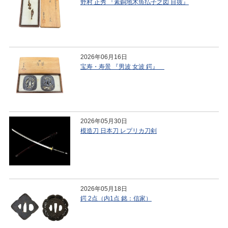
野村 正秀 『素銅地木魚払子之図 目抜』
2026年06月16日
宝寿・寿景 『男波 女波 鍔』
2026年05月30日
模造刀 日本刀 レプリカ刀剣
2026年05月18日
鍔 2点（内1点 銘：信家）