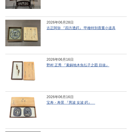
2026年06月28日
古正阿弥 『四方透鍔』 甲種特別貴重小道具
2026年06月16日
野村 正秀 『素銅地木魚払子之図 目抜』
2026年06月16日
宝寿・寿景 『男波 女波 鍔』