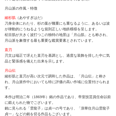
月山派の作風・特徴
綾杉肌
（あやすぎはだ）
刀身全体にわたり、杉の葉が幾重にも重なるように、あるいは波
が律動的にうねるような規則正しい地鉄模様を呈します。
柾目肌が大きく波打つこの独特の地景は「月山肌」とも称され、
月山派を象徴する最も重要な鑑賞要素とされています。
直刃
刃文は端正で冴えた直刃を基調とし、過度な装飾を排した中に気
品と緊張感を備えた出来を示します。
月山伝
綾杉肌と直刃が高い次元で調和した作品は、「月山伝」と称さ
れ、月山派作中においても特に評価の高い作域に位置付けられま
す。
本作は明治二年（1869年）銘の作品であり、帝室技芸員任命以前
に鍛えられた物でございます。
銘に見られる「雲龍子」は貞一の号であり、「浪華住月山雲龍子
貞一」などの銘を切る作品もございます。