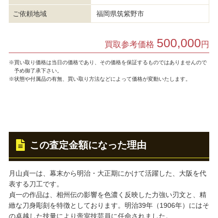
ご依頼地域
福岡県筑紫野市
500,000
買取参考価格
円
※買い取り価格は当日の価格であり、その価格を保証するものではありませんので
予め御了承下さい。
※状態や付属品の有無、買い取り方法などによって価格が変動いたします。
この査定金額になった理由
月山貞一は、幕末から明治・大正期にかけて活躍した、大阪を代
表する刀工です。
貞一の作品は、相州伝の影響を色濃く反映した力強い刃文と、精
緻な刀身彫刻を特徴としております。明治39年（1906年）にはそ
の卓越した技量により帝室技芸員に任命されました。