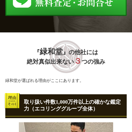
緑和堂
『
』の他社には
３
絶対真似出来ない
つの強み
緑和堂が選ばれる理由がここにあります。
取り扱い件数1,000万件以上の確かな鑑定
力（エコリンググループ全体）