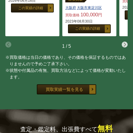
2026年06月16日
買取
2023
大阪府
大阪市東淀川区
この実績の詳細
100,000
円
買取価格
2023年08月30日
この実績の詳細
1
/
5
※買取価格は当日の価格であり、その価格を保証するものではあ
りませんので予めご了承下さい。
※状態や付属品の有無、買取方法などによって価格が変動いたし
ます。
買取実績一覧を見る
無料
査定・鑑定料、出張費すべて