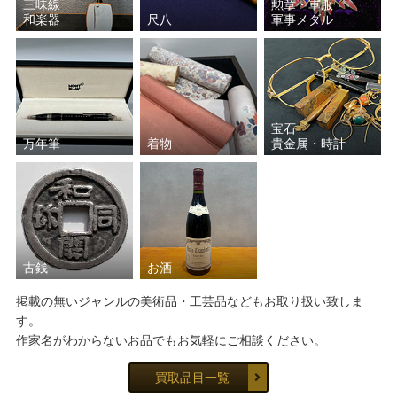
三味線
勲章・軍服
和楽器
尺八
軍事メダル
宝石
万年筆
着物
貴金属・時計
古銭
お酒
掲載の無いジャンルの美術品・工芸品などもお取り扱い致しま
す。
作家名がわからないお品でもお気軽にご相談ください。
買取品目一覧