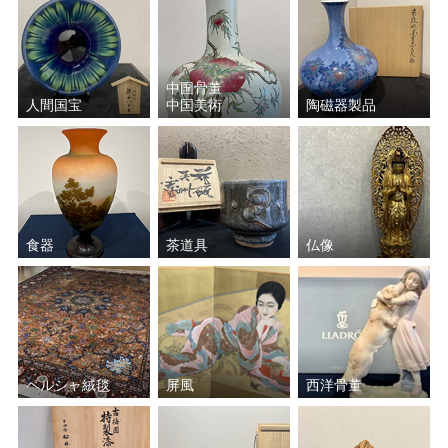
中国骨董
人間国宝
中国美術
陶磁器製品
食器
茶道具
仏像
ペルシャ絨毯
屏風
西洋骨董