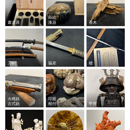
蒔絵
書道具
漆器
香木
刀剣
脇差
槍
火縄銃
印籠
古式銃
根付
甲冑