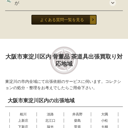
が
よくある質問一覧を見る
大阪市東淀川区内 骨董品 茶道具出張買取り対
応地域
東淀川の市内全域にて出張依頼のサービスに伺います。コレクシ
ョンの処分・整理をお考えでしたらご用命下さい。
大阪市東淀川区内の出張地域
相川
淡路
井高野
大隅
上新庄
北江口
柴島
小松
下新庄
瑞光
菅原
大桐