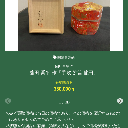
陶磁器製品
藤田 喬平 作
藤田 喬平 作『手吹 飾筥 龍田』
参考買取価格
350,000
円
1
/
20
※参考買取価格は当日の価格であり、その価格を保証するもので
はありませんので予めご了承下さい。
※状態や付属品の有無、買取方法などによって価格が変動いたし