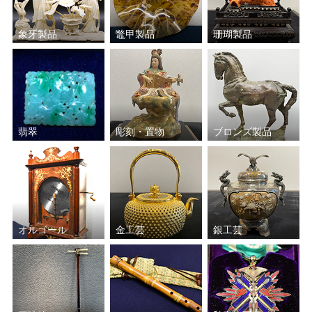
象牙製品
鼈甲製品
珊瑚製品
翡翠
彫刻・置物
ブロンズ製品
オルゴール
金工芸
銀工芸