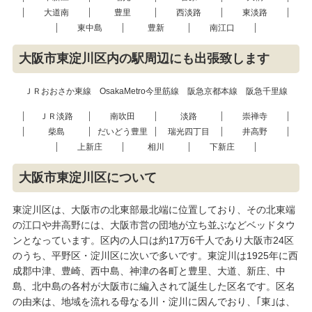
大道南
豊里
西淡路
東淡路
東中島
豊新
南江口
大阪市東淀川区内の駅周辺にも出張致します
ＪＲおおさか東線
OsakaMetro今里筋線
阪急京都本線
阪急千里線
ＪＲ淡路
南吹田
淡路
崇禅寺
柴島
だいどう豊里
瑞光四丁目
井高野
上新庄
相川
下新庄
大阪市東淀川区について
東淀川区は、大阪市の北東部最北端に位置しており、その北東端
の江口や井高野には、大阪市営の団地が立ち並ぶなどベッドタウ
ンとなっています。区内の人口は約17万6千人であり大阪市24区
のうち、平野区・淀川区に次いで多いです。東淀川は1925年に西
成郡中津、豊崎、西中島、神津の各町と豊里、大道、新庄、中
島、北中島の各村が大阪市に編入されて誕生した区名です。区名
の由来は、地域を流れる母なる川・淀川に因んでおり、｢東｣は、