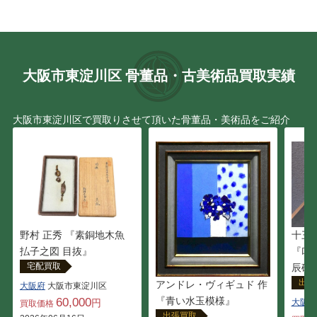
大阪市東淀川区 骨董品・古美術品買取実績
大阪市東淀川区で買取りさせて頂いた骨董品・美術品をご紹介
十三
野村 正秀 『素銅地木魚
『叩
払子之図 目抜』
宅配買取
辰砂
出張
アンドレ・ヴィギュド 作
大阪府
大阪市東淀川区
『青い水玉模様』
60,000
大阪府
円
買取価格
出張買取