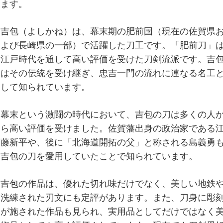
ます。
吉包（よしかね）は、幕末期の肥前国（現在の佐賀県
よび長崎県の一部）で活躍した刀工です。「肥前刀」
江戸時代を通して高い評価を受けた刀剣流派です。吉
はその伝統を受け継ぎ、忠吉一門の流れに連なる名工
して知られています。
幕末という激闘の時代において、吉包の刀は多くの人
ら高い評価を受けました。佐賀藩出身の政治家である
藤新平や、後に「北海道開拓の父」と称される島義勇
吉包の刀を愛用していたことで知られています。
吉包の作品は、優れた切れ味だけでなく、美しい地鉄
洗練された刃文にも定評があります。また、刀身に彫
が施された作品も見られ、実用品としてだけではなく