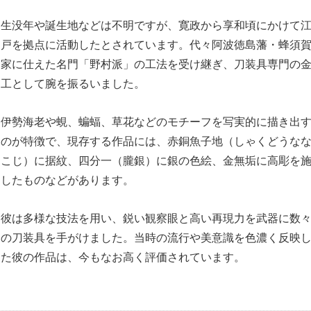
生没年や誕生地などは不明ですが、寛政から享和頃にかけて
戸を拠点に活動したとされています。代々阿波徳島藩・蜂須
家に仕えた名門「野村派」の工法を受け継ぎ、刀装具専門の
工として腕を振るいました。
伊勢海老や蜆、蝙蝠、草花などのモチーフを写実的に描き出
のが特徴で、現存する作品には、赤銅魚子地（しゃくどうな
こじ）に据紋、四分一（朧銀）に銀の色絵、金無垢に高彫を
したものなどがあります。
彼は多様な技法を用い、鋭い観察眼と高い再現力を武器に数
の刀装具を手がけました。当時の流行や美意識を色濃く反映
た彼の作品は、今もなお高く評価されています。