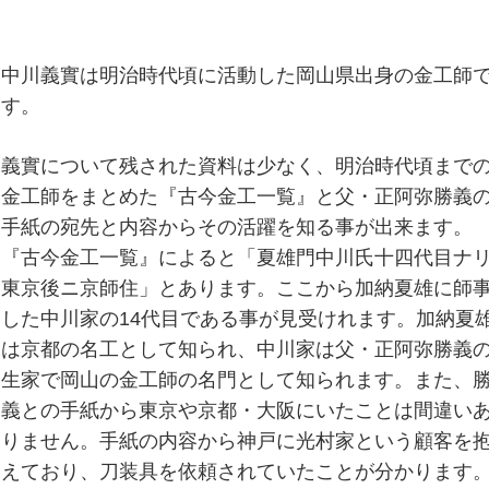
中川義實は明治時代頃に活動した岡山県出身の金工師
す。
義實について残された資料は少なく、明治時代頃まで
金工師をまとめた『古今金工一覧』と父・正阿弥勝義
手紙の宛先と内容からその活躍を知る事が出来ます。
『古今金工一覧』によると「夏雄門中川氏十四代目ナ
東京後ニ京師住」とあります。ここから加納夏雄に師
した中川家の14代目である事が見受けれます。加納夏
は京都の名工として知られ、中川家は父・正阿弥勝義
生家で岡山の金工師の名門として知られます。また、
義との手紙から東京や京都・大阪にいたことは間違い
りません。手紙の内容から神戸に光村家という顧客を
えており、刀装具を依頼されていたことが分かります