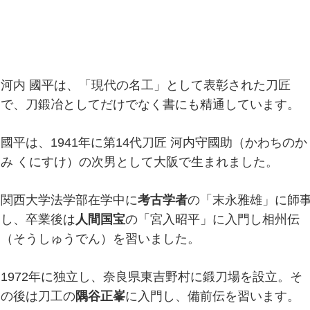
河内 國平は、「現代の名工」として表彰された刀匠
で、刀鍛冶としてだけでなく書にも精通しています。
國平は、1941年に第14代刀匠 河内守國助（かわちのか
み くにすけ）の次男として大阪で生まれました。
関西大学法学部在学中に
考古学者
の「末永雅雄」に師
し、卒業後は
人間国宝
の「宮入昭平」に入門し相州伝
（そうしゅうでん）を習いました。
1972年に独立し、奈良県東吉野村に鍛刀場を設立。そ
の後は刀工の
隅谷正峯
に入門し、備前伝を習います。