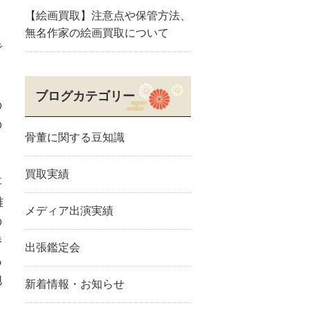
【絵画買取】注意点や保管方法、
無名作家の絵画買取について
で
ブログカテゴリー
の
の
骨董に関する豆知識
リ
買取実績
事
雄
メディア出演実績
の
勝
出張鑑定会
あ
抱
新着情報・お知らせ
。