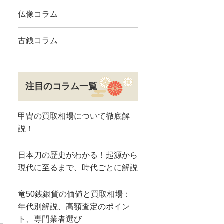
仏像コラム
江
賀
古銭コラム
金
注目のコラム一覧
す
な
施
甲冑の買取相場について徹底解
説！
日本刀の歴史がわかる！起源から
々
現代に至るまで、時代ごとに解説
し
竜50銭銀貨の価値と買取相場：
年代別解説、高額査定のポイン
ト、専門業者選び