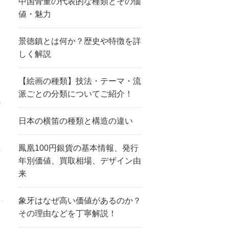
中国骨董の代表的な種類とその価
値・魅力
も
夫
景徳鎮とは何か？歴史や特徴を詳
しく解説
味
【絵画の種類】技法・テーマ・流
派ごとの分類についてご紹介！
ど
。
日本の横笛の種類と構造の違い
注
鳳凰100円銀貨の基本情報、発行
年別価値、買取相場、デザイン由
来
象牙はなぜ高い価値があるのか？
その理由などを丁寧解説！