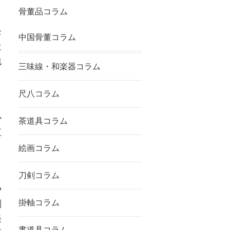
骨董品コラム
お
中国骨董コラム
は
包
三味線・和楽器コラム
と
尺八コラム
か
茶道具コラム
江
も
絵画コラム
刀剣コラム
や
掛軸コラム
刻
美
書道具コラム