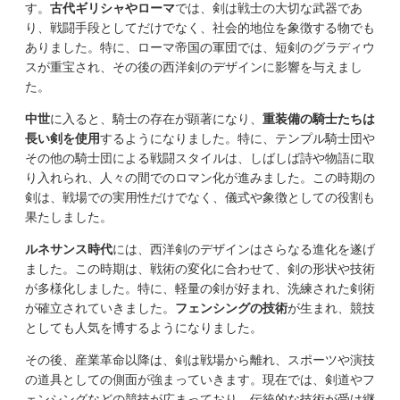
す。
古代ギリシャやローマ
では、剣は戦士の大切な武器であ
り、戦闘手段としてだけでなく、社会的地位を象徴する物でも
ありました。特に、ローマ帝国の軍団では、短剣のグラディウ
スが重宝され、その後の西洋剣のデザインに影響を与えまし
た。
中世
に入ると、騎士の存在が顕著になり、
重装備の騎士たちは
長い剣を使用
するようになりました。特に、テンプル騎士団や
その他の騎士団による戦闘スタイルは、しばしば詩や物語に取
り入れられ、人々の間でのロマン化が進みました。この時期の
剣は、戦場での実用性だけでなく、儀式や象徴としての役割も
果たしました。
ルネサンス時代
には、西洋剣のデザインはさらなる進化を遂げ
ました。この時期は、戦術の変化に合わせて、剣の形状や技術
が多様化しました。特に、軽量の剣が好まれ、洗練された剣術
が確立されていきました。
フェンシングの技術
が生まれ、競技
としても人気を博するようになりました。
その後、産業革命以降は、剣は戦場から離れ、スポーツや演技
の道具としての側面が強まっていきます。現在では、剣道やフ
ェンシングなどの競技が広まっており、伝統的な技術が受け継