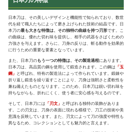
日本刀は、その美しいデザインと機能性で知られており、数世
代を経て職人たちによって磨き上げられた技術の結晶です。日
本刀の
最も大きな特徴は、その独特の曲線を持つ刃形
です。こ
の曲線は、優れた切れ味を提供し、相手の武器をさばくための
力強さを与えます。さらに、刀身の反りは、斬る動作を効果的
に行うための重要な要素となっています。
また、日本刀の
もう一つの特徴は、その製造過程
にあります。
日本刀は、高品質の鋼を使用して鍛造されます。この鋼は
「玉
鋼」
と呼ばれ、特有の製造法によって作られています。鍛錬や
折り返し鍛造を繰り返すことにより、刀身は強靭さと柔軟性を
兼ね備えたものとなります。このため、日本刀は鋭い切れ味を
持ちながらも、折れにくく、使う者に安心感を与えるのです。
そして、日本刀には
「刃文」
と呼ばれる独特の装飾がありま
す。この刃文は、刀身の表面に現れる模様で、刀工の技術や美
意識を反映しています。また、刃文によって刀の強度や特性も
異なるため、コレクションとしても魅力的と言えます。