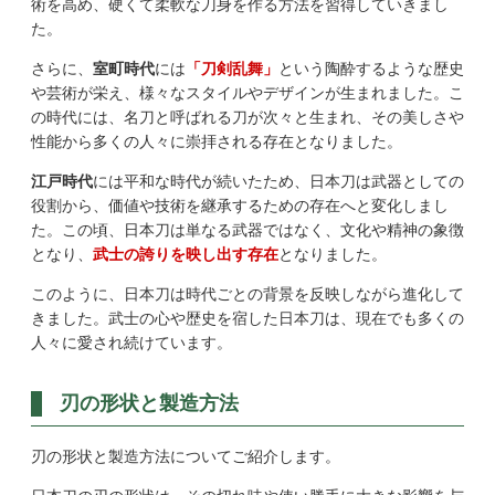
術を高め、硬くて柔軟な刀身を作る方法を習得していきまし
た。
さらに、
室町時代
には
「刀剣乱舞」
という陶酔するような歴史
や芸術が栄え、様々なスタイルやデザインが生まれました。こ
の時代には、名刀と呼ばれる刀が次々と生まれ、その美しさや
性能から多くの人々に崇拝される存在となりました。
江戸時代
には平和な時代が続いたため、日本刀は武器としての
役割から、価値や技術を継承するための存在へと変化しまし
た。この頃、日本刀は単なる武器ではなく、文化や精神の象徴
となり、
武士の誇りを映し出す存在
となりました。
このように、日本刀は時代ごとの背景を反映しながら進化して
きました。武士の心や歴史を宿した日本刀は、現在でも多くの
人々に愛され続けています。
刃の形状と製造方法
刃の形状と製造方法についてご紹介します。