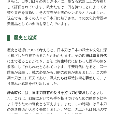
さらに、日本刀はその美しさゆえに、単なる武器以上の存在と
して評価されています。武士たちは、刀を持つことによって名
誉や責任を背負い、その存在が士族のシンボルとされました。
現在でも、多くの人々が日本刀に魅了され、その文化的背景や
美術品としての側面を楽しんでいます。
歴史と起源
歴史と起源について考えると、日本刀は日本の武士や文化に深
く根ざした存在であることがわかります。その
起源は奈良時代
にまで遡ることができ、当初は弥生時代に伝わった西洋の剣を
参考にして作られたとされています。平安時代になると、武士
階級が台頭し、戦の必要から刀剣の改良が進みました。この時
期の刀は主に直刀であり、職人たちは鍛造技術を駆使して、よ
り優れた武器を作り出しました。
鎌倉時代
には、
日本刀特有の反りを持つ刀が普及
してきまし
た。これは、戦闘において相手を斬りつけるための動作を効率
よく行うための進化とも言えます。また、この時期には日本刀
の製造技術が大きく発展しました。特に、刀工たちは鍛冶の技