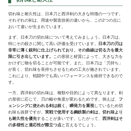
切れ味と耐久性は、日本刀と西洋剣の大きな特徴の一つです。
それぞれの剣は、用途や製造技術の違いから、この2つの点に
おいて違いが生まれています。
まず、日本刀の切れ味について考えてみましょう。日本刀は、
特にその鋭さに関して高い評価を受けています。
日本刀の刃は
非常に薄く鋭利に仕上げられており、その曲線は切る力を最大
限に引き出しています。
この形状と材質によって、大きな力を
かけずに物を切ることが可能です。また、日本刀は「刃持ち」
が良く、切れ味を長持ちさせるための工夫が施されています。
これにより、戦闘中でも高いパフォーマンスを維持できるので
す。
一方、西洋剣の切れ味は、種類や目的によって異なります。剣
の形状に応じて、刃の幅や角度が変わるためです。例えば、
フ
ェンシングに使われる剣は鋭く、瞬発力を重視
しているため切
れ味も抜群ですが、
実戦で使用する鋼鉄製の剣は、切れ味より
も耐久性を優先
することが多いです。したがって、
西洋剣はそ
の多様性と適応性が際立つ点
と言えるでしょう。