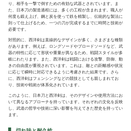
り、相手を一撃で倒すための有効な武器とされています。ま
た、日本刀の製造過程には、多くの工程が含まれます。職人が
何度も鍛え上げ、鋼と炭を使って鉄を精製し、伝統的な製法に
則って仕上げるため、一つの刀が完成するまでに時間と技術が
必要です。
対照的に、西洋剣は直線的なデザインが多く、さまざまな種類
があります。例えば、ロングソードやブロードソードなど、武
器の特性に応じて形状や重量が異なるため、戦闘スタイルが多
岐にわたります。また、西洋剣は戦闘における攻撃、防御、動
きの自由度が重視されています。これは、敵との距離感や状況
に応じて瞬時に対応できるように考慮された結果です。さら
に、西洋剣はフェンシングなどの競技としても親しまれてお
り、技術や戦術が体系化されています。
このように、日本刀と西洋剣は、そのデザインや使用方法にお
いて異なるアプローチを持っています。それぞれの文化を反映
し、武道の哲学や技術に深い影響を与えてきた歴史を持ってい
ます。
切れ味と耐久性