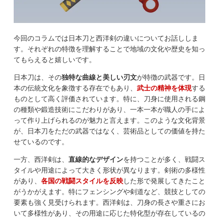
今回のコラムでは日本刀と西洋剣の違いについてお話ししま
す。それぞれの特徴を理解することで地域の文化や歴史を知っ
てもらえると嬉しいです。
日本刀は、その
独特な曲線と美しい刃文
が特徴の武器です。日
本の伝統文化を象徴する存在でもあり、
武士の精神を体現
する
ものとして高く評価されています。特に、刀身に使用される鋼
の種類や鍛造技術にこだわりがあり、一本一本が職人の手によ
って作り上げられるのが魅力と言えます。このような文化背景
が、日本刀をただの武器ではなく、芸術品としての価値を持た
せているのです。
一方、西洋剣は、
直線的なデザイン
を持つことが多く、戦闘ス
タイルや用途によって大きく形状が異なります。剣術の多様性
があり、
各国の戦闘スタイルを反映
した形で発展してきたこと
がうかがえます。特にフェンシングや剣道など、競技としての
要素も強く見受けられます。西洋剣は、刀身の長さや重さにお
いて多様性があり、その用途に応じた特化型が存在しているの