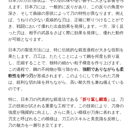
日本刀の刃の形状は、その切れ味や使い勝手に大きな影響を与
えます。日本刀には、一般的に反りがあり、この反りの角度や
深さ、そして曲線の形状によって刀の特性が異なります。例え
ば、うねりの少ない直線的な刃は、正確に斬りつけることがで
き、戦闘において優れた出血効果を発揮します。一方、深く反
った刃は、相手の武器をさばく際に効果を発揮し、優れた動作
が可能となります。
日本刀の製造方法には、特に伝統的な鍛造過程が大きな役割を
果たします。刀工は、たたくことによって鋼を何度も折り返
し、圧縮することで、独特の細かい粒子構造を作り上げます。
この過程で、鋼の不純物が取り除かれ、
強靭でありながらも柔
軟性を持つ刃
が形成されます。このようにして作られた刀身
は、鋭利な切れ味を持ちながら、高い耐久性も兼ね備えている
のです。
特に、日本刀の代表的な鍛造法である
「折り返し鍛造」
は、刀
工の技術が試される重要な工程です。この技術により、刀身の
強度が飛躍的に向上し、さらに美しい模様が刀身に表れます。
刃文と呼ばれるこの模様は、刀工のスキルと美意識を反映し、
刀の魅力を一層引き立てます。