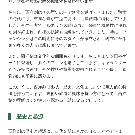
り、防御や攻撃の際の機能性を高めています。
さらに、西洋剣はその歴史の中で進化を遂げてきました。騎士
の時代には、重厚な剣が主流であり、近接戦闘に特化していま
した。その一方で、ルネサンス時代には、軽量で機動性に優れ
た剣が好まれ、剣術の技術も洗練されていきました。特に、フ
ェンシングはこの時期にそのスタイルが確立され、現在に至る
まで多くの人々に親しまれています。
また、西洋剣は文化的な側面もあります。さまざまな映画やゲ
ームに登場し、多くのファンを魅了しています。キャラクター
たちが持つ剣は、その性格や背景を象徴されることが多く、視
覚的にも印象に残ります。
このように、西洋剣は形状、歴史、文化面において魅力的な特
徴を持っています。剣術や武道に興味を持つ方にとって、西洋
剣の理解はその魅力を深める一助になるでしょう。
歴史と起源
西洋剣の歴史と起源は、古代文明にさかのぼることができま