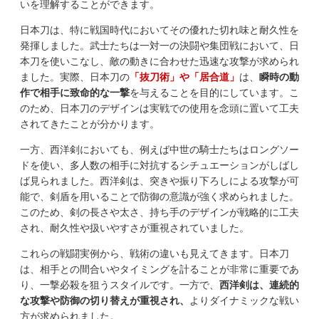
いを理解することができます。
日本刀は、特に戦国時代においてその優れた切れ味と耐久性を
発揮しました。武士たちは一対一の決闘や集団戦において、日
本刀を使いこなし、敵の動きに合わせた迅速な攻撃が求められ
ました。実際、日本刀の
「抜刀術」や「居合道」
は、
瞬時の動
作で相手に致命的な一撃
を与えることを目的にしています。こ
のため、日本刀のデザインは実戦での使用を念頭に置いて工夫
されてきたことが分かります。
一方、西洋剣においても、例えば中世の騎士たちはロングソー
ドを使い、多人数の相手に対抗するシチュエーションがしばし
ば見られました。西洋剣は、突きや振り下ろしによる攻撃が可
能で、剣盾を用いることで防御の意識が強く求められました。
このため、剣の長さや太さ、持ち手のデザインが戦略的に工夫
され、耐久性や扱いやすさが重視されていました。
これらの戦闘実例から、戦術の違いも見えてきます。日本刀
は、相手との間合いやタイミングを計ることが非常に重要であ
り、一撃必殺を狙うスタイルです。一方で、
西洋剣は、連続的
な攻撃や防御の切り替えが重視され、
よりダイナミックな戦い
方が求められました。