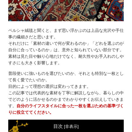
ペルシャ絨毯と聞くと、まず思い浮かぶのは上品な光沢や手仕
事の繊細さだと思います。
それだけに「素材の違いで何が変わるのか」「どれを選ぶのが
自分に合っているのか」は、意外と知られていない部分です。
素材は見た目や触り心地だけでなく、耐久性やお手入れのしや
すさにも大きく影響します。
普段使いに強いものを選びたいのか、それとも特別な一枚とし
て長く愛でたいのか。
目的によって理想の選択は変わってきます。
この記事では代表的な素材を丁寧に解説しながら、暮らしの中
でどのように活かせるのかまでわかりやすくお伝えしていきま
す。
自分のライフスタイルに合った一枚を選ぶための基準づく
りに役立ててください。
目次
[
非表示
]