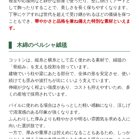
寝室や応接間など静かな部屋で使ったり、壁に掛けてアートと
して飾ったりすることで、美しさを長く保ちやすくなります。
丁寧にケアすれば世代を超えて受け継がれるほどの価値を保つ
こともでき、
華やかさと品格を兼ね備えた特別な素材といえま
す。
木綿のペルシャ絨毯
コットンは、縦糸と横糸として広く使われる素材で、絨毯の
「骨組み」を支える役割を担っています。
建物でいう柱や梁にあたる部分で、全体の形を安定させ、使い
続けても歪みや波打ちが出にくいよう支えています。
伸縮が少なく程よい強度があり、コストも抑えやすいため、多
くの産地で採用されています。
パイルに使われる場合はさらっとした軽い感触になり、涼しげ
で清潔感のある印象が強くなります。
ふんわりした厚みよりも軽やかさや明るい雰囲気を求める人に
向いた選択肢です。
一方で、厚みや重厚さは控えめになることもあるため、しっか