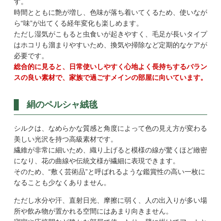
す。
時間とともに艶が増し、色味が落ち着いてくるため、使いなが
ら“味”が出てくる経年変化も楽しめます。
ただし湿気がこもると虫食いが起きやすく、毛足が長いタイプ
はホコリも溜まりやすいため、換気や掃除など定期的なケアが
必要です。
総合的に見ると、日常使いしやすく心地よく長持ちするバラン
スの良い素材で、家族で過ごすメインの部屋に向いています。
絹のペルシャ絨毯
シルクは、なめらかな質感と角度によって色の見え方が変わる
美しい光沢を持つ高級素材です。
繊維が非常に細いため、織り上げると模様の線が驚くほど緻密
になり、花の曲線や伝統文様が繊細に表現できます。
そのため、“敷く芸術品”と呼ばれるような鑑賞性の高い一枚に
なることも少なくありません。
ただし水分や汗、直射日光、摩擦に弱く、人の出入りが多い場
所や飲み物が置かれる空間にはあまり向きません。