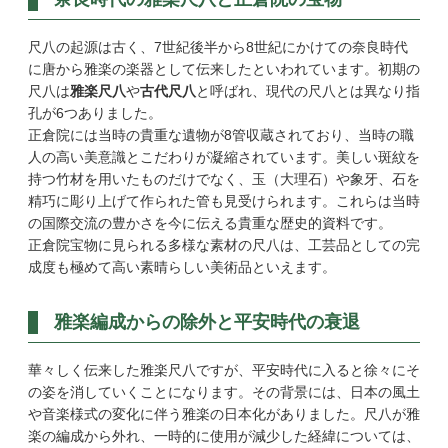
尺八の起源は古く、7世紀後半から8世紀にかけての奈良時代
に唐から雅楽の楽器として伝来したといわれています。初期の
尺八は
雅楽尺八
や
古代尺八
と呼ばれ、現代の尺八とは異なり指
孔が6つありました。
正倉院には当時の貴重な遺物が8管収蔵されており、当時の職
人の高い美意識とこだわりが凝縮されています。美しい斑紋を
持つ竹材を用いたものだけでなく、玉（大理石）や象牙、石を
精巧に彫り上げて作られた管も見受けられます。これらは当時
の国際交流の豊かさを今に伝える貴重な歴史的資料です。
正倉院宝物に見られる多様な素材の尺八は、工芸品としての完
成度も極めて高い素晴らしい美術品といえます。
雅楽編成からの除外と平安時代の衰退
華々しく伝来した雅楽尺八ですが、平安時代に入ると徐々にそ
の姿を消していくことになります。その背景には、日本の風土
や音楽様式の変化に伴う雅楽の日本化がありました。尺八が雅
楽の編成から外れ、一時的に使用が減少した経緯については、