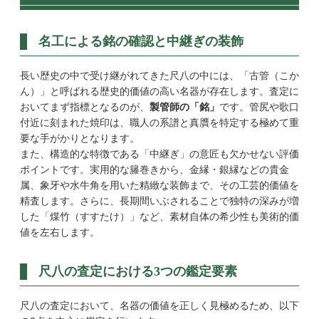
名工による銘の確認と中継ぎの装飾
長い歴史の中で受け継がれてきた尺八の中には、「古管（こか
ん）」と呼ばれる歴史的価値の高い名器が存在します。査定に
おいてまず指標となるのが、
製管師の「銘」
です。管尻や歌口
付近に刻まれた焼印は、職人の系譜と真贋を特定する極めて重
要な手がかりとなります。
また、構造的な特徴である「中継ぎ」の意匠も欠かせない評価
ポイントです。実用的な籐巻きから、金縁・銀縁などの貴金
属、象牙や水牛角を用いた精緻な装飾まで、その工芸的価値を
精査します。さらに、長期間いぶされることで独特の深みが増
した「煤竹（すすたけ）」など、素材自体の希少性も美術的価
値を左右します。
尺八の査定における3つの鑑定要素
尺八の査定において、名器の価値を正しく見極めるため、以下