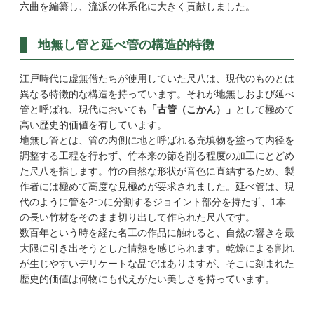
六曲を編纂し、流派の体系化に大きく貢献しました。
地無し管と延べ管の構造的特徴
江戸時代に虚無僧たちが使用していた尺八は、現代のものとは
異なる特徴的な構造を持っています。それが地無しおよび延べ
管と呼ばれ、現代においても
「古管（こかん）」
として極めて
高い歴史的価値を有しています。
地無し管とは、管の内側に地と呼ばれる充填物を塗って内径を
調整する工程を行わず、竹本来の節を削る程度の加工にとどめ
た尺八を指します。竹の自然な形状が音色に直結するため、製
作者には極めて高度な見極めが要求されました。延べ管は、現
代のように管を2つに分割するジョイント部分を持たず、1本
の長い竹材をそのまま切り出して作られた尺八です。
数百年という時を経た名工の作品に触れると、自然の響きを最
大限に引き出そうとした情熱を感じられます。乾燥による割れ
が生じやすいデリケートな品ではありますが、そこに刻まれた
歴史的価値は何物にも代えがたい美しさを持っています。