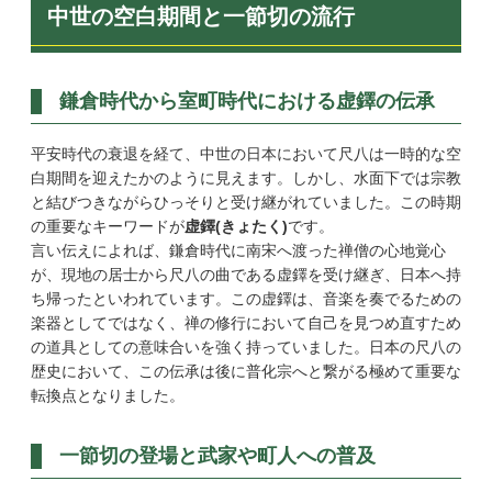
中世の空白期間と一節切の流行
鎌倉時代から室町時代における虚鐸の伝承
平安時代の衰退を経て、中世の日本において尺八は一時的な空
白期間を迎えたかのように見えます。しかし、水面下では宗教
と結びつきながらひっそりと受け継がれていました。この時期
の重要なキーワードが
虚鐸(きょたく)
です。
言い伝えによれば、鎌倉時代に南宋へ渡った禅僧の心地覚心
が、現地の居士から尺八の曲である虚鐸を受け継ぎ、日本へ持
ち帰ったといわれています。この虚鐸は、音楽を奏でるための
楽器としてではなく、禅の修行において自己を見つめ直すため
の道具としての意味合いを強く持っていました。日本の尺八の
歴史において、この伝承は後に普化宗へと繋がる極めて重要な
転換点となりました。
一節切の登場と武家や町人への普及