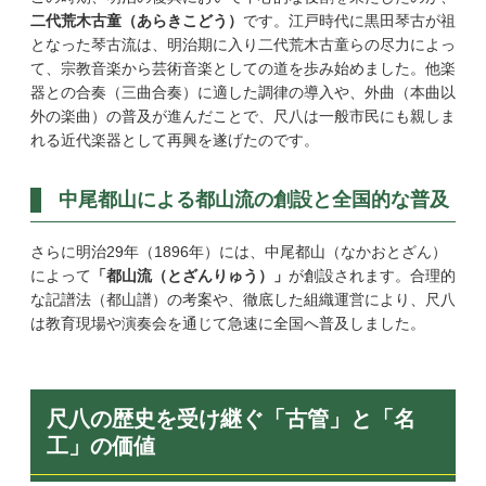
二代荒木古童（あらきこどう）
です。江戸時代に黒田琴古が祖
となった琴古流は、明治期に入り二代荒木古童らの尽力によっ
て、宗教音楽から芸術音楽としての道を歩み始めました。他楽
器との合奏（三曲合奏）に適した調律の導入や、外曲（本曲以
外の楽曲）の普及が進んだことで、尺八は一般市民にも親しま
れる近代楽器として再興を遂げたのです。
中尾都山による都山流の創設と全国的な普及
さらに明治29年（1896年）には、中尾都山（なかおとざん）
によって
「都山流（とざんりゅう）」
が創設されます。合理的
な記譜法（都山譜）の考案や、徹底した組織運営により、尺八
は教育現場や演奏会を通じて急速に全国へ普及しました。
尺八の歴史を受け継ぐ「古管」と「名
工」の価値