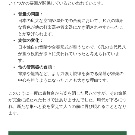
いくつかの要因が関係しているといわれています。
音量の問題：
日本の広大な空間や屋外での合奏において、尺八の繊細
な音色が他の打楽器や管楽器にかき消されやすかったこ
とが挙げられます。
旋律の変化：
日本独自の音階や合奏形式が整うなかで、6孔の古代尺八
が担う役割が徐々に失われていったと考えられていま
す。
他の管楽器の台頭：
篳篥や龍笛など、より力強く旋律を奏でる楽器が雅楽の
中心を担うようになったことも大きな理由です。
このように一度は表舞台から姿を消した尺八ですが、その命脈
が完全に絶たれたわけではありませんでした。時代が下るにつ
れ、新たな形へと姿を変えて人々の前に再び現れることとなり
ます。