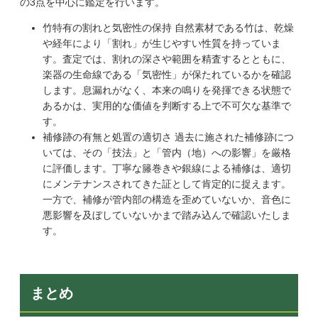
の3点を中心に鑑定を行います。
竹特有の割れと気密性の保持 自然素材である竹は、乾燥
や経年により「割れ」が生じやすい性質を持っていま
す。査定では、割れの深さや範囲を精査するとともに、
楽器の生命線である「気密性」が保たれているかを確認
します。息漏れがなく、本来の鳴りを発揮できる状態で
あるかは、実用的な価値を判断する上で不可欠な基準で
す。
補修跡の有無と処置の適切さ 過去に施された補修跡につ
いては、その「技法」と「管内（地）への影響」を厳格
に評価します。丁寧な籐巻きや銀線による補修は、適切
にメンテナンスされてきた証として肯定的に捉えます。
一方で、補修が管内部の構造を歪めていないか、音色に
悪影響を及ぼしていないかまで踏み込んで確認いたしま
す。
まとめ