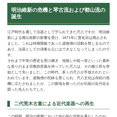
明治維新の危機と琴古流および都山流の
誕生
江戸時代を通して法器として守られてきた尺八ですが、明治維
新による廃仏毀釈の影響を受け、1871年に普化宗は廃止され
ました。これは特権階級であった虚無僧の活動を禁じるもので
あり、法器としての演奏も公にはできなくなってしまったので
す。
それまで中世の歴史を受け継ぎ、地無しや延べ管といった素朴
な造りのまま宗教的意義を持っていた尺八は、その拠り所を突
如として失いました。この時代、多くの尺八が手放されたとい
われています。虚無僧の托鉢も禁じられ、尺八文化は存続の危
機に立たされましたが、この窮地を救ったのが伝統の近代化を
図った先人たちでした。
二代荒木古童による近代楽器への再生
この時期、明治の復興において中心的な役割を果たしたのが、