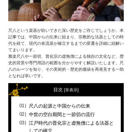
尺八という楽器が紡いできた深い歴史をご存じでしょうか。本
記事では、中国からの伝来に始まり、宗教的な法器としての時
代を経て、現代の各流派が確立するまでの変遷を詳細に紐解い
てまいります。
雅楽尺八や一節切、普化宗の虚無僧による独自の文化など、歴
史的背景や専門用語の範囲を分かりやすく解説いたします。尺
八のルーツを知り、その美術的・歴史的価値を再発見する一助
となれば幸いです。
目次
[
非表示
]
尺八の起源と中国からの伝来
中世の空白期間と一節切の流行
江戸時代の普化宗と虚無僧による法器と
しての確立