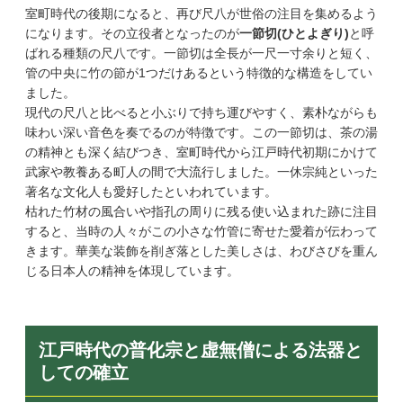
室町時代の後期になると、再び尺八が世俗の注目を集めるよう
になります。その立役者となったのが
一節切(ひとよぎり)
と呼
ばれる種類の尺八です。一節切は全長が一尺一寸余りと短く、
管の中央に竹の節が1つだけあるという特徴的な構造をしてい
ました。
現代の尺八と比べると小ぶりで持ち運びやすく、素朴ながらも
味わい深い音色を奏でるのが特徴です。この一節切は、茶の湯
の精神とも深く結びつき、室町時代から江戸時代初期にかけて
武家や教養ある町人の間で大流行しました。一休宗純といった
著名な文化人も愛好したといわれています。
枯れた竹材の風合いや指孔の周りに残る使い込まれた跡に注目
すると、当時の人々がこの小さな竹管に寄せた愛着が伝わって
きます。華美な装飾を削ぎ落とした美しさは、わびさびを重ん
じる日本人の精神を体現しています。
江戸時代の普化宗と虚無僧による法器と
しての確立