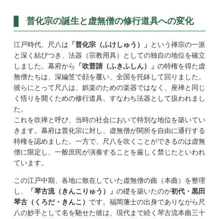
普化宗の誕生と虚無僧の修行道具への変化
江戸時代、尺八は
「普化宗（ふけしゅう）」
という禅宗の一派
と深く結びつき、法器（宗教用具）としての独自の地位を確立
しました。幕府から
「吹普請（ふきふしん）」
の特権を得た虚
無僧たちは、深編笠で顔を覆い、全国を托鉢して回りました。
彼らにとって尺八は、娯楽のための楽器ではなく、座禅と同じ
く悟りを開くための修行道具、すなわち法器として扱われまし
た。
これを吹禅と呼び、当時の社会において特別な地位を築いてい
きます。幕府は普化宗に対し、虚無僧が関所を自由に通行する
特権を認めました。一方で、尺八を吹くことができるのは虚無
僧に限定し、一般庶民が演奏することを厳しく禁じたといわれ
ています。
この江戸中期、各地に散在していた虚無僧の曲（本曲）を整理
し、
「琴古流（きんこりゅう）」
の礎を築いたのが
初代・黒田
琴古（くろだ・きんこ）
です。福岡藩士の出身でありながら尺
八の妙手として名を馳せた彼は、現代まで続く琴古流本曲三十