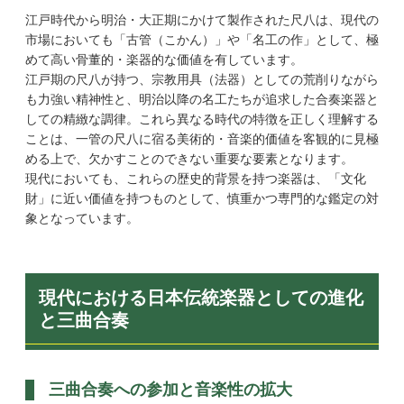
江戸時代から明治・大正期にかけて製作された尺八は、現代の
市場においても「古管（こかん）」や「名工の作」として、極
めて高い骨董的・楽器的な価値を有しています。
江戸期の尺八が持つ、宗教用具（法器）としての荒削りながら
も力強い精神性と、明治以降の名工たちが追求した合奏楽器と
しての精緻な調律。これら異なる時代の特徴を正しく理解する
ことは、一管の尺八に宿る美術的・音楽的価値を客観的に見極
める上で、欠かすことのできない重要な要素となります。
現代においても、これらの歴史的背景を持つ楽器は、「文化
財」に近い価値を持つものとして、慎重かつ専門的な鑑定の対
象となっています。
現代における日本伝統楽器としての進化
と三曲合奏
三曲合奏への参加と音楽性の拡大