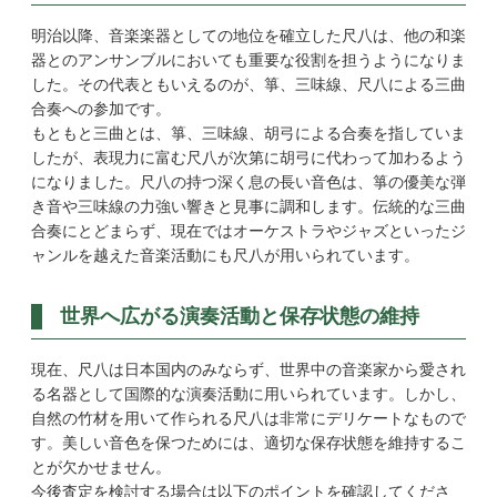
明治以降、音楽楽器としての地位を確立した尺八は、他の和楽
器とのアンサンブルにおいても重要な役割を担うようになりま
した。その代表ともいえるのが、箏、三味線、尺八による三曲
合奏への参加です。
もともと三曲とは、箏、三味線、胡弓による合奏を指していま
したが、表現力に富む尺八が次第に胡弓に代わって加わるよう
になりました。尺八の持つ深く息の長い音色は、箏の優美な弾
き音や三味線の力強い響きと見事に調和します。伝統的な三曲
合奏にとどまらず、現在ではオーケストラやジャズといったジ
ャンルを越えた音楽活動にも尺八が用いられています。
世界へ広がる演奏活動と保存状態の維持
現在、尺八は日本国内のみならず、世界中の音楽家から愛され
る名器として国際的な演奏活動に用いられています。しかし、
自然の竹材を用いて作られる尺八は非常にデリケートなもので
す。美しい音色を保つためには、適切な保存状態を維持するこ
とが欠かせません。
今後査定を検討する場合は以下のポイントを確認してくださ