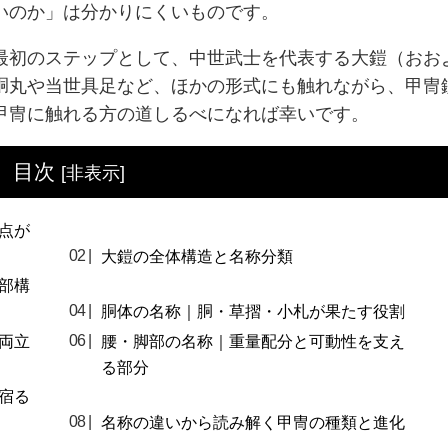
いのか」は分かりにくいものです。
最初のステップとして、中世武士を代表する大鎧（おお
胴丸や当世具足など、ほかの形式にも触れながら、甲冑
甲冑に触れる方の道しるべになれば幸いです。
目次
[
非表示
]
点が
大鎧の全体構造と名称分類
部構
胴体の名称｜胴・草摺・小札が果たす役割
両立
腰・脚部の名称｜重量配分と可動性を支え
る部分
宿る
名称の違いから読み解く甲冑の種類と進化