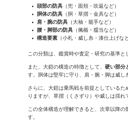
頭部の防具
（兜・面頬・吹返など）
胴体の防具
（胴・草摺・金具など）
肩・腕の防具
（大袖・籠手など）
腰・脚部の防具
（佩楯・臑当など）
構造要素
（小札・威し糸・漆仕上げな
この分類は、鑑賞時や査定・研究の基準と
また、大鎧の構造の特徴として、
硬い部分
す。胴体は堅牢に守り、肩・腕・脚は威し
さらに、大鎧は乗馬戦を前提としているた
りますが、草摺（くさずり）や威しは揺れ
この全体構造が理解できると、次章以降の
す。