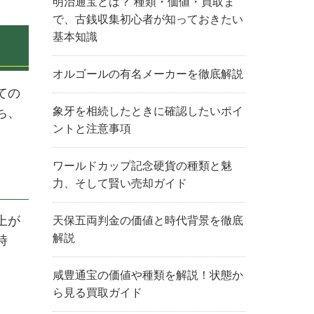
明治通宝とは？ 種類・価値・買取ま
で、古銭収集初心者が知っておきたい
基本知識
オルゴールの有名メーカーを徹底解説
ての
象牙を相続したときに確認したいポイ
ち、
ントと注意事項
ワールドカップ記念硬貨の種類と魅
力、そして賢い売却ガイド
上が
天保五両判金の価値と時代背景を徹底
解説
時
咸豊通宝の価値や種類を解説！状態か
ら見る買取ガイド