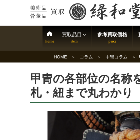
買取品目
参考買取価格
HOME
コラム
甲冑コラム
甲冑の各部位の名称
札・紐まで丸わかり