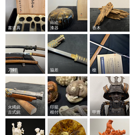
蒔絵
書道具
漆器
香木
刀剣
脇差
槍
火縄銃
印籠
古式銃
根付
甲冑