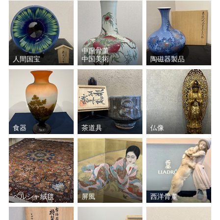
中国骨董
人間国宝
中国美術
陶磁器製品
食器
茶道具
仏像
ペルシャ絨毯
屏風
西洋骨董