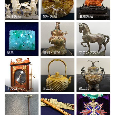
象牙製品
鼈甲製品
珊瑚製品
翡翠
彫刻・置物
ブロンズ製品
オルゴール
金工芸
銀工芸