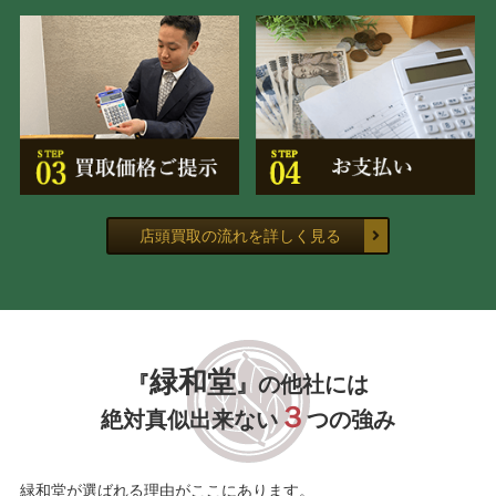
店頭買取の流れを詳しく見る
緑和堂
『
』の他社には
３
絶対真似出来ない
つの強み
緑和堂が選ばれる理由がここにあります。