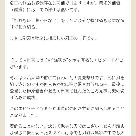
名工の作品も多数存在し高価ではありますが、美術的価値
（鑑賞）においての評価は低いです。
「折れない、曲がらない」をうたい余分な物は省き頑丈な造
りで叩き切る。
まさに剛刀と呼ぶに相応しい刀工の一群です。
そして同田貫にはその”強靭さ”を示す有名なエピソードがご
ざいます。
それは明治天皇の前にて行われた天覧兜割りです。兜に刀を
切り込むのですが何人もが兜に弾き返され敗れる中、最後に
登場した榊原健吉が握る同田貫で挑んだところ見事に兜の切
り込みに成功。
このエピソードもまた同田貫の強靭さ世間に知らしめること
となりました。
着飾ることのない、決して派手な刀ではございませんが頑丈
さ強さに振り切ったスタイルは今でも刀剣収集家の中でも人