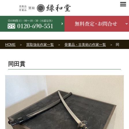
HOME
買取強化作家一覧
骨董品・古美術の作家一覧
同田貫
同田貫