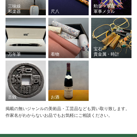
三味線
勲章・軍服
和楽器
尺八
軍事メダル
宝石
万年筆
着物
貴金属・時計
古銭
お酒
掲載の無いジャンルの美術品・工芸品なども買い取り致します。
作家名がわからないお品でもお気軽にご相談ください。