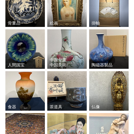
骨董品
絵画
掛軸
中国骨董
人間国宝
中国美術
陶磁器製品
食器
茶道具
仏像