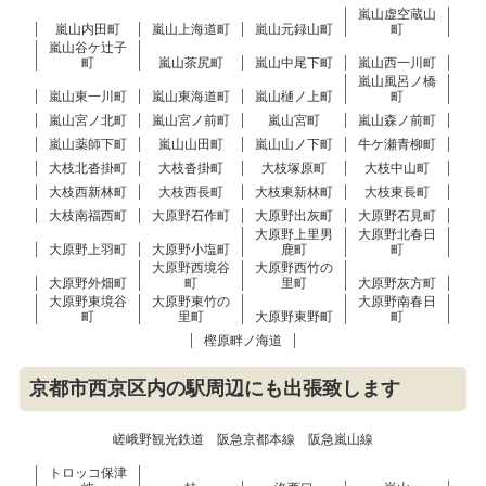
嵐山虚空蔵山
嵐山内田町
嵐山上海道町
嵐山元録山町
町
嵐山谷ケ辻子
町
嵐山茶尻町
嵐山中尾下町
嵐山西一川町
嵐山風呂ノ橋
嵐山東一川町
嵐山東海道町
嵐山樋ノ上町
町
嵐山宮ノ北町
嵐山宮ノ前町
嵐山宮町
嵐山森ノ前町
嵐山薬師下町
嵐山山田町
嵐山山ノ下町
牛ケ瀬青柳町
大枝北沓掛町
大枝沓掛町
大枝塚原町
大枝中山町
大枝西新林町
大枝西長町
大枝東新林町
大枝東長町
大枝南福西町
大原野石作町
大原野出灰町
大原野石見町
大原野上里男
大原野北春日
大原野上羽町
大原野小塩町
鹿町
町
大原野西境谷
大原野西竹の
大原野外畑町
町
里町
大原野灰方町
大原野東境谷
大原野東竹の
大原野南春日
町
里町
大原野東野町
町
樫原畔ノ海道
京都市西京区内の駅周辺にも出張致します
嵯峨野観光鉄道
阪急京都本線
阪急嵐山線
トロッコ保津