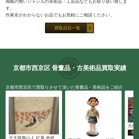
掲載の無いジャンルの美術品・工芸品などもお取り扱い致しま
す。
作家名がわからないお品でもお気軽にご相談ください。
買取品目一覧
京都市西京区 骨董品・古美術品買取実績
京都市西京区で買取りさせて頂いた骨董品・美術品をご紹介
月岡
宅配
北大路魯山人 紅葉 色紙