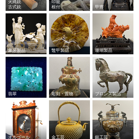
火縄銃
印籠
古式銃
根付
甲冑
象牙製品
鼈甲製品
珊瑚製品
翡翠
彫刻・置物
ブロンズ製品
オルゴール
金工芸
銀工芸