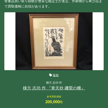
骨董品買い取り経験が豊富な鑑定士が査定。作家物から希少品ま
で買取価格に自信があります。
版画
棟方 志功 作
棟方 志功 作 『青天抄 磯鷲の柵』
参考買取価格
200,000
円