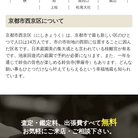
峡
桂
洛西口
嵐山
上桂
松尾大社
京都市西京区について
京都市西京区（にしきょうく）は、京都市で最も新しい区のひと
つで人口は14万人です。市の市街地の西部に位置することに因ん
だ区名です。日本庭園美の集大成とも言われている桂離宮が有名
です。池泉回遊式の庭園で予約が必要になります。また、一年を
通じて鈴虫の音色が楽しめる鈴虫寺(華厳寺）もあります。どんな
願い事もひとつだけなら叶えてもらえるという幸福地蔵も知られ
ています。
無料
査定・鑑定料、出張費すべて
お気軽にご来店・ご相談下さい。