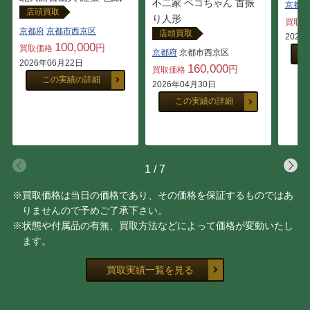
不二家 ペコちゃん 首振
京都府
店頭買取
り人形
買取
京都府
京都市西京区
店頭買取
2026
100,000
円
買取価格
京都府
京都市西京区
2026年06月22日
160,000
円
買取価格
この実績の詳細
2026年04月30日
この実績の詳細
1
/
7
※買取価格は当日の価格であり、その価格を保証するものではあ
りませんので予めご了承下さい。
※状態や付属品の有無、買取方法などによって価格が変動いたし
ます。
買取実績一覧を見る