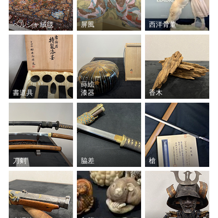
ペルシャ絨毯
屏風
西洋骨董
蒔絵
書道具
漆器
香木
刀剣
脇差
槍