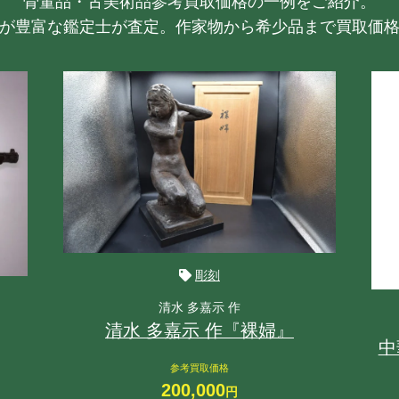
骨董品・古美術品参考買取価格の一例をご紹介。
が豊富な鑑定士が査定。作家物から希少品まで買取価
彫刻
清水 多嘉示 作
清水 多嘉示 作『裸婦』
中
参考買取価格
200,000
円