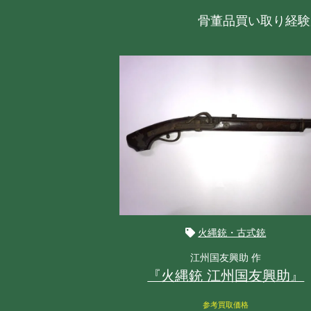
骨董品買い取り経験
火縄銃・古式銃
江州国友興助 作
『火縄銃 江州国友興助』
参考買取価格