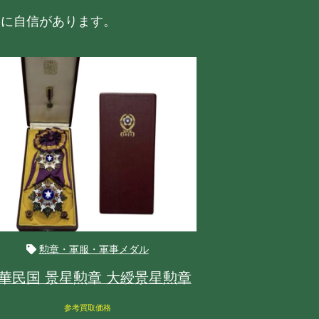
格に自信があります。
勲章・軍服・軍事メダル
平
華民国 景星勲章 大綬景星勲章
平野 千里 
参考買取価格
参