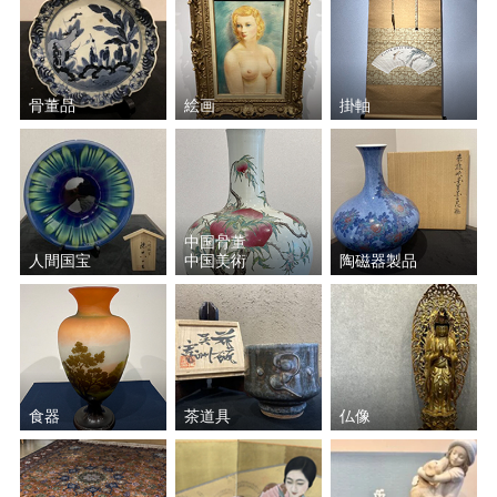
骨董品
絵画
掛軸
中国骨董
人間国宝
中国美術
陶磁器製品
食器
茶道具
仏像