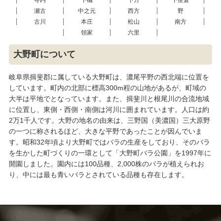
寺内
下磯
下方
下座倉
瀬古
中之元
西方
野
古川
本庄
松山
南方
領家
六里
大野町について
岐阜県揖斐郡に属している大野町は、濃尾平野の西北端に位置を
しています。町内の北部に標高300m程の山地があるが、町域の
大半は平地でとなっています。また、揖斐川と根尾川の合流地域
に位置し、東側・西側・南側は河川に囲まれています。人口は約
2万1千人です。大野の地名の由来は、三野国（美濃国）三大原野
の一つに称されるほど、大きな平野であったことが因んでいま
す。昭和32年頃より大野町ではバラの生産をしており、そのバラ
を生かした町づくりの一環として「大野町バラ公園」を1997年に
開園しました。園内には100品種、2,000株のバラが植えられお
り、中には最も青いバラとされている品種も存在します。