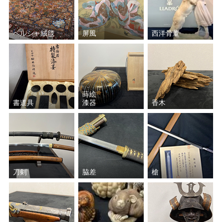
ペルシャ絨毯
屏風
西洋骨董
蒔絵
書道具
漆器
香木
刀剣
脇差
槍