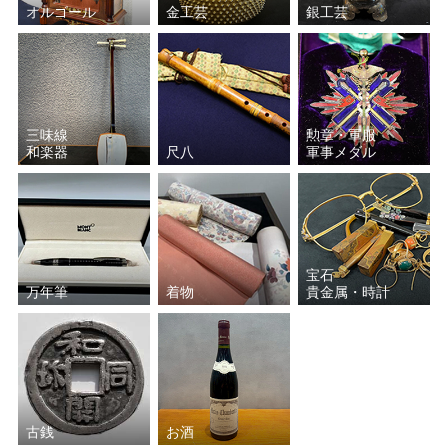
オルゴール
金工芸
銀工芸
三味線
勲章・軍服
和楽器
尺八
軍事メダル
宝石
万年筆
着物
貴金属・時計
古銭
お酒