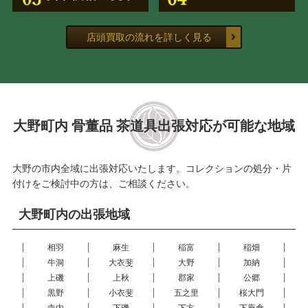
店頭買取の流れを詳しく見る
大野町内 骨董品 茶道具出張対応が可能な地域
大野の市内全域に出張対応いたします。コレクションの処分・片
付けをご検討中の方は、ご相談ください。
大野町内の出張地域
相羽
麻生
稲富
稲畑
牛洞
大衣斐
大野
加納
上磯
上秋
郡家
公郷
黒野
小衣斐
五之里
桜大門