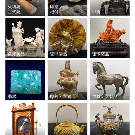
火縄銃
印籠
古式銃
根付
甲冑
象牙製品
鼈甲製品
珊瑚製品
翡翠
彫刻・置物
ブロンズ製品