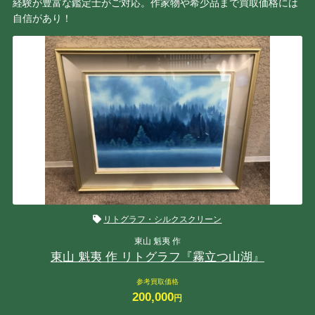
経験が豊富な鑑定士がご対応。作家物や希少品まで買取価格には
自信があり！
リトグラフ・シルクスクリーン
東山 魁夷 作
東山 魁夷 作 リトグラフ『霧立つ山湖』
参考買取価格
200,000
円