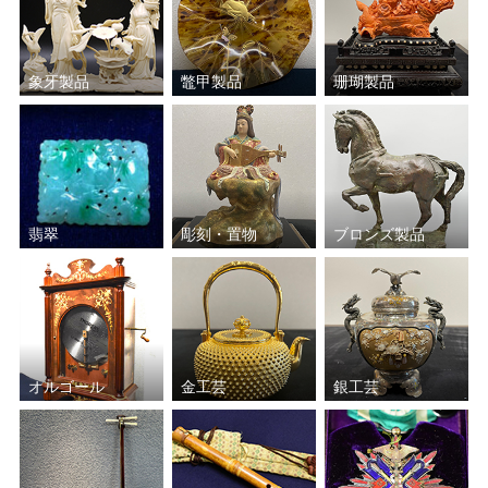
象牙製品
鼈甲製品
珊瑚製品
翡翠
彫刻・置物
ブロンズ製品
オルゴール
金工芸
銀工芸