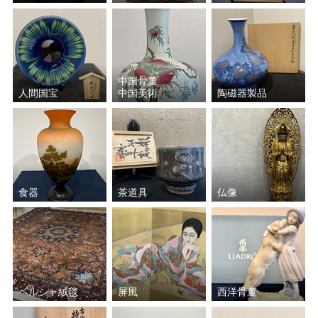
中国骨董
人間国宝
中国美術
陶磁器製品
食器
茶道具
仏像
ペルシャ絨毯
屏風
西洋骨董