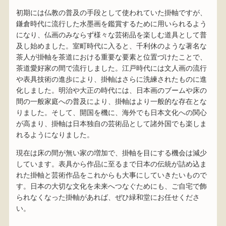
初期には仏教の普及の手段として使われていた掛軸ですが、
鎌倉時代に流行した水墨画を鑑賞するために用いられるよう
になり、仏画のみならず様々な芸術品を楽しむ道具として普
及し始めました。室町時代に入ると、千利休のような著名な
茶人が掛軸を茶道における重要な要素と位置づけたことで、
茶道愛好家の間で流行しました。江戸時代には文人画の流行
や表具技術の進歩により、掛軸はさらに洗練されたものに進
化しました。明治や大正の時代には、日本画のブームや床の
間の一般家庭への普及により、掛軸はより一般的な存在とな
りました。そして、開国を機に、海外でも日本文化への関心
が高まり、掛軸は日本独自の芸術品として諸外国でも楽しま
れるようになりました。
現在は床の間が無い家の増加で、掛軸を目にする機会は減少
しています。表具から作品に至るまで日本の伝統が詰め込ま
れた掛軸と芸術作品をこれからも大事にしていきたいもので
す。日本の大切な文化を未来へつなぐためにも、ご自宅で飾
られなくなった掛軸があれば、ぜひ緑和堂にお任せくださ
い。