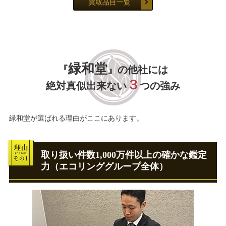
買取品目一覧
緑和堂
『
』の他社には
３
絶対真似出来ない
つの強み
緑和堂が選ばれる理由がここにあります。
取り扱い件数1,000万件以上の確かな鑑定
力（エコリンググループ全体）