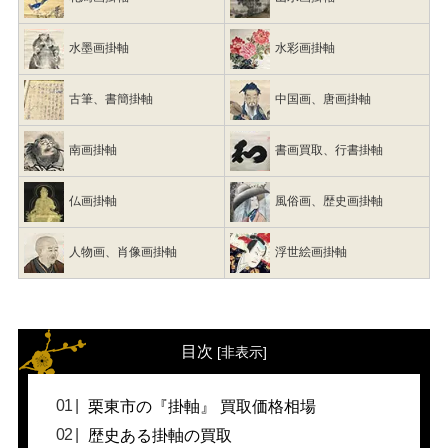
水墨画掛軸
水彩画掛軸
古筆、書簡掛軸
中国画、唐画掛軸
南画掛軸
書画買取、行書掛軸
仏画掛軸
風俗画、歴史画掛軸
人物画、肖像画掛軸
浮世絵画掛軸
目次
[
非表示
]
栗東市の『掛軸』 買取価格相場
歴史ある掛軸の買取