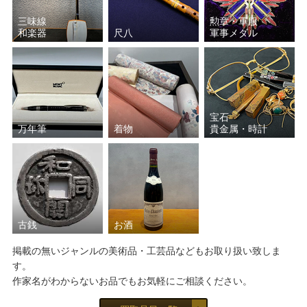
三味線
勲章・軍服
和楽器
尺八
軍事メダル
宝石
万年筆
着物
貴金属・時計
古銭
お酒
掲載の無いジャンルの美術品・工芸品などもお取り扱い致しま
す。
作家名がわからないお品でもお気軽にご相談ください。