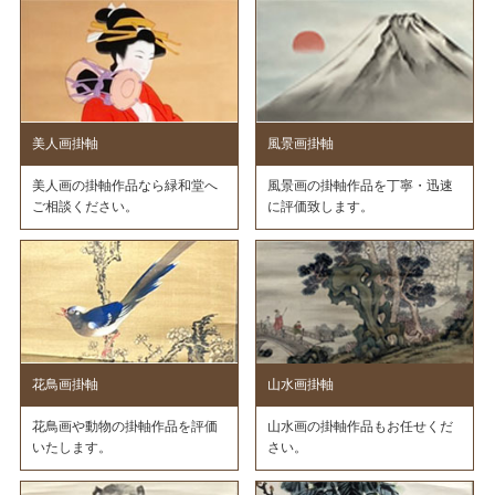
美人画掛軸
風景画掛軸
美人画の掛軸作品なら緑和堂へ
風景画の掛軸作品を丁寧・迅速
ご相談ください。
に評価致します。
花鳥画掛軸
山水画掛軸
花鳥画や動物の掛軸作品を評価
山水画の掛軸作品もお任せくだ
いたします。
さい。