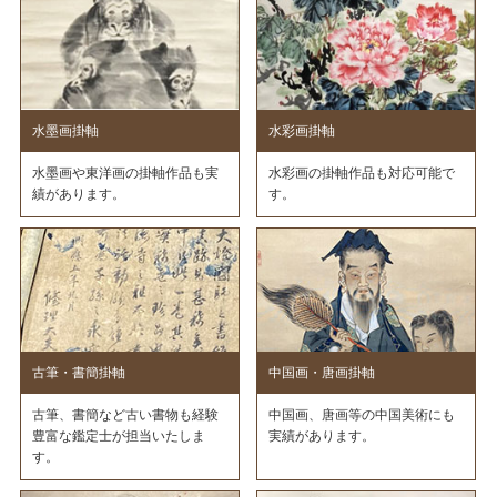
水墨画掛軸
水彩画掛軸
水墨画や東洋画の掛軸作品も実
水彩画の掛軸作品も対応可能で
績があります。
す。
古筆・書簡掛軸
中国画・唐画掛軸
古筆、書簡など古い書物も経験
中国画、唐画等の中国美術にも
豊富な鑑定士が担当いたしま
実績があります。
す。