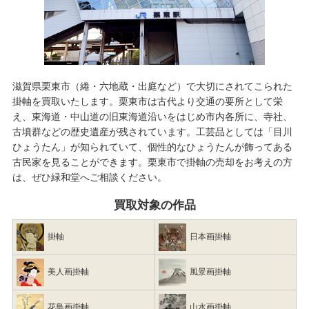
滋賀県栗東市（綣・六地蔵・出庭など）で大切にされてこられた
掛軸を買取いたします。栗東市は古代より交通の要所として栄
え、東海道・中山道の旧東海道沿いをはじめ市内各所に、寺社、
古墳群などの歴史遺産が残されています。工芸品としては「目川
ひょうたん」が知られていて、個性的なひょうたんが飾ってある
古民家を見ることができます。栗東市で
掛軸の売却
をお考えの方
は、ぜひ緑和堂へご相談ください。
買取対象の作品
掛軸
日本画掛軸
美人画掛軸
風景画掛軸
花鳥画掛軸
山水画掛軸