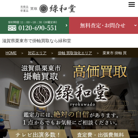
滋賀県栗東市で掛軸買取なら緑和堂
HOME
対応エリア
掛軸 買取強化エリア
栗東市 掛軸 買取