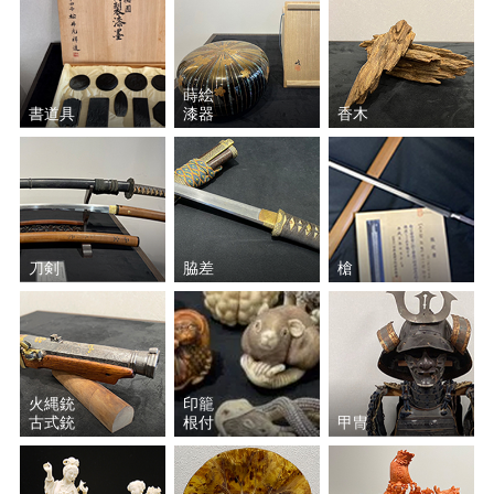
蒔絵
書道具
漆器
香木
刀剣
脇差
槍
火縄銃
印籠
古式銃
根付
甲冑