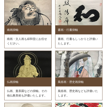
南画掛軸
書画・行書掛軸
南画・文人画も緑和堂にお任せ
書画、行書もしっかりと評価い
ください。
たします。
仏画掛軸
風俗画・歴史画掛軸
仏画、曼荼羅などの掛軸。その
風俗画、歴史画なども評価いた
他仏教美術も評価いたします。
します。