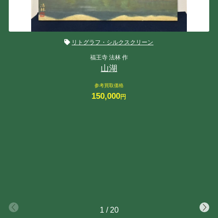
リトグラフ・シルクスクリーン
福王寺 法林 作
山湖
参考買取価格
150,000
円
1
/
20