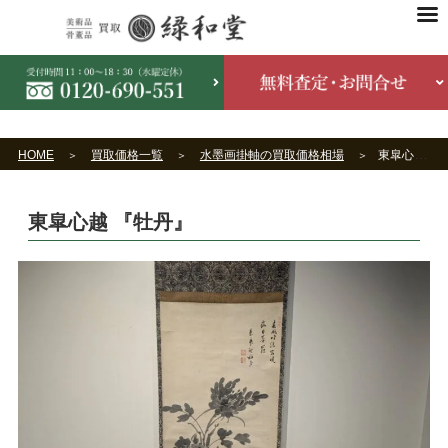
HOME
買取価格一覧
水墨画掛軸の買取価格相場
東皐心越 『牡丹』
東皐心越 『牡丹』