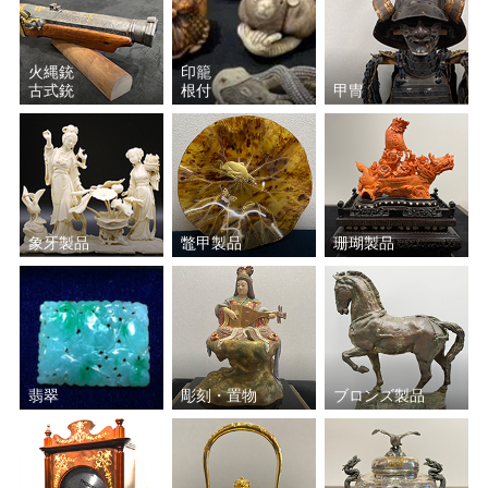
火縄銃
印籠
古式銃
根付
甲冑
象牙製品
鼈甲製品
珊瑚製品
翡翠
彫刻・置物
ブロンズ製品