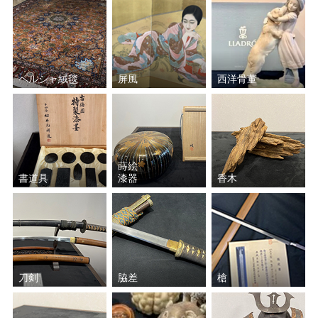
ペルシャ絨毯
屏風
西洋骨董
蒔絵
書道具
漆器
香木
刀剣
脇差
槍