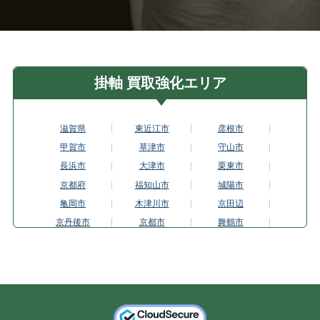
掛軸 買取強化エリア
滋賀県
東近江市
彦根市
甲賀市
草津市
守山市
長浜市
大津市
栗東市
京都府
福知山市
城陽市
亀岡市
木津川市
京田辺
京丹後市
京都市
舞鶴市
向日市
長岡京市
宇治市
八幡市
大阪府
大東市
羽曳野市
東大阪市
枚方市
大阪市平野区
茨木市
池田市
和泉市
泉佐野市
門真市