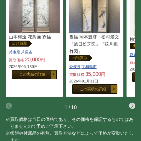
山本梅逸 花鳥画 双幅
隻幅 岡本豊彦・松村景文
柳沢
店頭買取
『旭日松芝図』『弦月梅
出張
竹図』
兵庫県
芦屋市
愛媛県
出張買取
20,000
円
買取価格
買取
2026年06月30日
愛媛県
宇和島市
2025
35,000
円
この実績の詳細
買取価格
2026年01月31日
この実績の詳細
1
/
10
※買取価格は当日の価格であり、その価格を保証するものではあ
りませんので予めご了承下さい。
※状態や付属品の有無、買取方法などによって価格が変動いたし
ます。