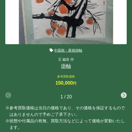
中国画・唐画掛軸
王 錫良 作
掛軸
参考買取価格
150,000
円
1
/
20
※参考買取価格は当日の価格であり、その価格を保証するもので
はありませんので予めご了承下さい。
※状態や付属品の有無、買取方法などによって価格が変動いたし
ます。