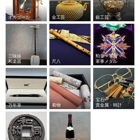
オルゴール
金工芸
銀工芸
三味線
勲章・軍服
和楽器
尺八
軍事メダル
宝石
万年筆
着物
貴金属・時計