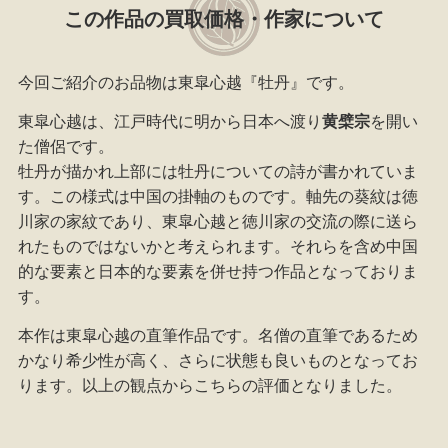
この作品の買取価格・作家について
今回ご紹介のお品物は東皐心越『牡丹』です。
東皐心越は、江戸時代に明から日本へ渡り
黄檗宗
を開い
た僧侶です。
牡丹が描かれ上部には牡丹についての詩が書かれていま
す。この様式は中国の掛軸のものです。軸先の葵紋は徳
川家の家紋であり、東皐心越と徳川家の交流の際に送ら
れたものではないかと考えられます。それらを含め中国
的な要素と日本的な要素を併せ持つ作品となっておりま
す。
本作は東皐心越の直筆作品です。名僧の直筆であるため
かなり希少性が高く、さらに状態も良いものとなってお
ります。以上の観点からこちらの評価となりました。