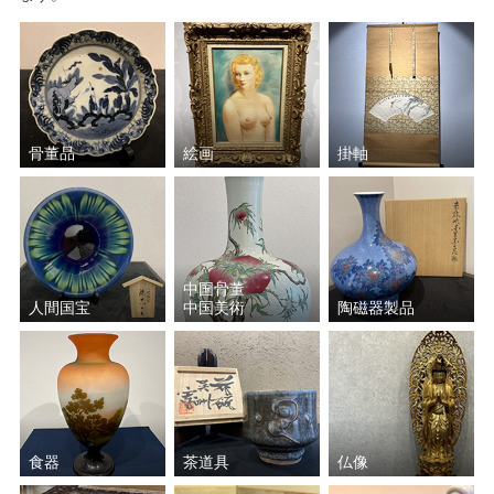
骨董品
絵画
掛軸
中国骨董
人間国宝
中国美術
陶磁器製品
食器
茶道具
仏像