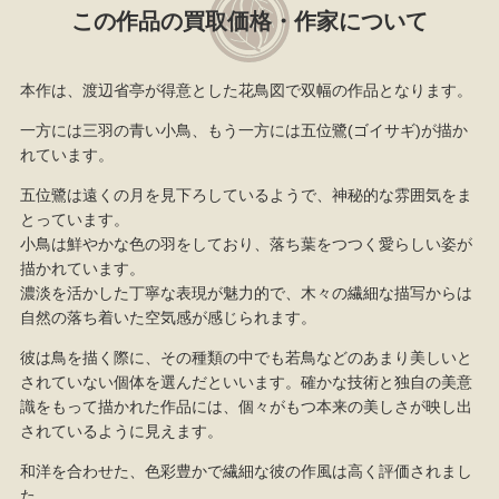
この作品の買取価格・作家について
本作は、渡辺省亭が得意とした花鳥図で双幅の作品となります。
一方には三羽の青い小鳥、もう一方には五位鷺(ゴイサギ)が描か
れています。
五位鷺は遠くの月を見下ろしているようで、神秘的な雰囲気をま
とっています。
小鳥は鮮やかな色の羽をしており、落ち葉をつつく愛らしい姿が
描かれています。
濃淡を活かした丁寧な表現が魅力的で、木々の繊細な描写からは
自然の落ち着いた空気感が感じられます。
彼は鳥を描く際に、その種類の中でも若鳥などのあまり美しいと
されていない個体を選んだといいます。確かな技術と独自の美意
識をもって描かれた作品には、個々がもつ本来の美しさが映し出
されているように見えます。
和洋を合わせた、色彩豊かで繊細な彼の作風は高く評価されまし
た。