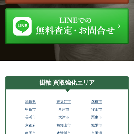
掛軸 買取強化エリア
滋賀県
東近江市
彦根市
甲賀市
草津市
守山市
長浜市
大津市
栗東市
京都府
福知山市
城陽市
亀岡市
木津川市
京田辺