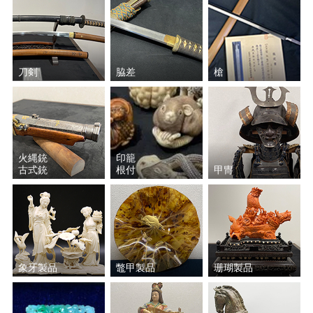
刀剣
脇差
槍
火縄銃
印籠
古式銃
根付
甲冑
象牙製品
鼈甲製品
珊瑚製品