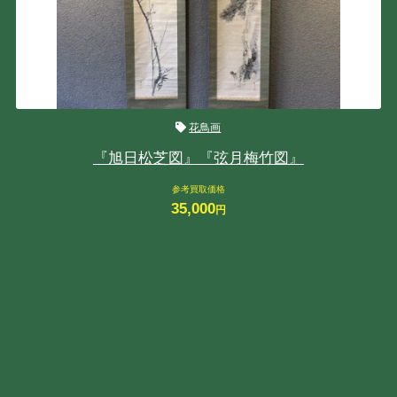
花鳥画
『旭日松芝図』『弦月梅竹図』
参考買取価格
35,000
円