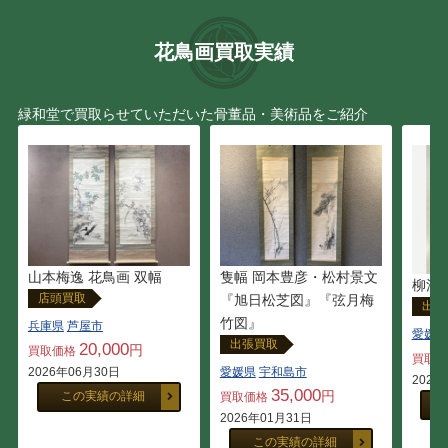
花鳥画買取実績
緑和堂で買取らせていただいた骨董品・美術品をご紹介
山本梅逸 花鳥画 双幅
隻幅 岡本豊彦・松村景文
柳沢
店頭買取
『旭日松芝図』『弦月梅
出張
竹図』
兵庫県
芦屋市
愛媛県
出張買取
20,000
円
買取価格
買取
2026年06月30日
愛媛県
宇和島市
2025
35,000
円
この実績の詳細
買取価格
2026年01月31日
この実績の詳細