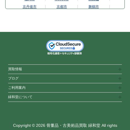
京丹後市
京都市
舞鶴市
向日市
長岡京市
宇治市
八幡市
大阪府
大東市
羽曳野市
東大阪市
枚方市
大阪市平野区
茨木市
池田市
和泉市
泉佐野市
門真市
河内長野市
岸和田市
松原市
箕面市
守口市
寝屋川市
大阪市
堺市
吹田市
買取情報
高槻市
富田林市
豊中市
ブログ
八尾市
兵庫県
明石市
ご利用案内
尼崎市
芦屋市
神戸市東灘区
緑和堂について
姫路市
伊丹市
加古川市
川西市
神戸市
西宮市
三田市
宝塚市
高砂市
丹波篠山市
神戸市垂水区
神戸市中央区
Copyright © 2026 骨董品・古美術品買取 緑和堂 All rights
奈良県
生駒市
橿原市