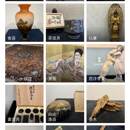
食器
茶道具
仏像
ペルシャ絨毯
屏風
西洋骨董
蒔絵
書道具
漆器
香木