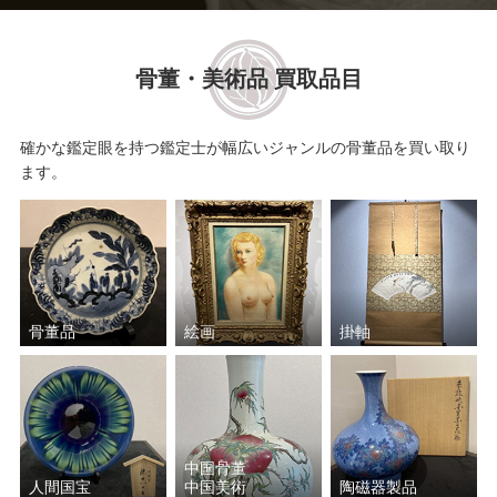
骨董・美術品 買取品目
確かな鑑定眼を持つ鑑定士が幅広いジャンルの骨董品を買い取り
ます。
骨董品
絵画
掛軸
中国骨董
人間国宝
中国美術
陶磁器製品