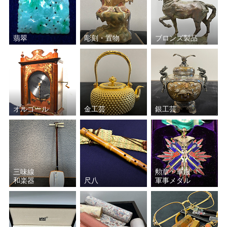
翡翠
彫刻・置物
ブロンズ製品
オルゴール
金工芸
銀工芸
三味線
勲章・軍服
和楽器
尺八
軍事メダル