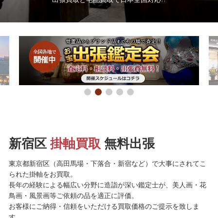
新宿区
掛軸買取
無料出張
東京都新宿区（高田馬場・下落合・新宿など）で大事にされてこ
られた掛軸をお買取。
長年の経験による幅広い分野に造詣が深い鑑定士が、美人画・花
鳥画・風景画等ご依頼の品を適正に評価。
お客様にご納得・信頼をいただける買取価格のご提示を致しま
す。