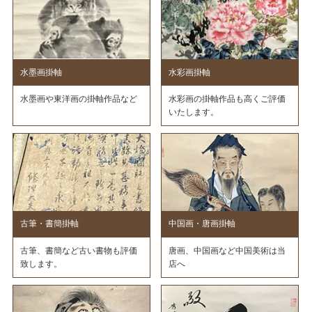
水墨画掛軸
水彩画掛軸
水墨画や東洋画の掛軸作品など
水彩画の掛軸作品も高くご評価
いたします。
古筆・書簡掛軸
中国画・唐画掛軸
古筆、書簡など古い書物も評価
唐画、中国画など中国美術は当
致します。
店へ