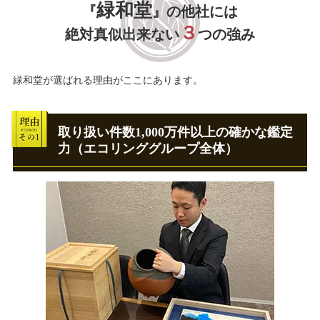
緑和堂
『
』の他社には
３
絶対真似出来ない
つの強み
緑和堂が選ばれる理由がここにあります。
取り扱い件数1,000万件以上の確かな鑑定
力（エコリンググループ全体）