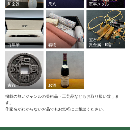
和楽器
尺八
軍事メダル
宝石
万年筆
着物
貴金属・時計
古銭
お酒
掲載の無いジャンルの美術品・工芸品などもお取り扱い致しま
す。
作家名がわからないお品でもお気軽にご相談ください。