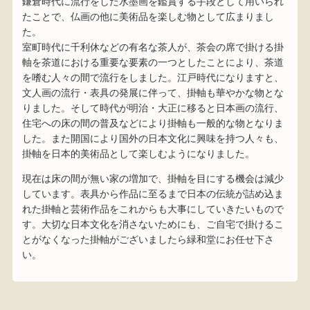
鎌倉時代に流行をした水墨画を鑑賞する手段として用いられ
たことで、仏画の他に美術品を楽しむ物として広まりまし
た。
室町時代に千利休などの有名な茶人が、茶会の席で掛ける掛
軸を茶道における重要な要素の一つとしたことにより、茶道
を嗜む人々の間で流行をしました。江戸時代になりますと、
文人画の流行・表具の発展に伴って、掛軸も華やかな物とな
りました。そして時代が明治・大正に移ると日本画の流行、
住宅への床の間の普及などにより掛軸も一般的な物となりま
した。また開国により国外の日本文化に興味を持つ人々も、
掛軸を日本的美術品として楽しむようになりました。
現在は床の間が無い家の増加で、掛軸を目にする機会は減少
しています。表具から作品に至るまで日本の伝統が詰め込ま
れた掛軸と芸術作品をこれからも大事にしていきたいもので
す。大切な日本文化を消さないためにも、ご自宅で掛けるこ
とがなくなった掛軸がございましたら緑和堂にお任せ下さ
い。