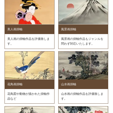
美人画掛軸
風景画掛軸
美人画の掛軸作品を評価致しま
風景画の掛軸作品もジャンルを
す。
問わず対応いたします。
花鳥画掛軸
山水画掛軸
花鳥図や動物が描かれた掛軸作
山水画の掛軸作品を評価致しま
品など
す。