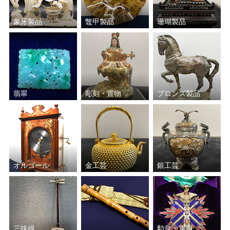
象牙製品
鼈甲製品
珊瑚製品
翡翠
彫刻・置物
ブロンズ製品
オルゴール
金工芸
銀工芸
三味線
勲章・軍服