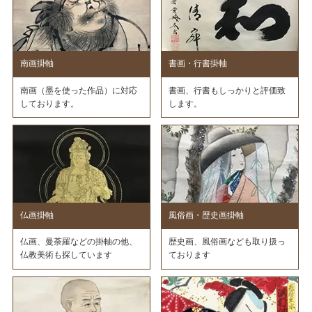
南画掛軸
書画・行書掛軸
南画（墨を使った作品）に対応
書画、行書もしっかりと評価致
しております。
します。
仏画掛軸
風俗画・歴史画掛軸
仏画、曼荼羅などの掛軸の他、
歴史画、風俗画なども取り扱っ
仏教美術も探しています
ております