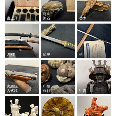
蒔絵
書道具
漆器
香木
刀剣
脇差
槍
火縄銃
印籠
古式銃
根付
甲冑