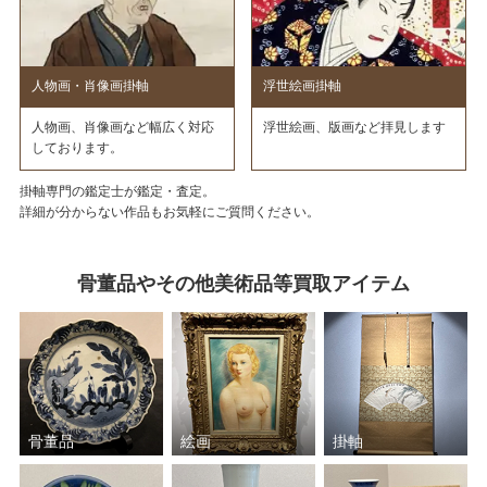
人物画・肖像画掛軸
浮世絵画掛軸
人物画、肖像画など幅広く対応
浮世絵画、版画など拝見します
しております。
掛軸専門の鑑定士が鑑定・査定。
詳細が分からない作品もお気軽にご質問ください。
骨董品やその他美術品等買取アイテム
骨董品
絵画
掛軸