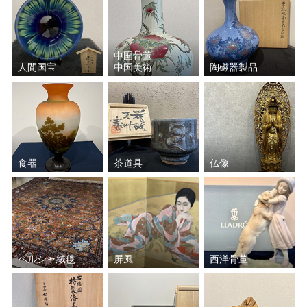
中国骨董
人間国宝
中国美術
陶磁器製品
食器
茶道具
仏像
ペルシャ絨毯
屏風
西洋骨董