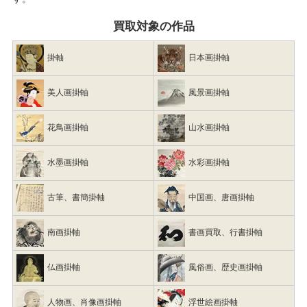
買取対象の作品
掛軸
日本画掛軸
美人画掛軸
風景画掛軸
花鳥画掛軸
山水画掛軸
水墨画掛軸
水彩画掛軸
古筆、書簡掛軸
中国画、唐画掛軸
南画掛軸
書画買取、行書掛軸
仏画掛軸
風俗画、歴史画掛軸
人物画、肖像画掛軸
浮世絵画掛軸