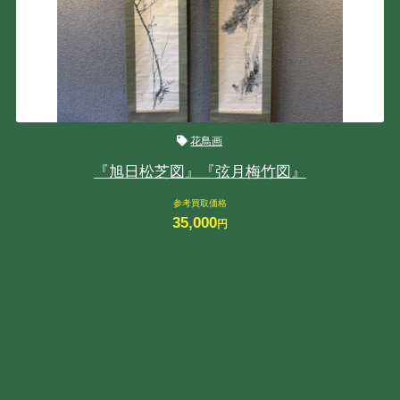
花鳥画
『旭日松芝図』『弦月梅竹図』
参考買取価格
35,000
円