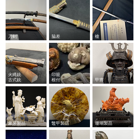
刀剣
脇差
槍
火縄銃
印籠
古式銃
根付
甲冑
象牙製品
鼈甲製品
珊瑚製品