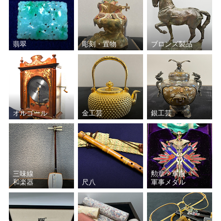
翡翠
彫刻・置物
ブロンズ製品
オルゴール
金工芸
銀工芸
三味線
勲章・軍服
和楽器
尺八
軍事メダル