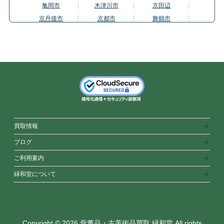
亀岡市
木津川市
京田辺
京丹後市
京都市
舞鶴市
向日市
長岡京市
宇治市
八幡市
大阪府
大東市
羽曳野市
東大阪市
枚方市
大阪市平野区
茨木市
池田市
和泉市
泉佐野市
門真市
河内長野市
岸和田市
松原市
箕面市
守口市
寝屋川市
大阪市
堺市
吹田市
買取情報
高槻市
富田林市
豊中市
ブログ
八尾市
兵庫県
明石市
ご利用案内
尼崎市
芦屋市
神戸市東灘区
緑和堂について
姫路市
伊丹市
加古川市
川西市
神戸市
西宮市
三田市
宝塚市
高砂市
丹波篠山市
神戸市垂水区
神戸市中央区
Copyright © 2026 骨董品・古美術品買取 緑和堂 All rights