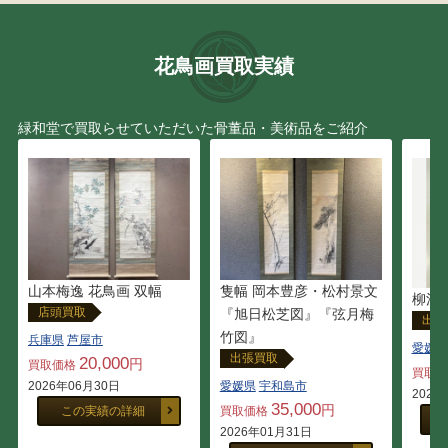
花鳥画買取実績
緑和堂で買取らせていただいた骨董品・美術品をご紹介
山本梅逸 花鳥画 双幅
隻幅 岡本豊彦・松村景文
柳沢
店頭買取
『旭日松芝図』『弦月梅
出張
竹図』
兵庫県
芦屋市
愛媛県
出張買取
20,000
円
買取価格
買取
2026年06月30日
愛媛県
宇和島市
2025
35,000
円
この実績の詳細
買取価格
2026年01月31日