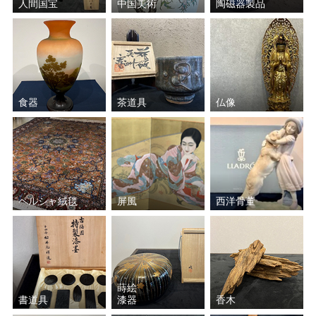
人間国宝
中国美術
陶磁器製品
食器
茶道具
仏像
ペルシャ絨毯
屏風
西洋骨董
蒔絵
書道具
漆器
香木