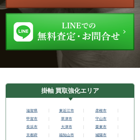
掛軸 買取強化エリア
滋賀県
東近江市
彦根市
甲賀市
草津市
守山市
長浜市
大津市
栗東市
京都府
福知山市
城陽市