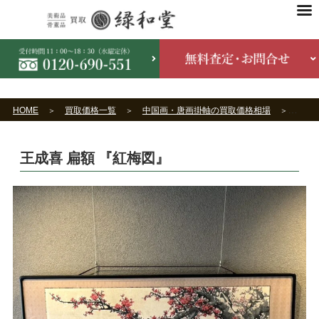
HOME
買取価格一覧
中国画・唐画掛軸の買取価格相場
王成喜
王成喜 扁額 『紅梅図』