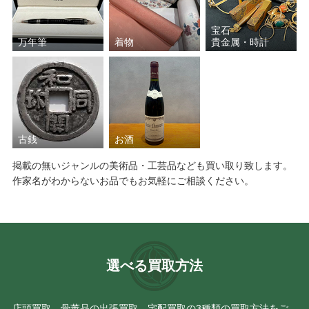
宝石
万年筆
着物
貴金属・時計
古銭
お酒
掲載の無いジャンルの美術品・工芸品なども買い取り致します。
作家名がわからないお品でもお気軽にご相談ください。
選べる買取方法
店頭買取、骨董品の出張買取、宅配買取の3種類の買取方法をご