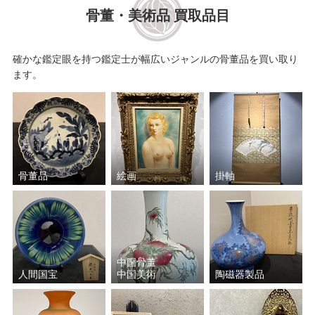
骨董・美術品 買取品目
確かな鑑定眼を持つ鑑定士が幅広いジャンルの骨董品を買い取り
ます。
骨董品
絵画
掛軸
中国骨董
人間国宝
中国美術
陶磁器製品