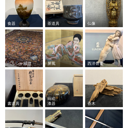
食器
茶道具
仏像
ペルシャ絨毯
屏風
西洋骨董
蒔絵
書道具
漆器
香木