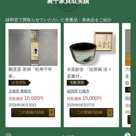
裏千家買取実績
緑和堂で買取らせていただいた骨董品・美術品をご紹介
鵬雲斎 茶掛『松寿千年
永楽妙全 『絵茶碗 淡々
六代
翠』
斎書付』
玄々
出張買取
宅配買取
哲・
出張
京都府
舞鶴市
福岡県
行橋市
10,000
15,000
円
円
徳島県
買取価格
買取価格
2026年06月30日
2026年06月07日
買取
2026
この実績の詳細
この実績の詳細