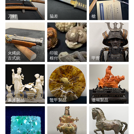
刀剣
脇差
槍
火縄銃
印籠
古式銃
根付
甲冑
象牙製品
鼈甲製品
珊瑚製品