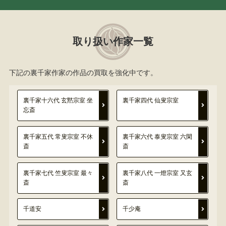
取り扱い作家一覧
下記の裏千家作家の作品の買取を強化中です。
裏千家十六代 玄黙宗室 坐
裏千家四代 仙叟宗室
忘斎
裏千家五代 常叟宗室 不休
裏千家六代 泰叟宗室 六閑
斎
斎
裏千家七代 竺叟宗室 最々
裏千家八代 一燈宗室 又玄
斎
斎
千道安
千少庵