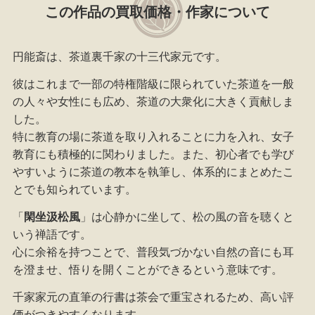
この作品の買取価格・作家について
円能斎は、茶道裏千家の十三代家元です。
彼はこれまで一部の特権階級に限られていた茶道を一般
の人々や女性にも広め、茶道の大衆化に大きく貢献しま
した。
特に教育の場に茶道を取り入れることに力を入れ、女子
教育にも積極的に関わりました。また、初心者でも学び
やすいように茶道の教本を執筆し、体系的にまとめたこ
とでも知られています。
「
閑坐汲松風
」は心静かに坐して、松の風の音を聴くと
いう禅語です。
心に余裕を持つことで、普段気づかない自然の音にも耳
を澄ませ、悟りを開くことができるという意味です。
千家家元の直筆の行書は茶会で重宝されるため、高い評
価がつきやすくなります。