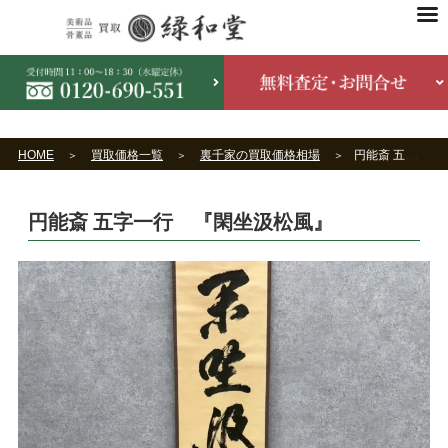
HOME
買取価格一覧
裏千家の買取価格相場
円能斎 五字一行 『閑坐汲松風』
円能斎 五字一行 『閑坐汲松風』