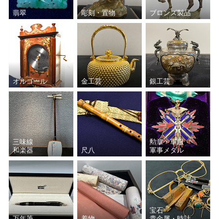
翡翠
彫刻・置物
ブロンズ製品
オルゴール
金工芸
銀工芸
三味線
勲章・軍服
和楽器
尺八
軍事メダル
宝石
万年筆
着物
貴金属・時計