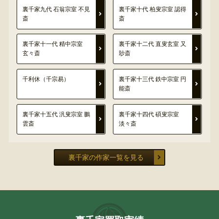
裏千家九代 石翁宗室 不見
裏千家十代 柏叟宗室 認得
斎
斎
裏千家十一代 精中宗室
裏千家十二代 直叟玄室 又
玄々斎
玅斎
千利休（千宗易）
裏千家十三代 鉄中宗室 円
能斎
裏千家十五代 汎叟宗室 鵬
裏千家十四代 碩叟宗室
雲斎
淡々斎
裏千家の作家一覧を見る