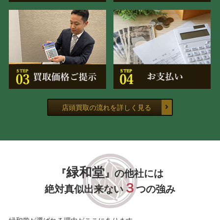
店頭買取の流れを詳しく見る
緑和堂
『
』の他社には
３
絶対真似出来ない
つの強み