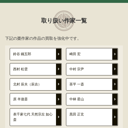
取り扱い作家一覧
下記の棗作家の作品の買取を強化中です。
鈴谷 鐵五郎
崎田 宏
西村 松雲
中村 宗尹
北村 辰夫（辰吉）
茶平 一斎
原 羊遊斎
中林 星山
表千家七代 天然宗左 如心
黒田 正玄
斎