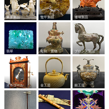
象牙製品
鼈甲製品
珊瑚製品
翡翠
彫刻・置物
ブロンズ製品
オルゴール
金工芸
銀工芸