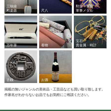
三味線
勲章・軍服
和楽器
尺八
軍事メダル
宝石
万年筆
着物
貴金属・時計
古銭
お酒
掲載の無いジャンルの美術品・工芸品なども買い取り致します。
作家名がわからないお品でもお気軽にご相談ください。