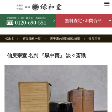
HOME
買取価格一覧
裏千家の買取価格相場
仙叟宗室 名判 『黒中棗』 淡々斎識
仙叟宗室 名判 『黒中棗』 淡々斎識