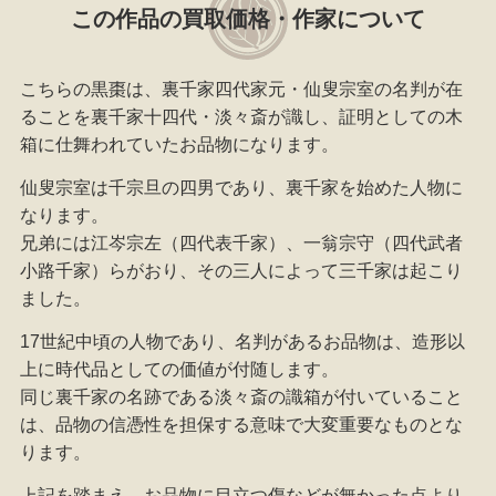
この作品の買取価格・作家について
こちらの黒棗は、裏千家四代家元・仙叟宗室の名判が在
ることを裏千家十四代・淡々斎が識し、証明としての木
箱に仕舞われていたお品物になります。
仙叟宗室は千宗旦の四男であり、裏千家を始めた人物に
なります。
兄弟には江岑宗左（四代表千家）、一翁宗守（四代武者
小路千家）らがおり、その三人によって三千家は起こり
ました。
17世紀中頃の人物であり、名判があるお品物は、造形以
上に時代品としての価値が付随します。
同じ裏千家の名跡である淡々斎の識箱が付いていること
は、品物の信憑性を担保する意味で大変重要なものとな
ります。
上記を踏まえ、お品物に目立つ傷などが無かった点より