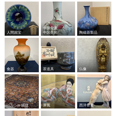
中国骨董
人間国宝
中国美術
陶磁器製品
食器
茶道具
仏像
ペルシャ絨毯
屏風
西洋骨董