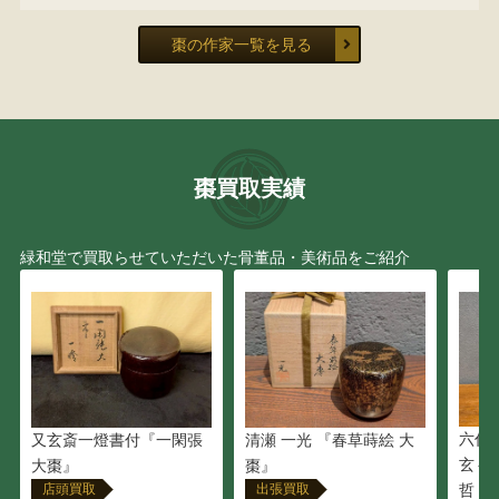
棗の作家一覧を見る
棗買取実績
緑和堂で買取らせていただいた骨董品・美術品をご紹介
六代
又玄斎一燈書付『一閑張
清瀬 一光 『春草蒔絵 大
玄々
大棗』
棗』
店頭買取
出張買取
哲・