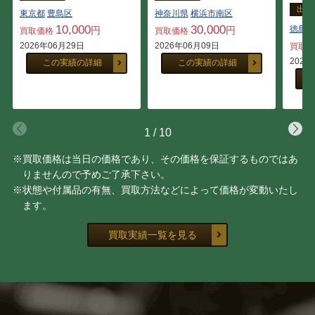
出張
東京都
豊島区
神奈川県
横浜市南区
10,000
30,000
徳島県
円
円
買取価格
買取価格
2026年06月29日
2026年06月09日
買取
2026
この実績の詳細
この実績の詳細
1
/
10
※買取価格は当日の価格であり、その価格を保証するものではあ
りませんので予めご了承下さい。
※状態や付属品の有無、買取方法などによって価格が変動いたし
ます。
買取実績一覧を見る