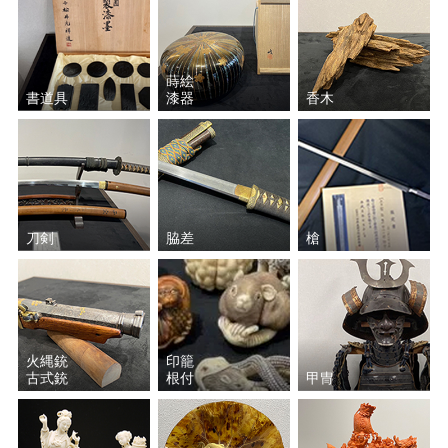
蒔絵
書道具
漆器
香木
刀剣
脇差
槍
火縄銃
印籠
古式銃
根付
甲冑