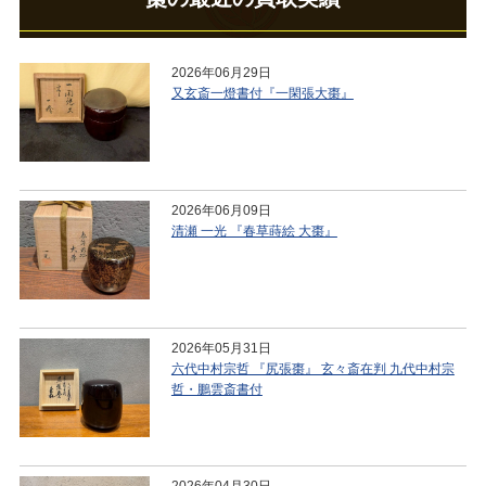
2026年06月29日
又玄斎一燈書付『一閑張大棗』
2026年06月09日
清瀬 一光 『春草蒔絵 大棗』
2026年05月31日
六代中村宗哲 『尻張棗』 玄々斎在判 九代中村宗
哲・鵬雲斎書付