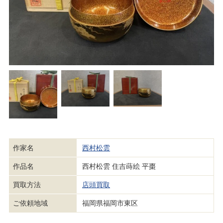
作家名
西村松雲
作品名
西村松雲 住吉蒔絵 平棗
買取方法
店頭買取
ご依頼地域
福岡県福岡市東区