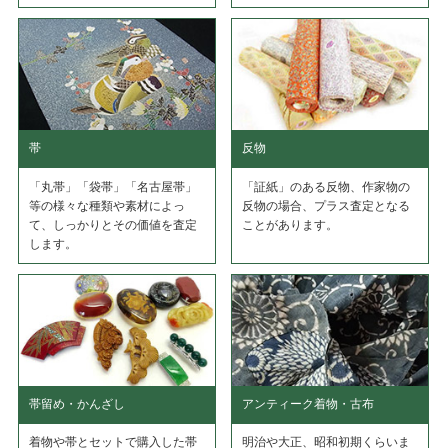
帯
反物
「丸帯」「袋帯」「名古屋帯」
「証紙」のある反物、作家物の
等の様々な種類や素材によっ
反物の場合、プラス査定となる
て、しっかりとその価値を査定
ことがあります。
します。
帯留め・かんざし
アンティーク着物・古布
着物や帯とセットで購入した帯
明治や大正、昭和初期くらいま