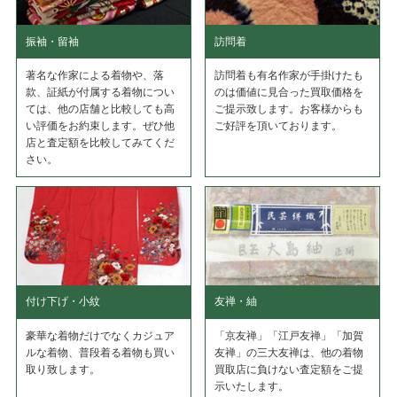
振袖・留袖
訪問着
著名な作家による着物や、落
訪問着も有名作家が手掛けたも
款、証紙が付属する着物につい
のは価値に見合った買取価格を
ては、他の店舗と比較しても高
ご提示致します。お客様からも
い評価をお約束します。ぜひ他
ご好評を頂いております。
店と査定額を比較してみてくだ
さい。
付け下げ・小紋
友禅・紬
豪華な着物だけでなくカジュア
「京友禅」「江戸友禅」「加賀
ルな着物、普段着る着物も買い
友禅」の三大友禅は、他の着物
取り致します。
買取店に負けない査定額をご提
示いたします。