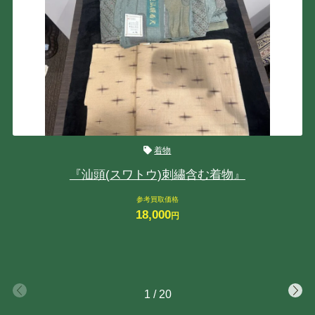
着物
『汕頭(スワトウ)刺繡含む着物』
参考買取価格
18,000
円
1
/
20