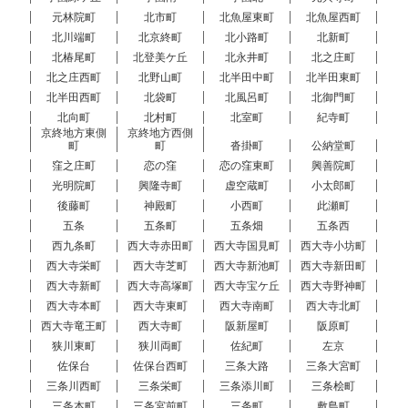
元林院町
北市町
北魚屋東町
北魚屋西町
北川端町
北京終町
北小路町
北新町
北椿尾町
北登美ケ丘
北永井町
北之庄町
北之庄西町
北野山町
北半田中町
北半田東町
北半田西町
北袋町
北風呂町
北御門町
北向町
北村町
北室町
紀寺町
京終地方東側
京終地方西側
町
町
沓掛町
公納堂町
窪之庄町
恋の窪
恋の窪東町
興善院町
光明院町
興隆寺町
虚空蔵町
小太郎町
後藤町
神殿町
小西町
此瀬町
五条
五条町
五条畑
五条西
西九条町
西大寺赤田町
西大寺国見町
西大寺小坊町
西大寺栄町
西大寺芝町
西大寺新池町
西大寺新田町
西大寺新町
西大寺高塚町
西大寺宝ケ丘
西大寺野神町
西大寺本町
西大寺東町
西大寺南町
西大寺北町
西大寺竜王町
西大寺町
阪新屋町
阪原町
狭川東町
狭川両町
佐紀町
左京
佐保台
佐保台西町
三条大路
三条大宮町
三条川西町
三条栄町
三条添川町
三条桧町
三条本町
三条宮前町
三条町
敷島町