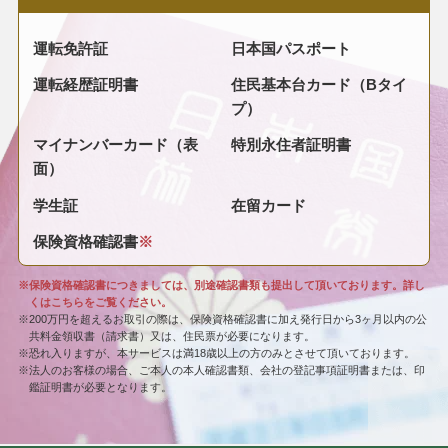
運転免許証
日本国パスポート
運転経歴証明書
住民基本台カード（Bタイ
プ）
マイナンバーカード（表
特別永住者証明書
面）
学生証
在留カード
保険資格確認書
※
※保険資格確認書につきましては、別途確認書類も提出して頂いております。詳し
くはこちらをご覧ください。
※200万円を超えるお取引の際は、保険資格確認書に加え発行日から3ヶ月以内の公
共料金領収書（請求書）又は、住民票が必要になります。
※恐れ入りますが、本サービスは満18歳以上の方のみとさせて頂いております。
※法人のお客様の場合、ご本人の本人確認書類、会社の登記事項証明書または、印
鑑証明書が必要となります。