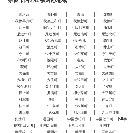
奈良市内の出張対応地域
青垣台
青野町
青山
赤膚町
秋篠早月町
秋篠三和町
秋篠新町
秋篠町
朝日町
阿字万字町
油阪地方町
油阪町
尼辻中町
尼辻西町
尼辻南町
尼辻北町
尼辻町
あやめ池南
あやめ池北
藺生町
池田町
池之町
石木町
井上町
今市町
今小路町
今在家町
今辻子町
今御門町
陰陽町
右京
歌姫町
荻町
邑地町
大野町
大渕町
大保町
大宮町
大森町
大森西町
大柳生町
大倭町
大和田町
小川町
興ケ原町
奥子守町
奥芝町
小倉町
押上町
押熊町
押小路町
大平尾町
肘塚町
鵲町
柏木町
春日野町
桂木町
上三条町
上深川町
杏町
川上町
川久保町
川之上町
川之上突抜町
<li学
瓦堂町
漢国町
学園赤松町
学園朝日町
園朝日元町
学園新田町
学園大和町
学園中
学園緑ケ丘
学園南
学園北
元興寺町