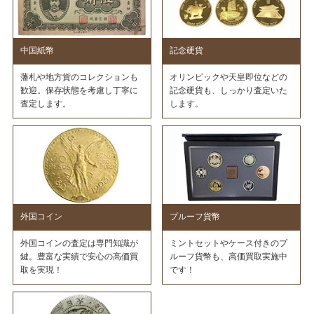
中国紙幣
記念硬貨
藩札や地方貨のコレクションも
オリンピックや天皇即位などの
歓迎。保存状態を考慮し丁寧に
記念硬貨も、しっかり査定いた
査定します。
します。
外国コイン
プルーフ貨幣
外国コインの査定は専門知識が
ミントセットやケース付きのプ
鍵。豊富な実績で安心の高価買
ルーフ貨幣も、高価買取実施中
取を実現！
です！