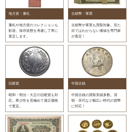
地方貨・藩札
古紙幣・軍票
藩札や地方貨のコレクションも
古紙幣や軍票も買取対象。見た
歓迎。保存状態を考慮し丁寧に
目ではわからない価値を専門家
査定します。
が査定！
旧硬貨
中国古銭
昭和・明治・大正の旧硬貨も対
中国古銭の買取実績多数。清
応。希少性を見極めて適正価格
朝・宋代など幅広い時代の貨幣
で査定。
に対応！