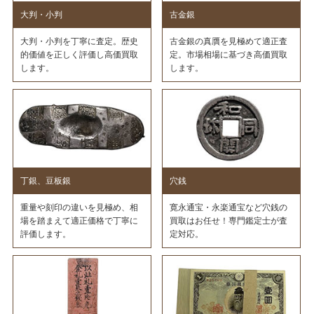
大判・小判
古金銀
大判・小判を丁寧に査定。歴史
古金銀の真贋を見極めて適正査
的価値を正しく評価し高価買取
定。市場相場に基づき高価買取
します。
します。
丁銀、豆板銀
穴銭
重量や刻印の違いを見極め、相
寛永通宝・永楽通宝など穴銭の
場を踏まえて適正価格で丁寧に
買取はお任せ！専門鑑定士が査
評価します。
定対応。