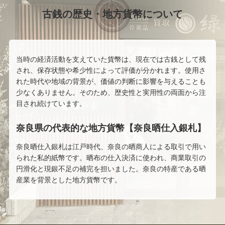
古銭の歴史・地方貨幣について
当時の経済活動を支えていた貨幣は、現在では古銭として残
され、保存状態や希少性によって評価が分かれます。使用さ
れた時代や地域の背景が、価値の判断に影響を与えることも
少なくありません。そのため、歴史性と実用性の両面から注
目され続けています。
奈良県の代表的な地方貨幣【奈良晒仕入銀札】
奈良晒仕入銀札は江戸時代、奈良の晒商人による取引で用い
られた私的紙幣です。晒布の仕入決済に使われ、商業取引の
円滑化と現銀不足の補完を担いました。奈良の特産である晒
産業を背景とした地方貨幣です。