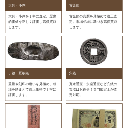
大判・小判
古金銀
大判・小判を丁寧に査定。歴史
古金銀の真贋を見極めて適正査
的価値を正しく評価し高価買取
定。市場相場に基づき高価買取
します。
します。
丁銀、豆板銀
穴銭
重量や刻印の違いを見極め、相
寛永通宝・永楽通宝など穴銭の
場を踏まえて適正価格で丁寧に
買取はお任せ！専門鑑定士が査
評価します。
定対応。