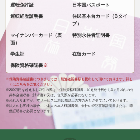
運転免許証
日本国パスポート
運転経歴証明書
住民基本台カード（Bタイ
プ）
マイナンバーカード（表
特別永住者証明書
面）
学生証
在留カード
保険資格確認書
※
※保険資格確認書につきましては、別途確認書類も提出して頂いております。詳し
くはこちらをご覧ください。
※200万円を超えるお取引の際は、保険資格確認書に加え発行日から3ヶ月以内の公
共料金領収書（請求書）又は、住民票が必要になります。
※恐れ入りますが、本サービスは満18歳以上の方のみとさせて頂いております。
※法人のお客様の場合、ご本人の本人確認書類、会社の登記事項証明書または、印
鑑証明書が必要となります。