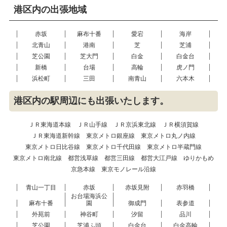
港区内の出張地域
赤坂
麻布十番
愛宕
海岸
北青山
港南
芝
芝浦
芝公園
芝大門
白金
白金台
新橋
台場
高輪
虎ノ門
浜松町
三田
南青山
六本木
港区内の駅周辺にも出張いたします。
ＪＲ東海道本線
ＪＲ山手線
ＪＲ京浜東北線
ＪＲ横須賀線
ＪＲ東海道新幹線
東京メトロ銀座線
東京メトロ丸ノ内線
東京メトロ日比谷線
東京メトロ千代田線
東京メトロ半蔵門線
東京メトロ南北線
都営浅草線
都営三田線
都営大江戸線
ゆりかもめ
京急本線
東京モノレール沿線
青山一丁目
赤坂
赤坂見附
赤羽橋
お台場海浜公
麻布十番
園
御成門
表参道
外苑前
神谷町
汐留
品川
芝公園
芝浦ふ頭
白金台
白金高輪