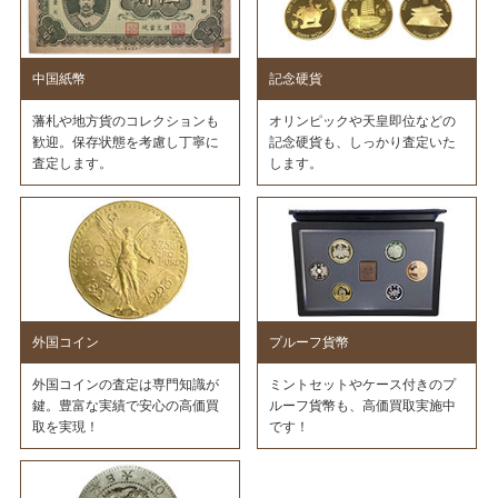
中国紙幣
記念硬貨
藩札や地方貨のコレクションも
オリンピックや天皇即位などの
歓迎。保存状態を考慮し丁寧に
記念硬貨も、しっかり査定いた
査定します。
します。
外国コイン
プルーフ貨幣
外国コインの査定は専門知識が
ミントセットやケース付きのプ
鍵。豊富な実績で安心の高価買
ルーフ貨幣も、高価買取実施中
取を実現！
です！