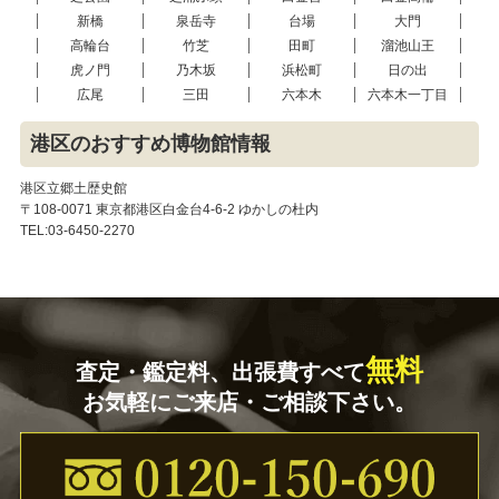
新橋
泉岳寺
台場
大門
高輪台
竹芝
田町
溜池山王
虎ノ門
乃木坂
浜松町
日の出
広尾
三田
六本木
六本木一丁目
港区のおすすめ博物館情報
港区立郷土歴史館
〒108-0071 東京都港区白金台4-6-2 ゆかしの杜内
TEL:03-6450-2270
無料
査定・鑑定料、出張費すべて
お気軽にご来店・ご相談下さい。