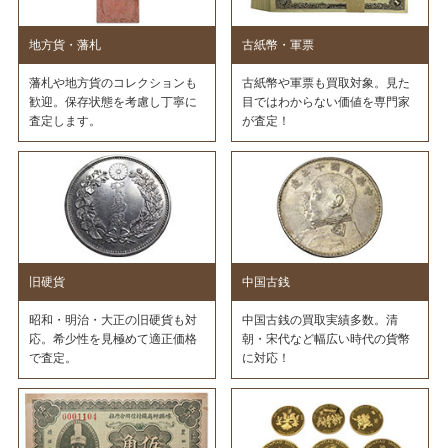
地方貨・藩札
古紙幣・軍票
藩札や地方貨のコレクションも
古紙幣や軍票も買取対象。見た
歓迎。保存状態を考慮し丁寧に
目ではわからない価値を専門家
査定します。
が査定！
旧硬貨
中国古銭
昭和・明治・大正の旧硬貨も対
中国古銭の買取実績多数。清
応。希少性を見極めて適正価格
朝・宋代など幅広い時代の貨幣
で査定。
に対応！