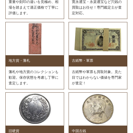
重量や刻印の違いを見極め、相
寛永通宝・永楽通宝など穴銭の
場を踏まえて適正価格で丁寧に
買取はお任せ！専門鑑定士が査
評価します。
定対応。
地方貨・藩札
古紙幣・軍票
藩札や地方貨のコレクションも
古紙幣や軍票も買取対象。見た
歓迎。保存状態を考慮し丁寧に
目ではわからない価値を専門家
査定します。
が査定！
旧硬貨
中国古銭