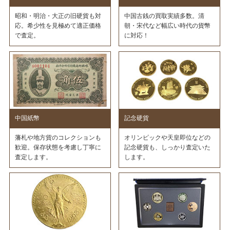
昭和・明治・大正の旧硬貨も対
中国古銭の買取実績多数。清
応。希少性を見極めて適正価格
朝・宋代など幅広い時代の貨幣
で査定。
に対応！
中国紙幣
記念硬貨
藩札や地方貨のコレクションも
オリンピックや天皇即位などの
歓迎。保存状態を考慮し丁寧に
記念硬貨も、しっかり査定いた
査定します。
します。