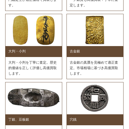
す。
定します。
大判・小判
古金銀
大判・小判を丁寧に査定。歴史
古金銀の真贋を見極めて適正査
的価値を正しく評価し高価買取
定。市場相場に基づき高価買取
します。
します。
丁銀、豆板銀
穴銭