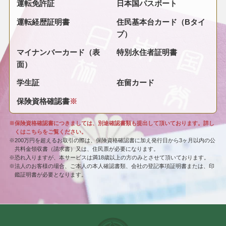
運転免許証
日本国パスポート
運転経歴証明書
住民基本台カード（Bタイ
プ）
マイナンバーカード（表
特別永住者証明書
面）
学生証
在留カード
保険資格確認書
※
※保険資格確認書につきましては、別途確認書類も提出して頂いております。詳し
くはこちらをご覧ください。
※200万円を超えるお取引の際は、保険資格確認書に加え発行日から3ヶ月以内の公
共料金領収書（請求書）又は、住民票が必要になります。
※恐れ入りますが、本サービスは満18歳以上の方のみとさせて頂いております。
※法人のお客様の場合、ご本人の本人確認書類、会社の登記事項証明書または、印
鑑証明書が必要となります。