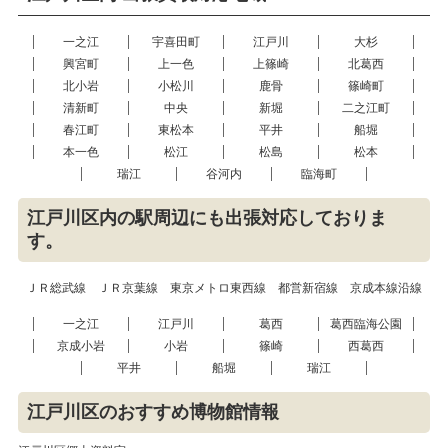
一之江
宇喜田町
江戸川
大杉
興宮町
上一色
上篠崎
北葛西
北小岩
小松川
鹿骨
篠崎町
清新町
中央
新堀
二之江町
春江町
東松本
平井
船堀
本一色
松江
松島
松本
瑞江
谷河内
臨海町
江戸川区内の駅周辺にも出張対応しておりま
す。
ＪＲ総武線
ＪＲ京葉線
東京メトロ東西線
都営新宿線
京成本線沿線
一之江
江戸川
葛西
葛西臨海公園
京成小岩
小岩
篠崎
西葛西
平井
船堀
瑞江
江戸川区のおすすめ博物館情報