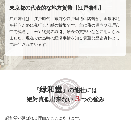
東京都の代表的な地方貨幣【江戸藩札】
江戸藩札は、江戸時代に幕府や江戸周辺の諸藩が、金銀不足
を補うために発行した紙の貨幣です。主に藩の領内や江戸市
中で流通し、米や物資の取引、給金の支払いなどに用いられ
ました。現在では当時の経済事情を知る貴重な歴史資料とし
て評価されています。
緑和堂
『
』の他社には
３
絶対真似出来ない
つの強み
緑和堂が選ばれる理由がここにあります。