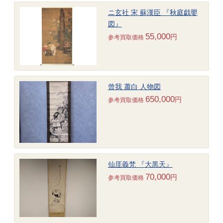
ニ玄社 宋 蘇漢臣 『秋庭戯嬰
図』
55,000
円
参考買取価格
曾我 蕭白 人物図
650,000
円
参考買取価格
仙厓義梵 『大黒天』
70,000
円
参考買取価格