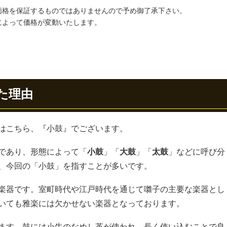
価格を保証するものではありませんので予め御了承下さい。
によって価格が変動いたします。
た理由
はこちら、『小鼓』でございます。
であり、形態によって「
小鼓
」「
大鼓
」「
太鼓
」などに呼び分
、今回の「小鼓」を指すことが多いです。
楽器です。室町時代や江戸時代を通じて囃子の主要な楽器とし
いても雅楽には欠かせない楽器となっております。
ます
。鼓には小牛のなめし革が使われ、長く使い込むことで良