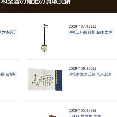
・和楽器の最近の買取実績
2026年07月21日
型 六本調子
津軽三味線 綾杉 金細 太棹
2026年06月02日
金継 綾杉彫
明暗洞簫譜 丘翁 尺八楽譜
2026年02月28日
三味線 撥 鼈甲 水牛