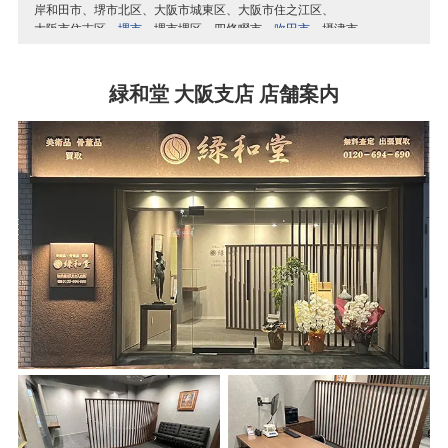
岸和田市
堺市北区
大阪市城東区
大阪市住之江区
大阪市住吉区
堺市
堺市堺区
四條畷市
吹田市
摂津市
泉南市
大阪市大正区
大阪市中央区
大阪市鶴見区
大阪市天王寺区
高石市
高槻市
大東市
豊中市
富田林市
大阪市浪速区
大阪市西区
大阪市西成区
大阪市西淀川区
緑和堂 大阪支店 店舗案内
堺市中区
堺市西区
寝屋川市
大阪市東住吉区
大阪市東成区
大阪市東淀川区
大阪市平野区
大阪市福島区
堺市東区
羽曳野市
阪南市
東大阪市
枚方市
藤井寺市
大阪市港区
大阪市都島区
堺市南区
堺市美原区
松原市
箕面市
守口市
大阪市淀川区
八尾市