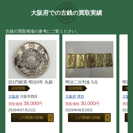
大阪府での古銭の買取実績
古銭の買取相場の参考にご覧ください。
旧1円銀貨 明治3年 丸銀
明治二分判金 5点
明治3
店頭買取
店頭買取
出張
大阪府
大阪市西区
大阪府
堺市
大阪府
38,000
30,000
円
円
買取価格
買取価格
買取
2026年07月21日
2026年06月28日
2026
この実績の詳細
この実績の詳細