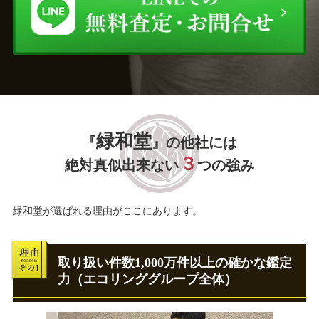
緑和堂
『
』の他社には
３
絶対真似出来ない
つの強み
緑和堂が選ばれる理由がここにあります。
取り扱い件数1,000万件以上の確かな鑑定
力（エコリンググループ全体）