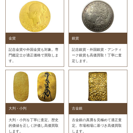
金貨
銀貨
記念金貨や外国金貨も対象。専
記念銀貨・外国銀貨・アンティ
門鑑定士が適正価格で買取しま
ーク銀貨も高価買取！丁寧に査
す。
定します。
大判・小判
古金銀
大判・小判を丁寧に査定。歴史
古金銀の真贋を見極めて適正査
的価値を正しく評価し高価買取
定。市場相場に基づき高価買取
します。
します。