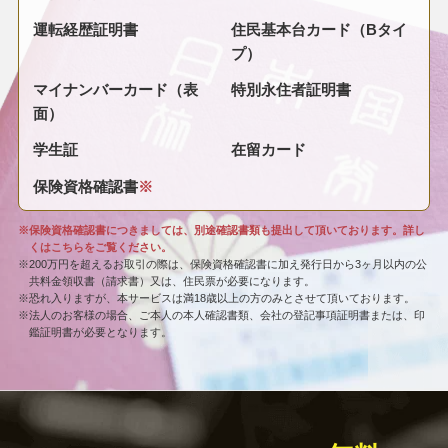
運転経歴証明書
住民基本台カード（Bタイ
プ）
マイナンバーカード（表
特別永住者証明書
面）
学生証
在留カード
保険資格確認書
※
※保険資格確認書につきましては、別途確認書類も提出して頂いております。詳し
くはこちらをご覧ください。
※200万円を超えるお取引の際は、保険資格確認書に加え発行日から3ヶ月以内の公
共料金領収書（請求書）又は、住民票が必要になります。
※恐れ入りますが、本サービスは満18歳以上の方のみとさせて頂いております。
※法人のお客様の場合、ご本人の本人確認書類、会社の登記事項証明書または、印
鑑証明書が必要となります。