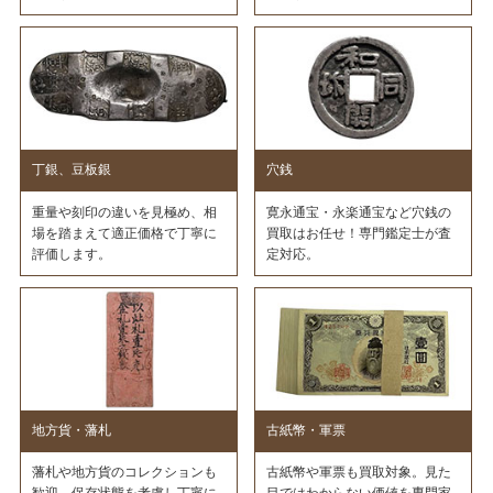
丁銀、豆板銀
穴銭
重量や刻印の違いを見極め、相
寛永通宝・永楽通宝など穴銭の
場を踏まえて適正価格で丁寧に
買取はお任せ！専門鑑定士が査
評価します。
定対応。
地方貨・藩札
古紙幣・軍票
藩札や地方貨のコレクションも
古紙幣や軍票も買取対象。見た