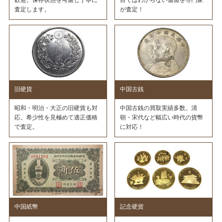
歓迎。保存状態を考慮し丁寧に
目ではわからない価値を専門家
査定します。
が査定！
旧硬貨
中国古銭
昭和・明治・大正の旧硬貨も対
中国古銭の買取実績多数。清
応。希少性を見極めて適正価格
朝・宋代など幅広い時代の貨幣
で査定。
に対応！
中国紙幣
記念硬貨