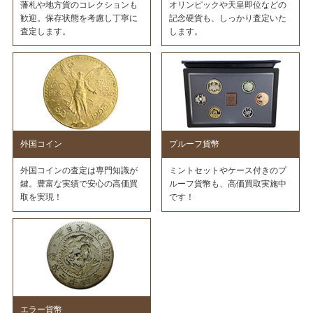
藩札や地方貨のコレクションも
オリンピックや天皇即位などの
歓迎。保存状態を考慮し丁寧に
記念硬貨も、しっかり査定いた
査定します。
します。
外国コイン
プルーフ貨幣
外国コインの査定は専門知識が
ミントセットやケース付きのプ
鍵。豊富な実績で安心の高価買
ルーフ貨幣も、高価買取実施中
取を実現！
です！
エラー貨幣