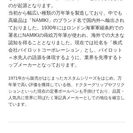
のが起源となります。
当初から幅広い種類の万年筆を製造しており、中でも
高級品は「NAMIKI」のブランド名で国内外へ輸出され
ておりました。1930年にはロンドン海軍軍縮条約での
署名にNAMIKIの蒔絵万年筆が使われ、海外での大きな
認知を得ることとなりました。現在では社名を「株式
会社パイロットコーポレーション」とし、パイロット
＝水先人の語源を体現するように、業界を先導するト
ップメーカーとなっております。
1971年から販売がはじまったカスタムシリーズをはじめ、万
年筆で高い評価を獲得している他、ドクターグリップやフリク
ションといった現在の定番ボールペンも手掛けており、品質・
人気共に世界に羽ばたく筆記具メーカーとしての地位を確立し
ています。