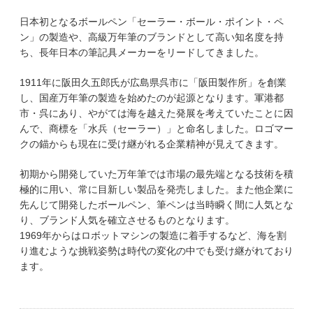
日本初となるボールペン「セーラー・ボール・ポイント・ペ
ン」の製造や、高級万年筆のブランドとして高い知名度を持
ち、長年日本の筆記具メーカーをリードしてきました。
1911年に阪田久五郎氏が広島県呉市に「阪田製作所」を創業
し、国産万年筆の製造を始めたのが起源となります。軍港都
市・呉にあり、やがては海を越えた発展を考えていたことに因
んで、商標を「水兵（セーラー）」と命名しました。ロゴマー
クの錨からも現在に受け継がれる企業精神が見えてきます。
初期から開発していた万年筆では市場の最先端となる技術を積
極的に用い、常に目新しい製品を発売しました。また他企業に
先んじて開発したボールペン、筆ペンは当時瞬く間に人気とな
り、ブランド人気を確立させるものとなります。
1969年からはロボットマシンの製造に着手するなど、海を割
り進むような挑戦姿勢は時代の変化の中でも受け継がれており
ます。