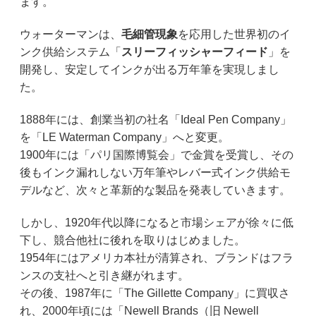
ます。
ウォーターマンは、
毛細管現象
を応用した世界初のイ
ンク供給システム「
スリーフィッシャーフィード
」を
開発し、安定してインクが出る万年筆を実現しまし
た。
1888年には、創業当初の社名「Ideal Pen Company」
を「LE Waterman Company」へと変更。
1900年には「パリ国際博覧会」で金賞を受賞し、その
後もインク漏れしない万年筆やレバー式インク供給モ
デルなど、次々と革新的な製品を発表していきます。
しかし、1920年代以降になると市場シェアが徐々に低
下し、競合他社に後れを取りはじめました。
1954年にはアメリカ本社が清算され、ブランドはフラ
ンスの支社へと引き継がれます。
その後、1987年に「The Gillette Company」に買収さ
れ、2000年頃には「Newell Brands（旧 Newell