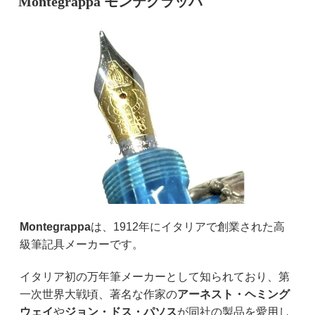
Montegrappa モンテグラッパ
Montegrappa
は、1912年にイタリアで創業された高
級筆記具メーカーです。
イタリア初の万年筆メーカーとして知られており、第
一次世界大戦頃、著名な作家の
アーネスト・ヘミング
ウェイ
や
ジョン・ドス・パソス
が同社の製品を愛用し